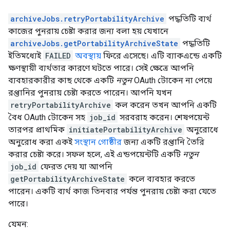
archiveJobs.retryPortabilityArchive
পদ্ধতিটি ব্যর্থ
কাজের পুনরায় চেষ্টা করার জন্য বলা হয় যেখানে
archiveJobs.getPortabilityArchiveState
পদ্ধতিটি
ইতিমধ্যেই
FAILED
অবস্থায়
ফিরে এসেছে। এটি ব্যাকএন্ডে একটি
ক্ষণস্থায়ী ব্যর্থতার কারণে ঘটতে পারে। সেই ক্ষেত্রে আপনি
ব্যবহারকারীর কাছ থেকে একটি
নতুন
OAuth টোকেন না পেয়ে
রপ্তানির পুনরায় চেষ্টা করতে পারেন। আপনি যখন
retryPortabilityArchive
কল করেন তখন আপনি একটি
বৈধ OAuth টোকেন সহ
job_id
সরবরাহ করেন। শেষপয়েন্ট
তারপর প্রাথমিক
initiatePortabilityArchive
অনুরোধে
অনুরোধ করা একই
সংস্থান গোষ্ঠীর
জন্য একটি রপ্তানি তৈরি
করার চেষ্টা করে। সফল হলে, এই এন্ডপয়েন্টটি একটি
নতুন
job_id
ফেরত দেয় যা আপনি
getPortabilityArchiveState
কলে ব্যবহার করতে
পারেন। একটি ব্যর্থ কাজ তিনবার পর্যন্ত পুনরায় চেষ্টা করা যেতে
পারে।
যেমন: