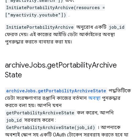
["myactivity.search"])
এবং
InitiatePortabilityArchive(resources =
["myactivity.youtube"])
.
InitiatePortabilityArchive
অনুরোধ একটি
job_id
ফেরত দেয়। এই কাজের আইডি ডেটা আর্কাইভের অবস্থা
পুনরুদ্ধার করতে ব্যবহার করা হয়।
archive
Jobs
.
get
Portability
Archive
State
archiveJobs.getPortabilityArchiveState
পদ্ধতিটিকে
ডেটা সংরক্ষণাগার রপ্তানি কাজের বর্তমান
অবস্থা
পুনরুদ্ধার
করতে বলা হয়। আপনি যখন
getPortabilityArchiveState
কল করেন, আপনি
job_id
সরবরাহ করেন :
GetPortabilityArchiveState(job_id)
। আপনাকে
অবশ্যই স্কোপ সহ একটি OAuth টোকেন সরবরাহ করতে হবে যা