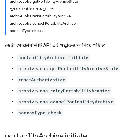
archiveJobs.getPortabilityArchiveState
পুনরায় সেট করার অনুমোদন
archiveJobs.retryPortabilityArchive
archiveJobs.cancel PortabilityArchive
accessType.check
ডেটা পোর্টেবিলিটি API এই পদ্ধতিগুলি নিয়ে গঠিত:
portabilityArchive.initiate
archiveJobs.getPortabilityArchiveState
resetAuthorization
archiveJobs.retryPortabilityArchive
archiveJobs.cancelPortabilityArchive
accessType.check
portability
Archive
.
initiate