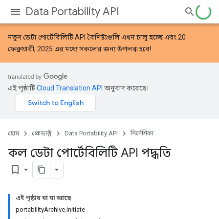
Data Portability API
নতুন
ডেটা পোর্টেবিলিটি API বৈশিষ্ট্যগুলি
এখন চালু হচ্ছে এবং 20
ফেব্রুয়ারী, 2025 এর মধ্যে সকলের জন্য উপলব্ধ হবে!
এই পৃষ্ঠাটি
Cloud Translation API
অনুবাদ করেছে।
হোম
প্রোডাক্ট
Data Portability API
নির্দেশিকা
কল ডেটা পোর্টেবিলিটি API পদ্ধতি
bookmark_border
এই পৃষ্ঠায় যা যা আছে
portabilityArchive.initiate