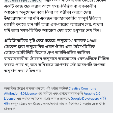
accessType.check
পদ্ধতি আপনাকে একটি OAuth টোকেন
একটি কাজ শুরু করার আগে সময়-ভিত্তিক বা এককালীন
অ্যাক্সেস অনুমোদন করে কিনা তা পরীক্ষা করতে দেয়৷
উদাহরণস্বরূপ আপনি একজন ব্যবহারকারীর সম্পূর্ণ ইতিহাস
রপ্তানি করতে চান যদি তারা এক-বারের অ্যাক্সেস দেয়, অথবা
যদি তারা সময়-ভিত্তিক অ্যাক্সেস দেয় তবে শুধুমাত্র শেষ দিন।
প্রতিক্রিয়াটিতে দুটি ক্ষেত্র রয়েছে: অনুরোধে ব্যবহৃত OAuth
টোকেন দ্বারা অনুমোদিত ওয়ান-টাইম এবং টাইম-ভিত্তিক
ডেটাপোর্টেবিলিটি রিসোর্স গ্রুপ আইডিগুলির তালিকা।
ব্যবহারকারীরা টোকেন অনুদানে অ্যাক্সেসের ধরনগুলিকে মিশ্রিত
করতে পারে না, তবে ভবিষ্যতে আপনার সেই আচরণটি অগত্যা
অনুমান করা উচিত নয়।
অন্য কিছু উল্লেখ না করা থাকলে, এই পৃষ্ঠার কন্টেন্ট
Creative Commons
Attribution 4.0 License
-এর অধীনে এবং কোডের নমুনাগুলি
Apache 2.0
License
-এর অধীনে লাইসেন্স প্রাপ্ত। আরও জানতে,
Google Developers সাইট
নীতি
দেখুন। Java হল Oracle এবং/অথবা তার অ্যাফিলিয়েট সংস্থার রেজিস্টার্ড
ট্রেডমার্ক।