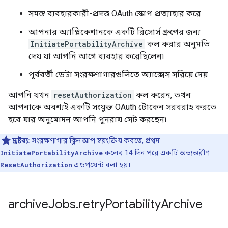
সমস্ত ব্যবহারকারী-প্রদত্ত OAuth স্কোপ প্রত্যাহার করে
আপনার অ্যাপ্লিকেশানকে একটি রিসোর্স গ্রুপের জন্য
InitiatePortabilityArchive
কল করার অনুমতি
দেয় যা আপনি আগে ব্যবহার করেছিলেন৷
পূর্ববর্তী ডেটা সংরক্ষণাগারগুলিতে অ্যাক্সেস সরিয়ে দেয়
আপনি যখন
resetAuthorization
কল করেন, তখন
আপনাকে অবশ্যই একটি সংযুক্ত OAuth টোকেন সরবরাহ করতে
হবে যার অনুমোদন আপনি পুনরায় সেট করছেন৷
দ্রষ্টব্য:
সংরক্ষণাগার ক্লিনআপ স্বয়ংক্রিয় করতে, প্রথম
InitiatePortabilityArchive
কলের 14 দিন পরে একটি অভ্যন্তরীণ
ResetAuthorization
এন্ডপয়েন্ট বলা হয়।
archive
Jobs
.
retry
Portability
Archive