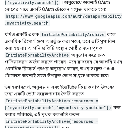
["myactivity.search"])
। অনুরোধে অবশ্যই OAuth
স্কোপের সাথে একটি OAuth টোকেন সংযুক্ত থাকতে হবে:
https://www.googleapis.com/auth/dataportability
.myactivity.search
।
যদিও একটি একক
InitiatePortabilityArchive
কলে
একাধিক রিসোর্স গ্রুপ অন্তর্ভুক্ত করা সম্ভব, তবে এটি সুপারিশ
করা হয় না। আপনি প্রতিটি সংস্থান গোষ্ঠীর জন্য পৃথক
InitiatePortabilityArchive
অনুরোধ করে দ্রুত
প্রক্রিয়াকরণ অর্জন করতে পারেন। মনে রাখবেন যে আপনি যখন
একাধিক রিসোর্স গ্রুপের অনুরোধ করেন, তখন সংযুক্ত OAuth
টোকেনে অবশ্যই সমস্ত উপযুক্ত স্কোপ সংযুক্ত থাকতে হবে।
উদাহরণস্বরূপ, অনুসন্ধান এবং YouTube ক্রিয়াকলাপ উভয়ের
জন্য একটি ডেটা সংরক্ষণাগার তৈরি করতে
InitiatePortabilityArchive(resources =
["myactivity.search","myactivity.youtube"])
কল
করার পরিবর্তে, এই পৃথক কলগুলি করুন:
InitiatePortabilityArchive(resources =