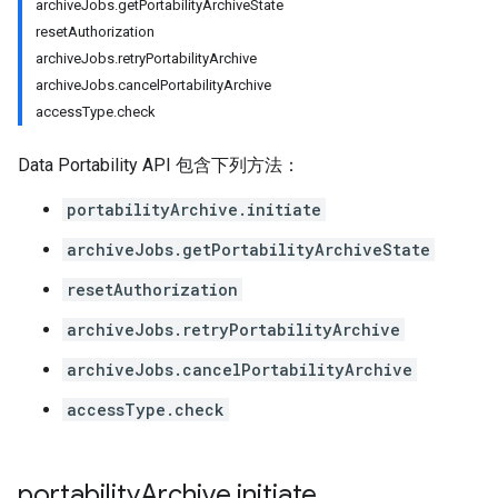
archiveJobs.getPortabilityArchiveState
resetAuthorization
archiveJobs.retryPortabilityArchive
archiveJobs.cancelPortabilityArchive
accessType.check
Data Portability API 包含下列方法：
portabilityArchive.initiate
archiveJobs.getPortabilityArchiveState
resetAuthorization
archiveJobs.retryPortabilityArchive
archiveJobs.cancelPortabilityArchive
accessType.check
portability
Archive
.
initiate