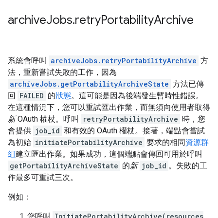
archive
Jobs
.
retry
Portability
Archive
系統會呼叫
archiveJobs.retryPortabilityArchive
方
法，重新嘗試失敗的工作，因為
archiveJobs.getPortabilityArchiveState
方法已傳
回
FAILED
的
狀態
。這可能是因為後端發生暫時性錯誤。
在這種情況下，您可以重試匯出作業，而無須向使用者取得
新
OAuth 權杖。呼叫
retryPortabilityArchive
時，您
會提供
job_id
和有效的 OAuth 權杖。接著，端點會嘗試
為初始
initiatePortabilityArchive
要求的相同
資源群
組
建立匯出作業。如果成功，這個端點會傳回可用於呼叫
getPortabilityArchiveState
的
新
job_id
。失敗的工
作最多可重試三次。
例如：
您呼叫
InitiatePortabilityArchive(resources