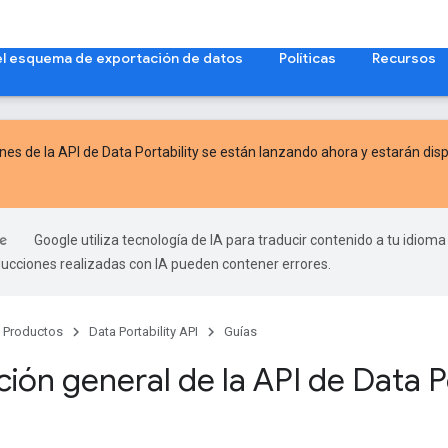
el esquema de exportación de datos
Políticas
Recursos
nes de la API de Data Portability
se están lanzando ahora y estarán disp
Google utiliza tecnología de IA para traducir contenido a tu idioma
ducciones realizadas con IA pueden contener errores.
Productos
Data Portability API
Guías
ión general de la API de Data Po