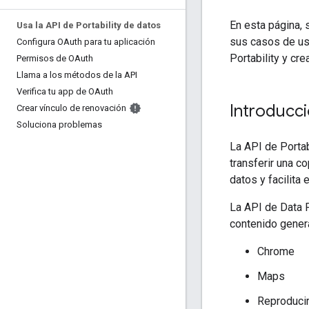
En esta página, 
Usa la API de Portability de datos
sus casos de us
Configura OAuth para tu aplicación
Portability y crea
Permisos de OAuth
Llama a los métodos de la API
Verifica tu app de OAuth
Introducc
Crear vínculo de renovación
Soluciona problemas
La API de Portab
transferir una c
datos y facilita 
La API de Data P
contenido genera
Chrome
Maps
Reproduci