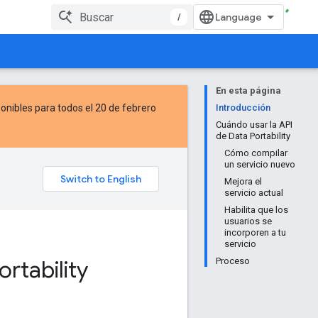
/
En esta página
onibles para todos el 20 de febrero
Introducción
Cuándo usar la API
de Data Portability
Cómo compilar
un servicio nuevo
Mejora el
servicio actual
Habilita que los
usuarios se
incorporen a tu
servicio
rtability
Proceso