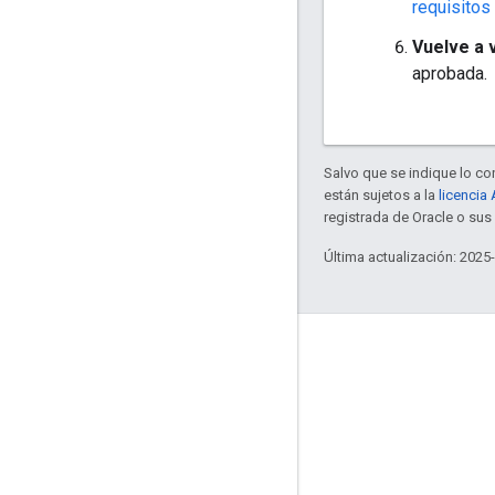
requisitos 
Vuelve a v
aprobada.
Salvo que se indique lo con
están sujetos a la
licencia
registrada de Oracle o sus 
Última actualización: 2025
Interactúa
Google Developer Program
Google Developer Groups
Google Developer Experts