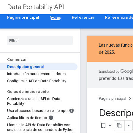
Data Portability API
Página principal
Guías
Referencia
Referencia d
Las nuevas
funcio
de 2025.
Comenzar
Descripción general
Introducción para desarrolladores
preferido. Las tra
Configura la API de Data Portability
Guías de inicio rápido
Página principal
Comienza a usar la API de Data
Portability
Descripc
Usa el acceso basado en el tiempo
Aplica filtros de tiempo
bookmark_border
Llama a la API de Data Portability con
una secuencia de comandos de Python