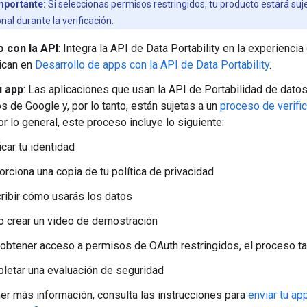
mportante:
Si seleccionas permisos restringidos, tu producto estará suj
onal durante la verificación.
o con la API
: Integra la API de Data Portability en la experienci
ican en
Desarrollo de apps con la API de Data Portability
.
u app
: Las aplicaciones que usan la API de Portabilidad de dato
os de Google y, por lo tanto, están sujetas a un
proceso de verifi
or lo general, este proceso incluye lo siguiente:
icar tu identidad
rciona una copia de tu política de privacidad
ribir cómo usarás los datos
 crear un video de demostración
obtener acceso a permisos de OAuth restringidos, el proceso tam
letar una evaluación de seguridad
er más información, consulta las instrucciones para
enviar tu ap