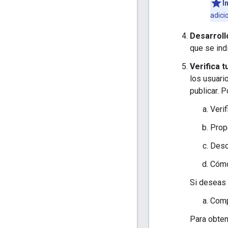
I
adici
Desarroll
que se ind
Verifica t
los usuari
publicar. P
Verif
Propo
Desc
Cómo
Si deseas 
Comp
Para obten