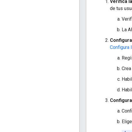
Verifica l
de tus usu
Verif
La A
Configura
Configura l
Regí
Crea 
Habil
Habil
Configura
Conf
Elig