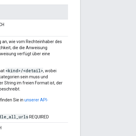
ICH
g an, wie vom Rechteinhaber des
chkeit, die die Anweisung
nweisung verfügt über eine
<kind>/<detail>
mat
, wobei
kkategorien sein muss und
 String im freien Format ist, der
eschreibt.
finden Sie in
unserer API-
le_all_urls
REQUIRED
H