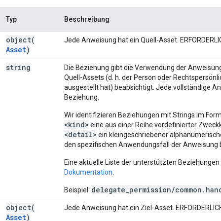
Typ
Beschreibung
object(
Jede Anweisung hat ein Quell-Asset. ERFORDERL
Asset
)
string
Die Beziehung gibt die Verwendung der Anweisun
Quell-Assets (d. h. der Person oder Rechtspersönli
ausgestellt hat) beabsichtigt. Jede vollständige A
Beziehung.
Wir identifizieren Beziehungen mit Strings im For
<kind>
eine aus einer Reihe vordefinierter Zwec
<detail>
ein kleingeschriebener alphanumerischer
den spezifischen Anwendungsfall der Anweisung b
Eine aktuelle Liste der unterstützten Beziehungen 
Dokumentation
.
delegate_permission/common.hand
Beispiel:
object(
Jede Anweisung hat ein Ziel-Asset. ERFORDERLIC
Asset
)