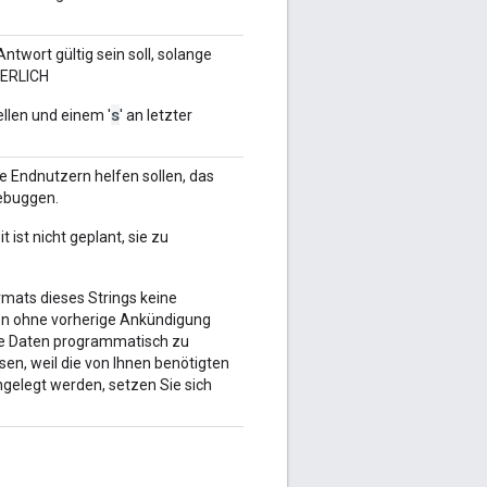
ntwort gültig sein soll, solange
DERLICH
s
llen und einem '
' an letzter
ie Endnutzern helfen sollen, das
debuggen.
 ist nicht geplant, sie zu
ormats dieses Strings keine
en ohne vorherige Ankündigung
ese Daten programmatisch zu
en, weil die von Ihnen benötigten
ngelegt werden, setzen Sie sich