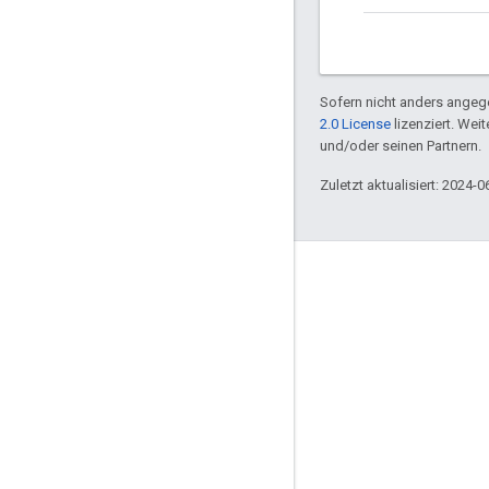
Sofern nicht anders angege
2.0 License
lizenziert. Wei
und/oder seinen Partnern.
Zuletzt aktualisiert: 2024-0
Produktinformationen
Nutzungsbedingungen
Nutzungslimits
Preise
Versionshinweise