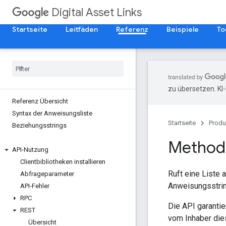
Digital Asset Links
Startseite
Leitfäden
Referenz
Beispiele
To
zu übersetzen. KI
Referenz Übersicht
Syntax der Anweisungsliste
Startseite
Produ
Beziehungsstrings
Method
API-Nutzung
Clientbibliotheken installieren
Ruft eine Liste
Abfrageparameter
Anweisungsstri
API-Fehler
RPC
Die API garanti
REST
vom Inhaber die
Übersicht