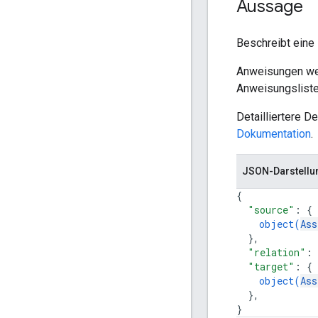
Aussage
Beschreibt eine
Anweisungen wer
Anweisungsliste,
Detailliertere D
Dokumentation
.
JSON-Darstellu
{
"source"
: 
{
object(
Ass
}
,
"relation"
: 
"target"
: 
{
object(
Ass
}
,
}