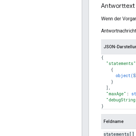
Antworttext
Wenn der Vorgang
Antwortnachricht
JSON-Darstellu
{
"statements"
{
object(
S
}
]
,
"maxAge"
: 
s
"debugString
}
Feldname
statements[]