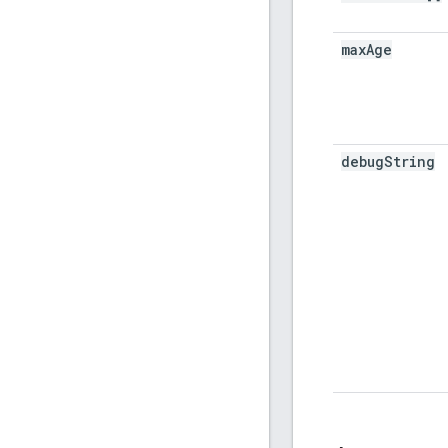
max
Age
debug
String