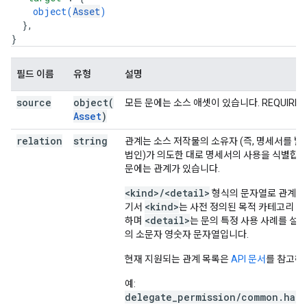
object(
Asset
)
}
,
}
필드 이름
유형
설명
source
object(
모든 문에는 소스 애셋이 있습니다. REQUIRED
Asset
)
relation
string
관계는 소스 저작물의 소유자 (즉, 명세서를 발
법인)가 의도한 대로 명세서의 사용을 식별합니
문에는 관계가 있습니다.
<kind>/<detail>
형식의 문자열로 관계를 
<kind>
기서
는 사전 정의된 목적 카테고리 집
<detail>
하며
는 문의 특정 사용 사례를 설
의 소문자 영숫자 문자열입니다.
현재 지원되는 관계 목록은
API 문서
를 참고하
예:
delegate_permission/common.hand