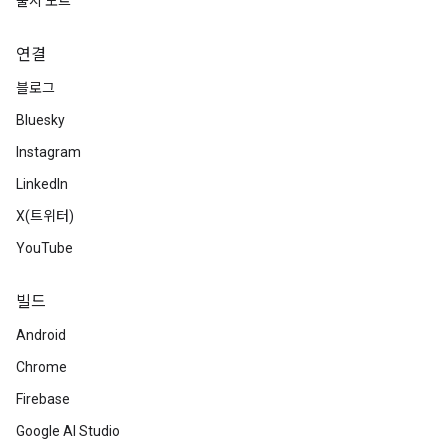
출시 노트
연결
블로그
Bluesky
Instagram
LinkedIn
X(트위터)
YouTube
빌드
Android
Chrome
Firebase
Google AI Studio