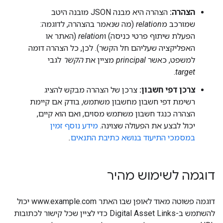
הצהרה:
הצהרה היא מבנה JSON מובנה היטב
שמורכב מ
relation
(מה שנאמר בהצהרה, לדוגמה:
הפעלת שיתוף פרטי כניסה) ו
relation
(האתר או
האפליקציה שעליהם חל הקשר). לכן, כל הצהרה דומה
למשפט, כאשר
principal
מציין את
הקשר
לגבי
.
target
צרכן דפי חשבון:
צרכן של הצהרה מבקש להציג
רשימת דפי חשבון מחשבון משתמש, בודק אם קיימת
הצהרה כנגד חשבון משתמש מסוים, ואם הוא קיים,
יכול לבצע את הפעולה שצוינה.
מידע נוסף זמין
במסמכי התיעוד בנושא כתיבת התנאים
.
דוגמה לשימוש מהיר
דוגמה פשוטה מאוד לאופן שבו האתר www.example.com יכול
להשתמש ב-Digital Asset Links כדי לציין שכל קישור לכתובות