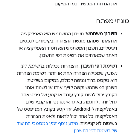
את הגדרות המכשיר, כמו המיקום.
מונחי מפתח
חשבון משתמש:
חשבון המשתמש הוא האפליקציה
או האתר שמהם מוגשת ההצהרה. בקישורים לנכסים
דיגיטליים, חשבון המשתמש הוא תמיד האפליקציה או
האתר שמארחים את רשימת דפי החשבון.
רשימת דפי חשבון
: ההצהרות נכללות ב
רשימת דפי
חשבון
שמכילה הצהרה אחת או יותר. רשימת הצהרות
היא טקסט ברור ונגישה לכולם, במיקום בשליטת
חשבון המשתמש וקשה לזייף אותו או לשנות אותו.
הקובץ יכול להיות קובץ עומד או קטע של פריט אחר
גדול יותר. לדוגמה, באתר אינטרנט, זהו קובץ שלם.
באפליקציה ל-Android, זהו קטע בקובץ המניפסט של
האפליקציה. כל אחד יכול לראות ולאמת הצהרות
בשיטות לא קנייניות.
מידע נוסף זמין במסמכי התיעוד
של רשימת דפי החשבון
.