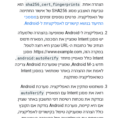
הצהרה אחת.
sha256_cert_fingerprints
הוא
טביעות האצבע מסוג SHA256 של אישור החתימה
של האפליקציה. פרטים נוספים זמינים ב
מסמכי
התיעוד בנושא קישורים לאפליקציות ל-Android
.
באפליקציה ל-Android שמופיעה בהצהרה שלמעלה
יש מסנן Intent שמציין את הסכמה, המארח ודפוס
הנתיב של כתובות ה-URL שבהן היא רוצה לטפל:
במקרה הזה, https://www.example.com. מסנן
Intent כולל מאפיין מיוחד
android:autoVerify
,
חדש ב-Android M, שמציין שמערכת Android צריכה
לאמת את ההצהרה באתר שמתואר במסנן Intent
כשהאפליקציה מותקנת.
משתמש מתקין את האפליקציה. מערכת Android
רואה את מסנן Intent עם המאפיין
autoVerify
ובודקת את נוכחות רשימת דפי החשבון באתר שצוין.
אם היא קיימת, מערכת Android בודקת אם הקובץ
כולל הצהרה שמעניקה טיפול בקישורים לאפליקציה,