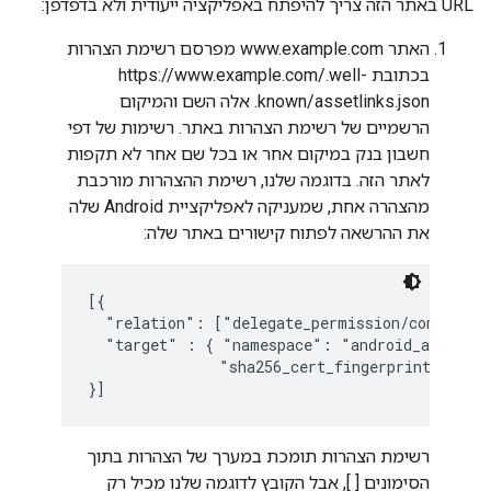
URL באתר הזה צריך להיפתח באפליקציה ייעודית ולא בדפדפן:
האתר www.example.com מפרסם רשימת הצהרות
בכתובת https://www.example.com/.well-
known/assetlinks.json. אלה השם והמיקום
הרשמיים של רשימת הצהרות באתר. רשימות של דפי
חשבון בנק במיקום אחר או בכל שם אחר לא תקפות
לאתר הזה. בדוגמה שלנו, רשימת ההצהרות מורכבת
מהצהרה אחת, שמעניקה לאפליקציית Android שלה
את ההרשאה לפתוח קישורים באתר שלה:
[{

  "relation": ["delegate_permission/common.han
  "target" : { "namespace": "android_app", "p
               "sha256_cert_fingerprints": ["
}]
רשימת הצהרות תומכת במערך של הצהרות בתוך
הסימונים [ ], אבל הקובץ לדוגמה שלנו מכיל רק