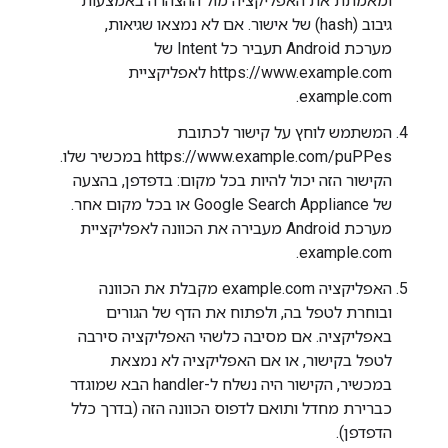
ומאמתת את האפליקציה מול ההצהרה באמצעות
גיבוב (hash) של אישור. אם לא נמצאו שגיאות,
מערכת Android תעביר כל Intent של
https://www.example.com לאפליקציית
example.com.
המשתמש לוחץ על קישור לכתובת
https://www.example.com/puPPes במכשיר שלו.
הקישור הזה יכול להיות בכל מקום: בדפדפן, בהצעה
של Google Search Appliance או בכל מקום אחר.
מערכת Android מעבירה את הכוונה לאפליקציית
example.com.
האפליקציה example.com מקבלת את הכוונה
ובוחרת לטפל בה, ולפתוח את הדף של הגורים
באפליקציה. אם מסיבה כלשהי האפליקציה סירבה
לטפל בקישור, או אם האפליקציה לא נמצאת
במכשיר, הקישור היה נשלח ל-handler הבא שמוגדר
כברירת מחדל ותואם לדפוס הכוונה הזה (בדרך כלל
הדפדפן).