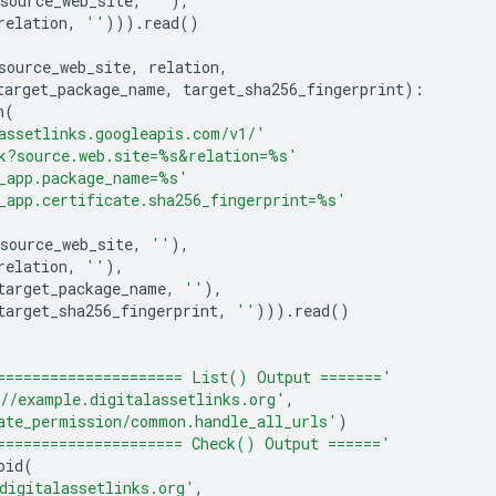
source_web_site
,
''
),
relation
,
''
)))
.
read
()
source_web_site
,
relation
,
target_package_name
,
target_sha256_fingerprint
):
n
(
assetlinks.googleapis.com/v1/'
k?source.web.site=
%s
&relation=
%s
'
_app.package_name=
%s
'
_app.certificate.sha256_fingerprint=
%s
'
source_web_site
,
''
),
relation
,
''
),
target_package_name
,
''
),
target_sha256_fingerprint
,
''
)))
.
read
()
===================== List() Output ======='
//example.digitalassetlinks.org'
,
ate_permission/common.handle_all_urls'
)
===================== Check() Output ======'
oid
(
digitalassetlinks.org'
,