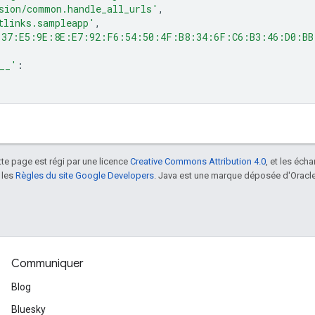
sion/common.handle_all_urls'
,
tlinks.sampleapp'
,
:37:E5:9E:8E:E7:92:F6:54:50:4F:B8:34:6F:C6:B3:46:D0:BB
__'
:
tte page est régi par une licence
Creative Commons Attribution 4.0
, et les éch
 les
Règles du site Google Developers
. Java est une marque déposée d'Oracle 
Communiquer
Blog
Bluesky