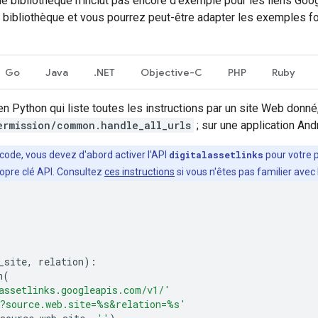
e bibliothèque n'inclut pas encore d'exemple pour les liens Goog
e bibliothèque et vous pourrez peut-être adapter les exemples f
Go
Java
.NET
Objective-C
PHP
Ruby
 Python qui liste toutes les instructions par un site Web donné, 
ermission/common.handle_all_urls
; sur une application And
 code, vous devez d'abord activer l'API
digitalassetlinks
pour votre p
opre clé API. Consultez
ces instructions
si vous n'êtes pas familier avec
_site
,
relation
):
n
(
assetlinks.googleapis.com/v1/'
?source.web.site=
%s
&relation=
%s
'