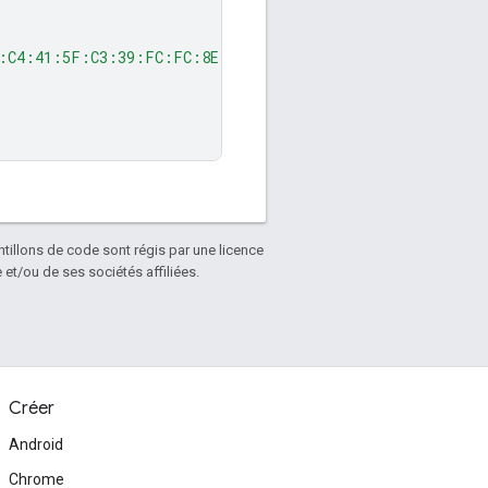
:C4:41:5F:C3:39:FC:FC:8E:C1'
)
antillons de code sont régis par une licence
et/ou de ses sociétés affiliées.
Créer
Android
Chrome