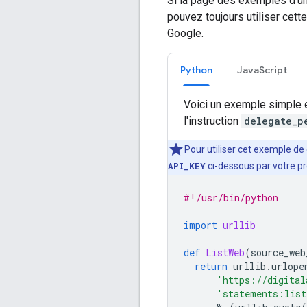
Si la page des exemples d'un
pouvez toujours utiliser cett
Google.
Python
JavaScript
Voici un exemple simple en
l'instruction
delegate_p
Pour utiliser cet exemple de
API_KEY
ci-dessous par votre pr
#!/usr/bin/python
import
urllib
def
ListWeb
(
source_web
return
urllib
.
urlope
'https://digital
'statements:list