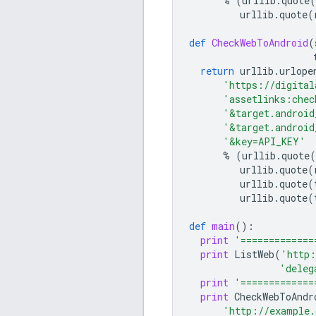
%
(
urllib
.
quote
(
urllib
.
quote
(
def
CheckWebToAndroid
(
return
urllib
.
urlope
'https://digital
'assetlinks:chec
'&target.android
'&target.android
'&key=API_KEY'
%
(
urllib
.
quote
(
urllib
.
quote
(
urllib
.
quote
(
urllib
.
quote
(
def
main
():
print
'=============
print
ListWeb
(
'http:
'deleg
print
'=============
print
CheckWebToAndr
'http://example.