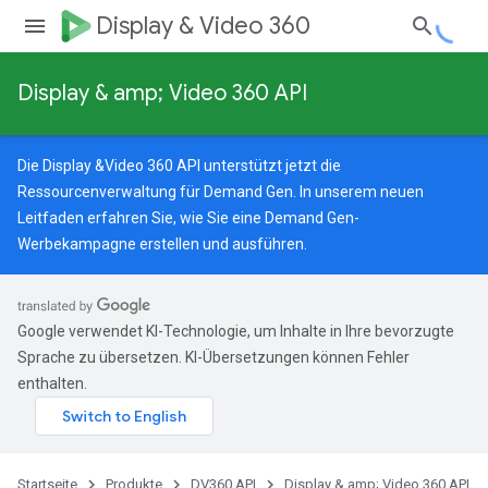
Display & Video 360
Display & amp; Video 360 API
Die Display &Video 360 API unterstützt jetzt die
Ressourcenverwaltung für Demand Gen. In unserem
neuen
Leitfaden
erfahren Sie, wie Sie eine Demand Gen-
Werbekampagne erstellen und ausführen.
Google verwendet KI-Technologie, um Inhalte in Ihre bevorzugte
Sprache zu übersetzen. KI-Übersetzungen können Fehler
enthalten.
Startseite
Produkte
DV360 API
Display & amp; Video 360 API