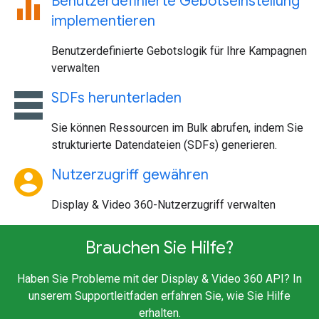
equalizer
Benutzerdefinierte Gebotseinstellung
implementieren
Benutzerdefinierte Gebotslogik für Ihre Kampagnen
verwalten
table_rows
SDFs herunterladen
Sie können Ressourcen im Bulk abrufen, indem Sie
strukturierte Datendateien (SDFs) generieren.
account_circle
Nutzerzugriff gewähren
Display & Video 360-Nutzerzugriff verwalten
Brauchen Sie Hilfe?
Haben Sie Probleme mit der Display & Video 360 API? In
unserem Supportleitfaden erfahren Sie, wie Sie Hilfe
erhalten.