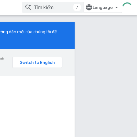
/
ớng dẫn mới
của chúng tôi để
ịch