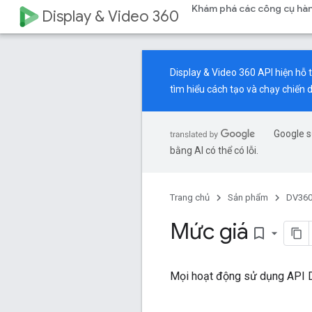
Khám phá các công cụ hàn
Display & Video 360
Display & Video 360 API hiện hỗ 
tìm hiểu cách tạo và chạy chiến 
Google s
bằng AI có thể có lỗi.
Trang chủ
Sản phẩm
DV360
Mức giá
bookmark_border
Mọi hoạt động sử dụng API D