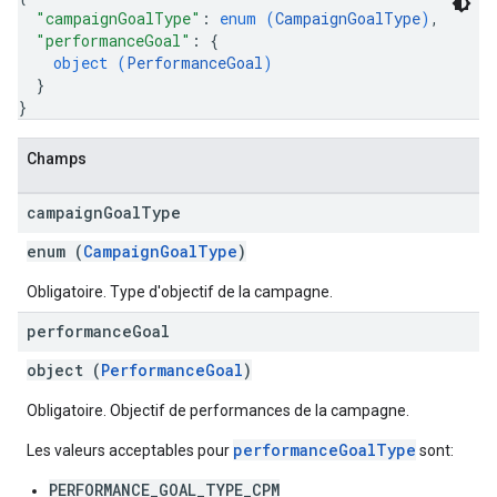
"campaignGoalType"
: 
enum (
CampaignGoalType
)
,
"performanceGoal"
: 
{
object (
PerformanceGoal
)
}
}
Champs
campaign
Goal
Type
enum (
CampaignGoalType
)
Obligatoire. Type d'objectif de la campagne.
performance
Goal
object (
PerformanceGoal
)
Obligatoire. Objectif de performances de la campagne.
performanceGoalType
Les valeurs acceptables pour
sont:
PERFORMANCE_GOAL_TYPE_CPM