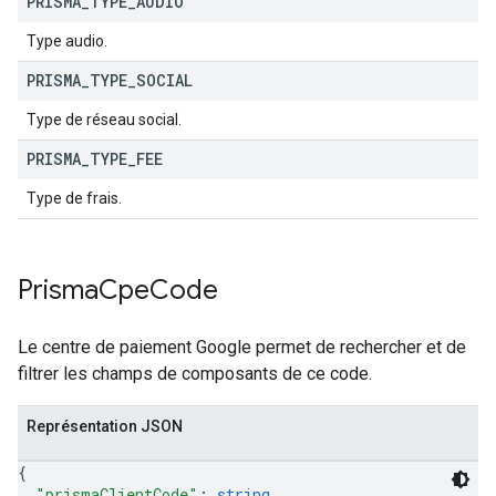
PRISMA
_
TYPE
_
AUDIO
Type audio.
PRISMA
_
TYPE
_
SOCIAL
Type de réseau social.
PRISMA
_
TYPE
_
FEE
Type de frais.
Prisma
Cpe
Code
Le centre de paiement Google permet de rechercher et de
filtrer les champs de composants de ce code.
Représentation JSON
{
"prismaClientCode"
: 
string
,