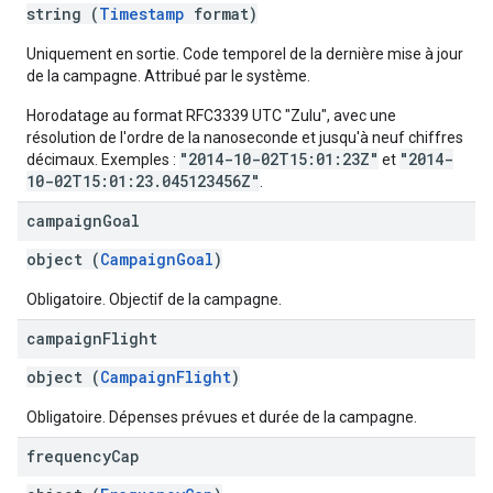
string (
Timestamp
format)
Uniquement en sortie. Code temporel de la dernière mise à jour
de la campagne. Attribué par le système.
Horodatage au format RFC3339 UTC "Zulu", avec une
résolution de l'ordre de la nanoseconde et jusqu'à neuf chiffres
"2014-10-02T15:01:23Z"
"2014-
décimaux. Exemples :
et
10-02T15:01:23.045123456Z"
.
campaign
Goal
object (
CampaignGoal
)
Obligatoire. Objectif de la campagne.
campaign
Flight
object (
CampaignFlight
)
Obligatoire. Dépenses prévues et durée de la campagne.
frequency
Cap