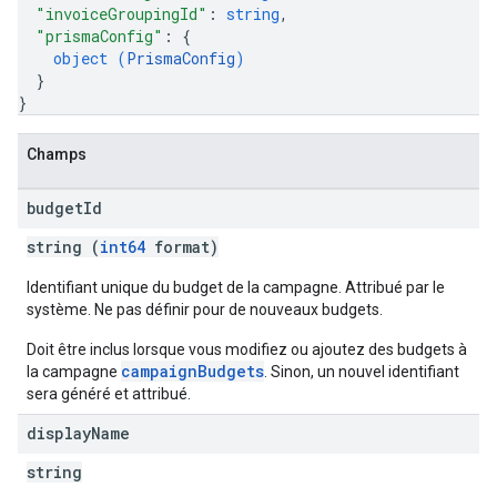
"invoiceGroupingId"
: 
string
,
"prismaConfig"
: 
{
object (
PrismaConfig
)
}
}
Champs
budget
Id
string (
int64
format)
Identifiant unique du budget de la campagne. Attribué par le
système. Ne pas définir pour de nouveaux budgets.
Doit être inclus lorsque vous modifiez ou ajoutez des budgets à
campaignBudgets
la campagne
. Sinon, un nouvel identifiant
sera généré et attribué.
display
Name
string