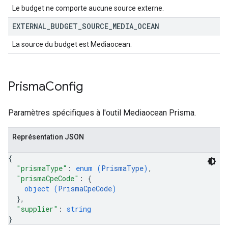
Le budget ne comporte aucune source externe.
EXTERNAL
_
BUDGET
_
SOURCE
_
MEDIA
_
OCEAN
La source du budget est Mediaocean.
Prisma
Config
Paramètres spécifiques à l'outil Mediaocean Prisma.
Représentation JSON
{
"prismaType"
: 
enum (
PrismaType
)
,
"prismaCpeCode"
: 
{
object (
PrismaCpeCode
)
}
,
"supplier"
: 
string
}