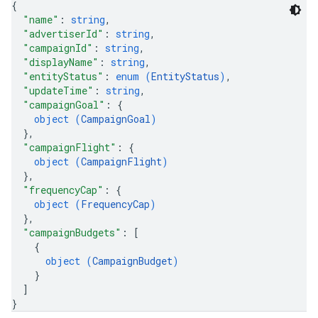
{
"name"
: 
string
,
"advertiserId"
: 
string
,
"campaignId"
: 
string
,
"displayName"
: 
string
,
"entityStatus"
: 
enum (
EntityStatus
)
,
"updateTime"
: 
string
,
"campaignGoal"
: 
{
object (
CampaignGoal
)
}
,
"campaignFlight"
: 
{
object (
CampaignFlight
)
}
,
"frequencyCap"
: 
{
object (
FrequencyCap
)
}
,
"campaignBudgets"
: 
[
{
object (
CampaignBudget
)
}
]
}