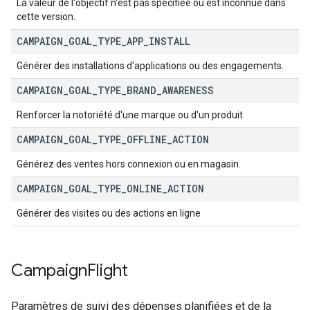
La valeur de l'objectif n'est pas spécifiée ou est inconnue dans
cette version.
CAMPAIGN
_
GOAL
_
TYPE
_
APP
_
INSTALL
Générer des installations d'applications ou des engagements.
CAMPAIGN
_
GOAL
_
TYPE
_
BRAND
_
AWARENESS
Renforcer la notoriété d'une marque ou d'un produit
CAMPAIGN
_
GOAL
_
TYPE
_
OFFLINE
_
ACTION
Générez des ventes hors connexion ou en magasin.
CAMPAIGN
_
GOAL
_
TYPE
_
ONLINE
_
ACTION
Générer des visites ou des actions en ligne
Campaign
Flight
Paramètres de suivi des dépenses planifiées et de la