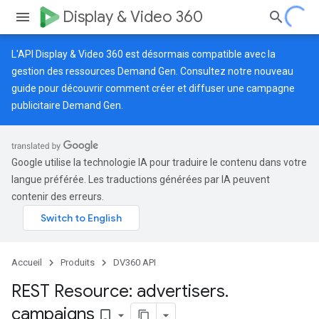
Display & Video 360
L'API Display & Video 360 est désormais compatible avec la
gestion des ressources Demand Gen. Consultez notre
nouveau
guide
pour découvrir comment créer et diffuser une campagne
publicitaire Demand Gen.
Google utilise la technologie IA pour traduire le contenu dans votre
langue préférée. Les traductions générées par IA peuvent
contenir des erreurs.
Accueil
Produits
DV360 API
REST Resource: advertisers
.
campaigns
bookmark_border