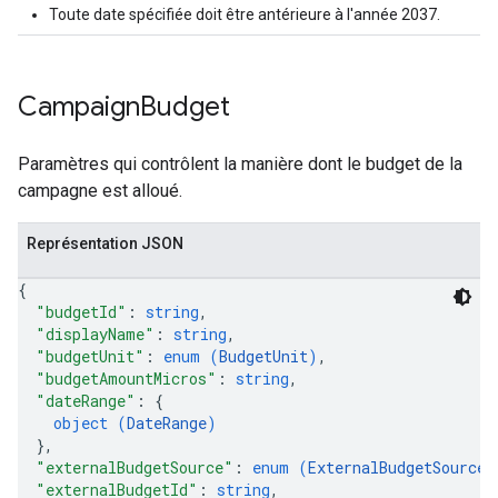
Toute date spécifiée doit être antérieure à l'année 2037.
Campaign
Budget
Paramètres qui contrôlent la manière dont le budget de la
campagne est alloué.
Représentation JSON
{
"budgetId"
: 
string
,
"displayName"
: 
string
,
"budgetUnit"
: 
enum (
BudgetUnit
)
,
"budgetAmountMicros"
: 
string
,
"dateRange"
: 
{
object (
DateRange
)
}
,
"externalBudgetSource"
: 
enum (
ExternalBudgetSource
)
"externalBudgetId"
: 
string
,