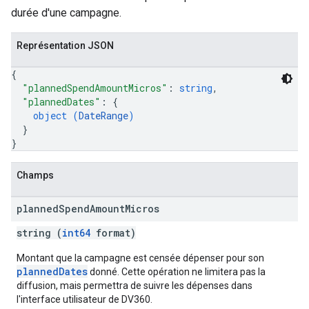
durée d'une campagne.
Représentation JSON
{
"plannedSpendAmountMicros"
: 
string
,
"plannedDates"
: 
{
object (
DateRange
)
}
}
Champs
planned
Spend
Amount
Micros
string (
int64
format)
Montant que la campagne est censée dépenser pour son
plannedDates
donné. Cette opération ne limitera pas la
diffusion, mais permettra de suivre les dépenses dans
l'interface utilisateur de DV360.