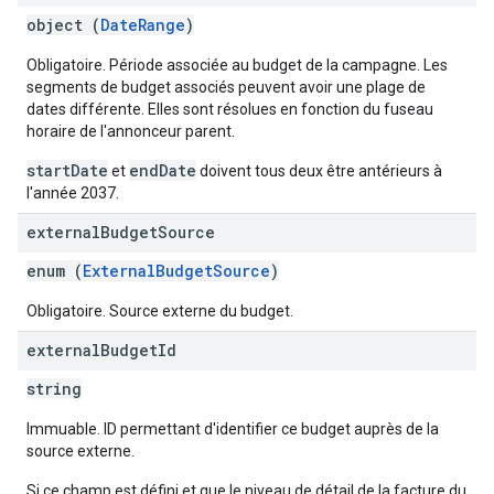
object (
DateRange
)
Obligatoire. Période associée au budget de la campagne. Les
segments de budget associés peuvent avoir une plage de
dates différente. Elles sont résolues en fonction du fuseau
horaire de l'annonceur parent.
startDate
endDate
et
doivent tous deux être antérieurs à
l'année 2037.
external
Budget
Source
enum (
ExternalBudgetSource
)
Obligatoire. Source externe du budget.
external
Budget
Id
string
Immuable. ID permettant d'identifier ce budget auprès de la
source externe.
Si ce champ est défini et que le niveau de détail de la facture du