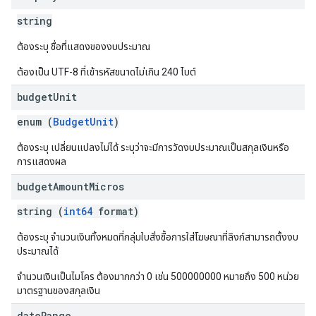
string
ต้องระบุ ชื่อที่แสดงของงบประมาณ
ต้องเป็น UTF-8 ที่เข้ารหัสขนาดไม่เกิน 240 ไบต์
budget
Unit
enum (
BudgetUnit
)
ต้องระบุ เปลี่ยนแปลงไม่ได้ ระบุว่าจะมีการวัดงบประมาณเป็นสกุลเงินหรือ
การแสดงผล
budget
Amount
Micros
string (
int64
format)
ต้องระบุ จำนวนเงินทั้งหมดที่กลุ่มใบสั่งซื้อการใส่โฆษณาที่ลิงก์สามารถตั้งงบ
ประมาณได้
จำนวนเงินเป็นไมโคร ต้องมากกว่า 0 เช่น 500000000 หมายถึง 500 หน่วย
มาตรฐานของสกุลเงิน
date
Range