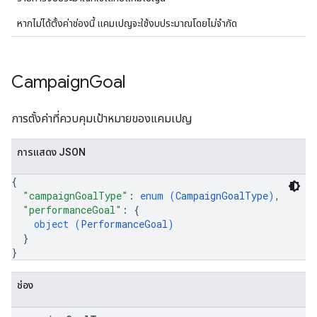
หากไม่ได้ตั้งค่าช่องนี้ แคมเปญจะใช้งบประมาณโดยไม่จำกัด
Campaign
Goal
การตั้งค่าที่ควบคุมเป้าหมายของแคมเปญ
การแสดง JSON
{
"campaignGoalType"
: 
enum (
CampaignGoalType
)
,
"performanceGoal"
: 
{
object (
PerformanceGoal
)
}
}
ช่อง