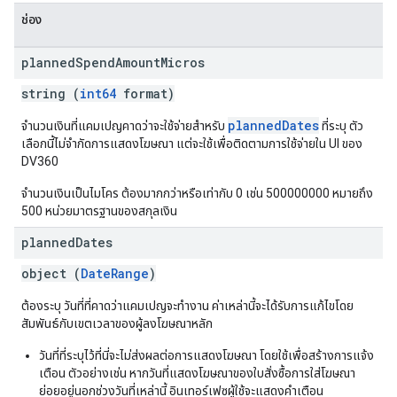
ช่อง
planned
Spend
Amount
Micros
string (
int64
format)
plannedDates
จำนวนเงินที่แคมเปญคาดว่าจะใช้จ่ายสำหรับ
ที่ระบุ ตัว
เลือกนี้ไม่จำกัดการแสดงโฆษณา แต่จะใช้เพื่อติดตามการใช้จ่ายใน UI ของ
DV360
จำนวนเงินเป็นไมโคร ต้องมากกว่าหรือเท่ากับ 0 เช่น 500000000 หมายถึง
500 หน่วยมาตรฐานของสกุลเงิน
planned
Dates
object (
DateRange
)
ต้องระบุ วันที่ที่คาดว่าแคมเปญจะทำงาน ค่าเหล่านี้จะได้รับการแก้ไขโดย
สัมพันธ์กับเขตเวลาของผู้ลงโฆษณาหลัก
วันที่ที่ระบุไว้ที่นี่จะไม่ส่งผลต่อการแสดงโฆษณา โดยใช้เพื่อสร้างการแจ้ง
เตือน ตัวอย่างเช่น หากวันที่แสดงโฆษณาของใบสั่งซื้อการใส่โฆษณา
ย่อยอยู่นอกช่วงวันที่เหล่านี้ อินเทอร์เฟซผู้ใช้จะแสดงคำเตือน