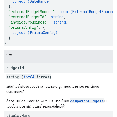
object (
DateRange
)
}
,
"externalBudgetSource"
: 
enum (
ExternalBudgetSource
)
"externalBudgetId"
: 
string
,
"invoiceGroupingId"
: 
string
,
"prismaConfig"
: 
{
object (
PrismaConfig
)
}
}
ช่อง
budget
Id
string (
int64
format)
รหัสที่ไม่ซ้ำกันของงบประมาณแคมเปญ กำหนดโดยระบบ อย่าตั้งงบ
ประมาณใหม่
campaignBudgets
ต้องระบุเมื่ออัปเดตหรือเพิ่มงบประมาณไปยัง
มิ
เช่นนั้น ระบบจะสร้างและกําหนดรหัสใหม่ให้
display
Name