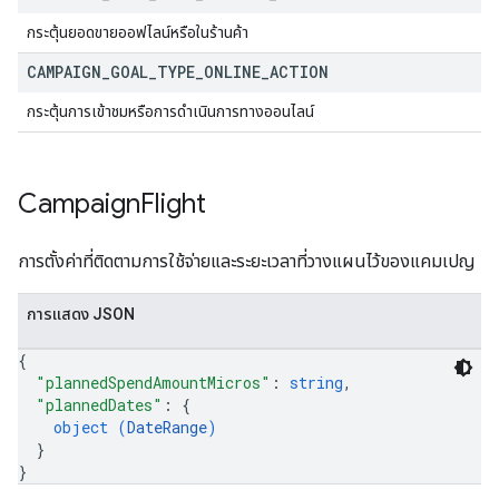
กระตุ้นยอดขายออฟไลน์หรือในร้านค้า
CAMPAIGN
_
GOAL
_
TYPE
_
ONLINE
_
ACTION
กระตุ้นการเข้าชมหรือการดำเนินการทางออนไลน์
Campaign
Flight
การตั้งค่าที่ติดตามการใช้จ่ายและระยะเวลาที่วางแผนไว้ของแคมเปญ
การแสดง JSON
{
"plannedSpendAmountMicros"
: 
string
,
"plannedDates"
: 
{
object (
DateRange
)
}
}