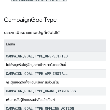
Campaign
Goal
Type
ประเภทเป้าหมายแคมเปญที่เป็นไปได้
Enum
CAMPAIGN
_
GOAL
_
TYPE
_
UNSPECIFIED
ไม่ได้ระบุหรือไม่รู้จักมูลค่าเป้าหมายในเวอร์ชันนี้
CAMPAIGN
_
GOAL
_
TYPE
_
APP
_
INSTALL
กระตุ้นยอดติดตั้งแอปหรือการมีส่วนร่วม
CAMPAIGN
_
GOAL
_
TYPE
_
BRAND
_
AWARENESS
เพิ่มการรับรู้ถึงแบรนด์หรือผลิตภัณฑ์
CAMPAIGN
_
GOAL
_
TYPE
_
OFFLINE
_
ACTION