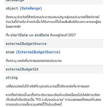
object (
DateRange
)
ต้องระบุ ช่วงวันที่สำหรับงบประมาณแคมเปญ กลุ่มงบประมาณที่ลิงก์อาจมี
ช่วงวันที่ต่างกัน ค่าเหล่านี้จะได้รับการแก้ไขโดยสัมพันธ์กับเขตเวลาของผู้ลง
โฆษณาหลัก
startDate
endDate
ทั้ง
และ
ต้องอยู่ก่อนปี 2037
external
Budget
Source
enum (
ExternalBudgetSource
)
ต้องระบุ แหล่งที่มาภายนอกของงบประมาณ
external
Budget
Id
string
เปลี่ยนแปลงไม่ได้ รหัสที่ระบุงบประมาณนี้ไปยังแหล่งที่มาภายนอก
หากตั้งค่าช่องนี้และตั้งค่าระดับรายละเอียดใบแจ้งหนี้ของโปรไฟล์การเรียก
เก็บเงินที่เกี่ยวข้องเป็น "PO ระดับงบประมาณ" การแสดงผลทั้งหมดที่แสดง
ตามงบประมาณนี้จะรวมรหัสนี้ไว้ในใบแจ้งหนี้