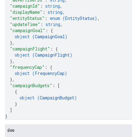
"campaignId"
: 
string
,
"displayName"
: 
string
,
"entityStatus"
: 
enum (
EntityStatus
)
,
"updateTime"
: 
string
,
"campaignGoal"
: 
{
object (
CampaignGoal
)
}
,
"campaignFlight"
: 
{
object (
CampaignFlight
)
}
,
"frequencyCap"
: 
{
object (
FrequencyCap
)
}
,
"campaignBudgets"
: 
[
{
object (
CampaignBudget
)
}
]
}
ช่อง