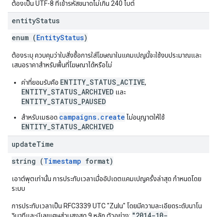
ต้องเป็น UTF-8 ที่เข้ารหัสขนาดไม่เกิน 240 ไบต์
entity
Status
enum (
EntityStatus
)
ต้องระบุ ควบคุมว่าใบสั่งซื้อการใส่โฆษณาในแคมเปญนี้จะใช้งบประมาณและ
เสนอราคาสำหรับพื้นที่โฆษณาได้หรือไม่
ENTITY_STATUS_ACTIVE
ค่าที่ยอมรับคือ
,
ENTITY_STATUS_ARCHIVED
และ
ENTITY_STATUS_PAUSED
campaigns.create
สำหรับเมธอด
ไม่อนุญาตให้ใช้
ENTITY_STATUS_ARCHIVED
update
Time
string (
Timestamp
format)
เอาต์พุตเท่านั้น การประทับเวลาเมื่ออัปเดตแคมเปญครั้งล่าสุด กำหนดโดย
ระบบ
การประทับเวลาเป็น RFC3339 UTC "Zulu" โดยมีความละเอียดระดับนาโน
"2014-10-
วินาทีและมีเลขเศษส่วนสูงสุด 9 หลัก ตัวอย่าง: