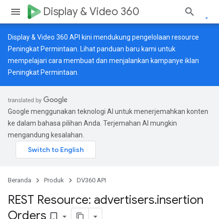
Display & Video 360
Display & Video 360 API kini mendukung pengelolaan resource
Peningkat Permintaan. Lihat
panduan baru
kami untuk
mempelajari cara membuat dan menjalankan kampanye iklan
Peningkat Permintaan.
Google menggunakan teknologi AI untuk menerjemahkan konten
ke dalam bahasa pilihan Anda. Terjemahan AI mungkin
mengandung kesalahan.
Beranda
Produk
DV360 API
REST Resource: advertisers
.
insertion
Orders
bookmark_border