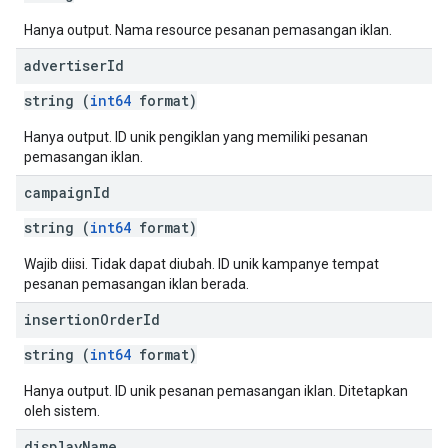
Hanya output. Nama resource pesanan pemasangan iklan.
advertiser
Id
string (
int64
format)
Hanya output. ID unik pengiklan yang memiliki pesanan
pemasangan iklan.
campaign
Id
string (
int64
format)
Wajib diisi. Tidak dapat diubah. ID unik kampanye tempat
pesanan pemasangan iklan berada.
insertion
Order
Id
string (
int64
format)
Hanya output. ID unik pesanan pemasangan iklan. Ditetapkan
oleh sistem.
display
Name