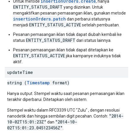
insertionOrders.create
Untuk metode
, hanya
ENTITY_STATUS_DRAFT
yang diizinkan. Untuk
mengaktifkan pesanan pemasangan iklan, gunakan metode
insertionOrders.patch
dan perbarui statusnya
ENTITY_STATUS_ACTIVE
menjadi
setelah pembuatan.
Pesanan pemasangan iklan tidak dapat diubah kembali ke
ENTITY_STATUS_DRAFT
status
dari status lainnya.
Pesanan pemasangan iklan tidak dapat ditetapkan ke
ENTITY_STATUS_ACTIVE
jika kampanye induknya tidak
aktif.
update
Time
string (
Timestamp
format)
Hanya output. Stempel waktu saat pesanan pemasangan iklan
terakhir diperbarui. Ditetapkan oleh sistem.
Stempel waktu dalam RFC3339 UTC "Zulu" , dengan resolusi
"2014-
nanodetik dan hingga sembilan digit pecahan. Contoh:
10-02T15:01:23Z"
"2014-10-
dan
02T15:01:23.045123456Z"
.