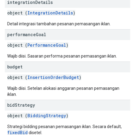
integration
Details
object (
IntegrationDetails
)
Detail integrasi tambahan pesanan pemasangan iklan.
performance
Goal
object (
PerformanceGoal
)
Wajib diisi. Sasaran performa pesanan pemasangan iklan.
budget
object (
InsertionOrderBudget
)
Wajib diisi. Setelan alokasi anggaran pesanan pemasangan
iklan.
bid
Strategy
object (
BiddingStrategy
)
Strategi bidding pesanan pemasangan iklan. Secara default,
fixedBid
disetel.