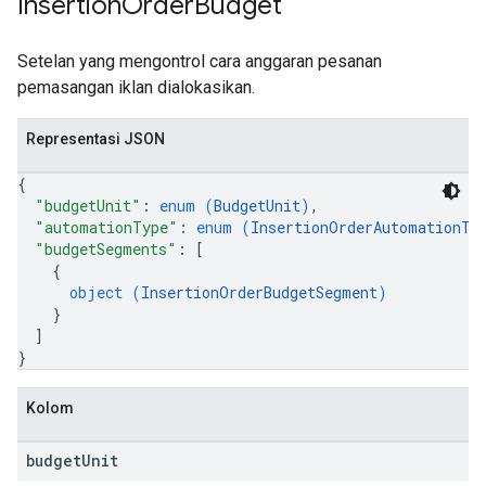
Insertion
Order
Budget
Setelan yang mengontrol cara anggaran pesanan
pemasangan iklan dialokasikan.
Representasi JSON
{
"budgetUnit"
: 
enum (
BudgetUnit
)
,
"automationType"
: 
enum (
InsertionOrderAutomationTy
"budgetSegments"
: 
[
{
object (
InsertionOrderBudgetSegment
)
}
]
}
Kolom
budget
Unit