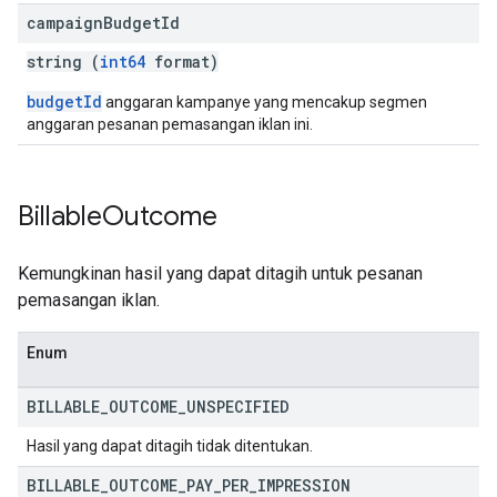
campaign
Budget
Id
string (
int64
format)
budgetId
anggaran kampanye yang mencakup segmen
anggaran pesanan pemasangan iklan ini.
Billable
Outcome
Kemungkinan hasil yang dapat ditagih untuk pesanan
pemasangan iklan.
Enum
BILLABLE
_
OUTCOME
_
UNSPECIFIED
Hasil yang dapat ditagih tidak ditentukan.
BILLABLE
_
OUTCOME
_
PAY
_
PER
_
IMPRESSION