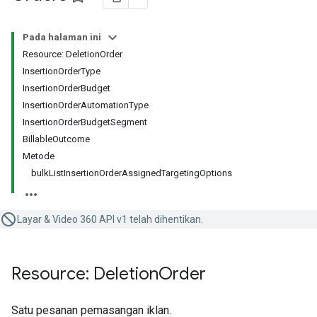
Pada halaman ini
Resource: DeletionOrder
InsertionOrderType
InsertionOrderBudget
InsertionOrderAutomationType
InsertionOrderBudgetSegment
BillableOutcome
Metode
bulkListInsertionOrderAssignedTargetingOptions
Layar & Video 360 API v1 telah dihentikan.
Resource: Deletion
Order
Satu pesanan pemasangan iklan.