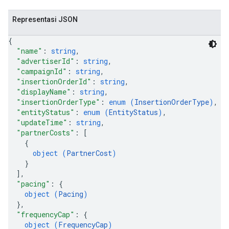
Representasi JSON
{
"name"
: 
string
,
"advertiserId"
: 
string
,
"campaignId"
: 
string
,
"insertionOrderId"
: 
string
,
"displayName"
: 
string
,
"insertionOrderType"
: 
enum (
InsertionOrderType
)
,
"entityStatus"
: 
enum (
EntityStatus
)
,
"updateTime"
: 
string
,
"partnerCosts"
: 
[
{
object (
PartnerCost
)
}
]
,
"pacing"
: 
{
object (
Pacing
)
}
,
"frequencyCap"
: 
{
object (
FrequencyCap
)