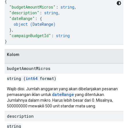
{
"budgetAmountMicros"
: 
string
,
"description"
: 
string
,
"dateRange"
: 
{
object (
DateRange
)
}
,
"campaignBudgetId"
: 
string
}
Kolom
budget
Amount
Micros
string (
int64
format)
Wajib diisi. Jumlah anggaran yang akan dibelanjakan pesanan
dateRange
pemasangan iklan untuk
yang ditentukan.
Jumlahnya dalam mikro. Harus lebih besar dari 0. Misalnya,
500000000 mewakili 500 unit standar mata uang.
description
string