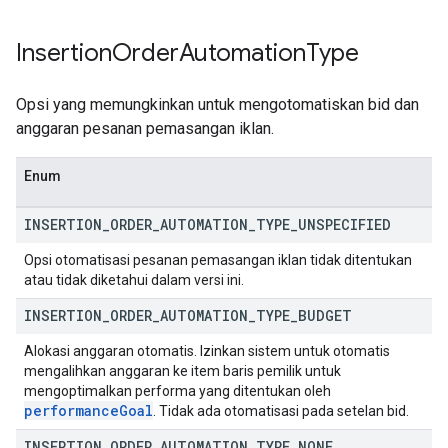
Insertion
Order
Automation
Type
Opsi yang memungkinkan untuk mengotomatiskan bid dan
anggaran pesanan pemasangan iklan.
Enum
INSERTION
_
ORDER
_
AUTOMATION
_
TYPE
_
UNSPECIFIED
Opsi otomatisasi pesanan pemasangan iklan tidak ditentukan
atau tidak diketahui dalam versi ini.
INSERTION
_
ORDER
_
AUTOMATION
_
TYPE
_
BUDGET
Alokasi anggaran otomatis. Izinkan sistem untuk otomatis
mengalihkan anggaran ke item baris pemilik untuk
mengoptimalkan performa yang ditentukan oleh
performance
Goal
. Tidak ada otomatisasi pada setelan bid.
INSERTION
_
ORDER
_
AUTOMATION
_
TYPE
_
NONE