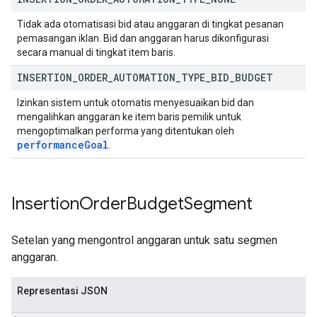
Tidak ada otomatisasi bid atau anggaran di tingkat pesanan
pemasangan iklan. Bid dan anggaran harus dikonfigurasi
secara manual di tingkat item baris.
INSERTION
_
ORDER
_
AUTOMATION
_
TYPE
_
BID
_
BUDGET
Izinkan sistem untuk otomatis menyesuaikan bid dan
mengalihkan anggaran ke item baris pemilik untuk
mengoptimalkan performa yang ditentukan oleh
performance
Goal
.
Insertion
Order
Budget
Segment
Setelan yang mengontrol anggaran untuk satu segmen
anggaran.
Representasi JSON