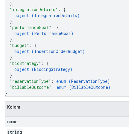
}
,
"integrationDetails"
: 
{
object (
IntegrationDetails
)
}
,
"performanceGoal"
: 
{
object (
PerformanceGoal
)
}
,
"budget"
: 
{
object (
InsertionOrderBudget
)
}
,
"bidStrategy"
: 
{
object (
BiddingStrategy
)
}
,
"reservationType"
: 
enum (
ReservationType
)
,
"billableOutcome"
: 
enum (
BillableOutcome
)
}
Kolom
name
string