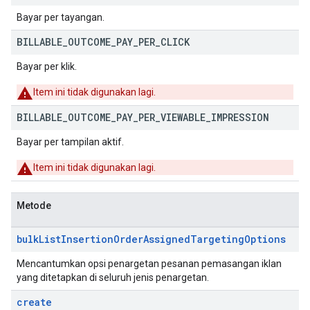
Bayar per tayangan.
BILLABLE
_
OUTCOME
_
PAY
_
PER
_
CLICK
Bayar per klik.
Item ini tidak digunakan lagi.
BILLABLE
_
OUTCOME
_
PAY
_
PER
_
VIEWABLE
_
IMPRESSION
Bayar per tampilan aktif.
Item ini tidak digunakan lagi.
Metode
bulk
List
Insertion
Order
Assigned
Targeting
Options
Mencantumkan opsi penargetan pesanan pemasangan iklan
yang ditetapkan di seluruh jenis penargetan.
create