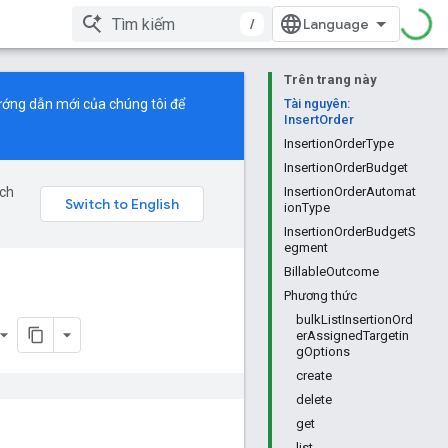
/
Trên trang này
ớng dẫn mới
của chúng tôi để
Tài nguyên:
InsertOrder
InsertionOrderType
InsertionOrderBudget
ịch
InsertionOrderAutomat
ionType
InsertionOrderBudgetS
egment
BillableOutcome
Phương thức
bulkListInsertionOrd
erAssignedTargetin
gOptions
create
delete
get
list