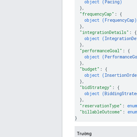
object (
Pacing
)
}
,
"frequencyCap"
: 
{
object (
FrequencyCap
)
}
,
"integrationDetails"
: 
{
object (
IntegrationDe
}
,
"performanceGoal"
: 
{
object (
PerformanceG
}
,
"budget"
: 
{
object (
InsertionOrde
}
,
"bidStrategy"
: 
{
object (
BiddingStrate
}
,
"reservationType"
: 
enu
"billableOutcome"
: 
enu
}
Trường