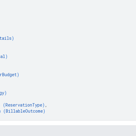
tails
)
oal
)
rBudget
)
gy
)
m (
ReservationType
)
,
m (
BillableOutcome
)