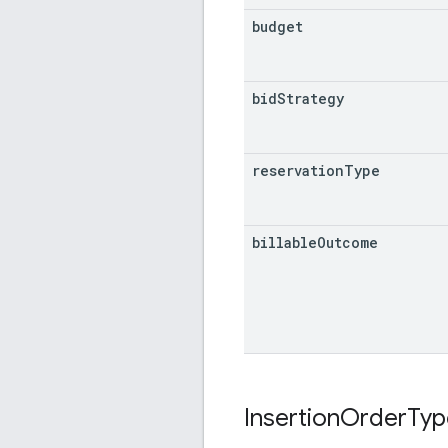
budget
bid
Strategy
reservation
Type
billable
Outcome
Insertion
Order
Typ