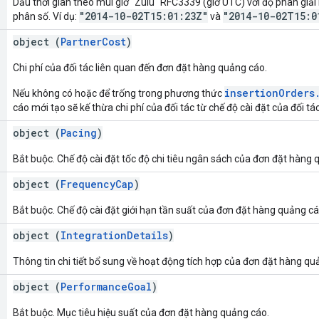
Dấu thời gian theo múi giờ "Zulu" RFC3339 (giờ UTC) với độ phân giải
"2014-10-02T15:01:23Z"
"2014-10-02T15:0
phân số. Ví dụ:
và
object (
PartnerCost
)
Chi phí của đối tác liên quan đến đơn đặt hàng quảng cáo.
insertionOrders
Nếu không có hoặc để trống trong phương thức
cáo mới tạo sẽ kế thừa chi phí của đối tác từ chế độ cài đặt của đối tác
object (
Pacing
)
Bắt buộc. Chế độ cài đặt tốc độ chi tiêu ngân sách của đơn đặt hàng 
object (
FrequencyCap
)
Bắt buộc. Chế độ cài đặt giới hạn tần suất của đơn đặt hàng quảng cá
object (
IntegrationDetails
)
Thông tin chi tiết bổ sung về hoạt động tích hợp của đơn đặt hàng qu
object (
PerformanceGoal
)
Bắt buộc. Mục tiêu hiệu suất của đơn đặt hàng quảng cáo.