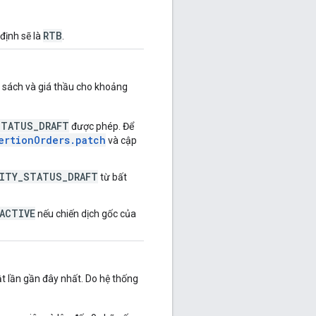
RTB
 định sẽ là
.
n sách và giá thầu cho khoảng
STATUS_DRAFT
được phép. Để
ertionOrders.patch
và cập
ITY_STATUS_DRAFT
từ bất
ACTIVE
nếu chiến dịch gốc của
t lần gần đây nhất. Do hệ thống