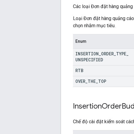
Các loại Đơn đặt hàng quảng 
Loại Đơn đặt hàng quảng cáo 
chọn nhắm mục tiêu.
Enum
INSERTION
_
ORDER
_
TYPE
_
UNSPECIFIED
RTB
OVER
_
THE
_
TOP
Insertion
Order
Bud
Chế độ cài đặt kiểm soát các