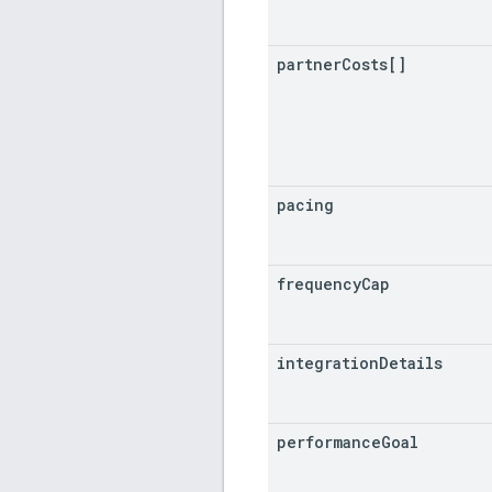
partner
Costs[]
pacing
frequency
Cap
integration
Details
performance
Goal