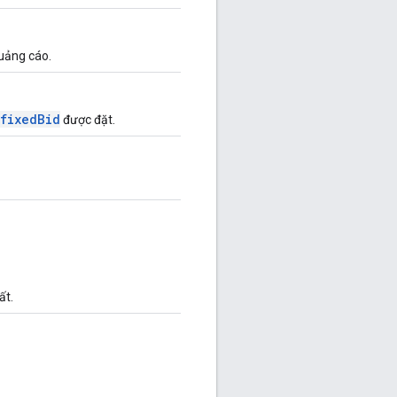
uảng cáo.
fixedBid
được đặt.
ất.