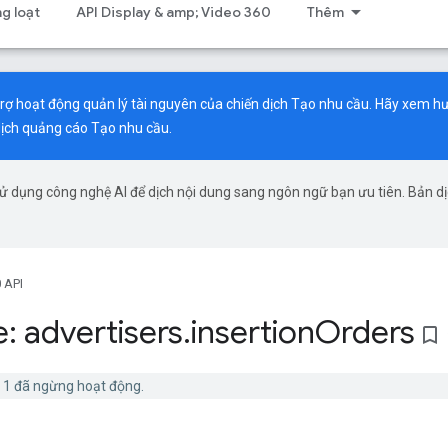
g loạt
API Display & amp; Video 360
Thêm
trợ hoạt động quản lý tài nguyên của chiến dịch Tạo nhu cầu. Hãy xem
hư
dịch quảng cáo Tạo nhu cầu.
ử dụng công nghệ AI để dịch nội dung sang ngôn ngữ bạn ưu tiên. Bản d
 API
: advertisers
.
insertion
Orders
bookmark_border
n 1 đã ngừng hoạt động.