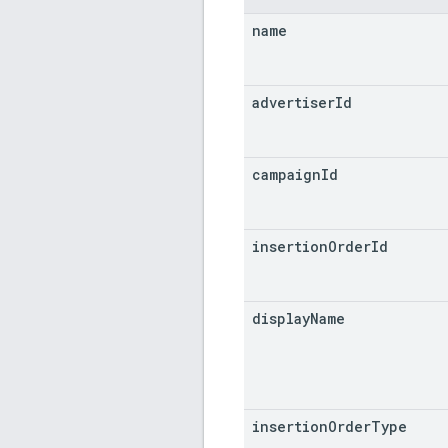
name
advertiser
Id
campaign
Id
insertion
Order
Id
display
Name
insertion
Order
Type