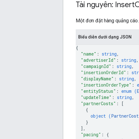
Tài nguyên: Insert
O
Một đơn đặt hàng quảng cáo.
Biểu diễn dưới dạng JSON
{
"name"
: 
string
,
"advertiserId"
: 
string
,
"campaignId"
: 
string
,
"insertionOrderId"
: 
str
"displayName"
: 
string
,
"insertionOrderType"
: 
"entityStatus"
: 
enum (
"updateTime"
: 
string
,
"partnerCosts"
: 
[
{
object (
PartnerCost
}
]
,
"pacing"
: 
{