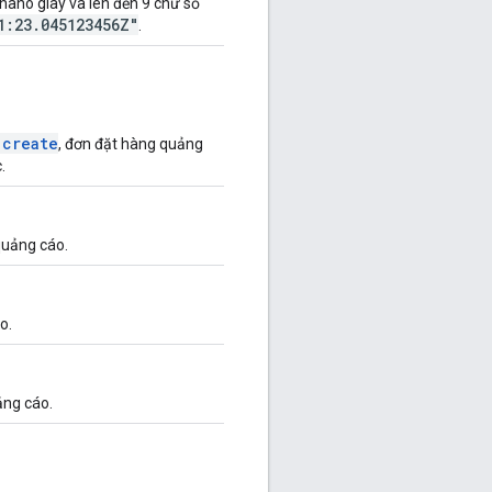
 nano giây và lên đến 9 chữ số
1:23.045123456Z"
.
.create
, đơn đặt hàng quảng
.
quảng cáo.
o.
ảng cáo.