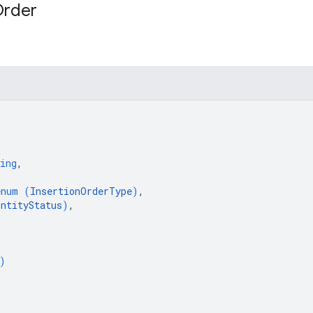
rder
ing
,
enum (
InsertionOrderType
)
,
EntityStatus
)
,
)