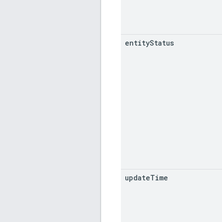
entity
Status
update
Time