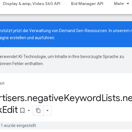
Display & amp; Video 360 API
Bid Manager API
Mehr
terstützt jetzt die Verwaltung von Demand Gen-Ressourcen.
In unserem 
gne erstellen und ausführen.
erwendet KI-Technologie, um Inhalte in Ihre bevorzugte Sprache zu
önnen Fehler enthalten.
API
tisers
.
negative
Keyword
Lists
.
ne
k
Edit
bookmark_border
1 wurde eingestellt.