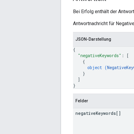
Bei Erfolg enthält der Antwor
Antwortnachricht für Negat
JSON-Darstellung
{
"negativeKeywords"
: 
[
{
object (
NegativeKey
}
]
}
Felder
negative
Keywords[]