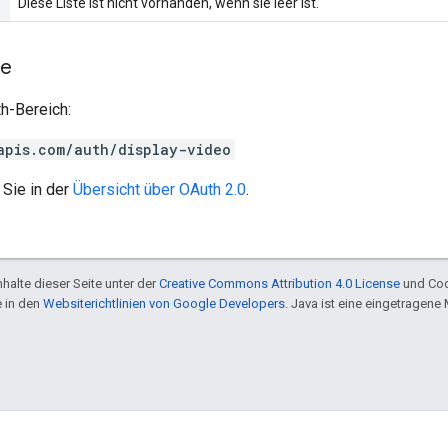
Diese Liste ist nicht vorhanden, wenn sie leer ist.
he
h-Bereich:
apis.com/auth/display-video
 Sie in der
Übersicht über OAuth 2.0
.
halte dieser Seite unter der
Creative Commons Attribution 4.0 License
und Cod
e in den
Websiterichtlinien von Google Developers
. Java ist eine eingetragen