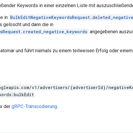
eßender Keywords in einer einzelnen Liste mit auszuschließen
e in
BulkEditNegativeKeywordsRequest.deleted_negativ
gelöscht und dann die in
sRequest.created_negative_keywords
angegebenen auszus
t atomar und führt niemals zu einem teilweisen Erfolg oder einem
ogleapis.com/v1/advertisers/{advertiserId}/negativeK
words:bulkEdit
ax der
gRPC-Transcodierung
.