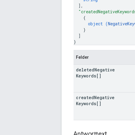
]
,
"createdNegativeKeyword
{
object (
NegativeKey
}
]
}
Felder
deleted
Negative
Keywords[]
created
Negative
Keywords[]
Antworttext