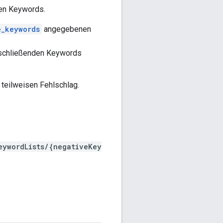
den Keywords.
e_keywords
angegebenen
chließenden Keywords
 teilweisen Fehlschlag.
eywordLists/{negativeKey