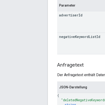
Parameter
advertiser
Id
negative
Keyword
List
Id
Anfragetext
Der Anfragetext enthält Daten
JSON-Darstellung
{
"deletedNegativeKeyword
string