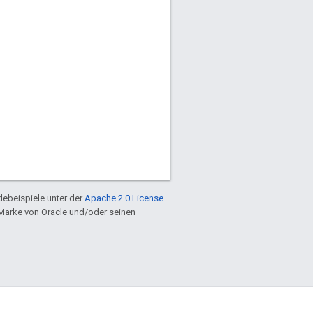
ebeispiele unter der
Apache 2.0 License
e Marke von Oracle und/oder seinen