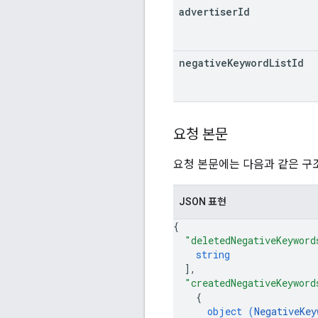
advertiser
Id
negative
Keyword
List
Id
요청 본문
요청 본문에는 다음과 같은 구
JSON 표현
{
"deletedNegativeKeyword
string
]
,
"createdNegativeKeyword
{
object (
NegativeKey