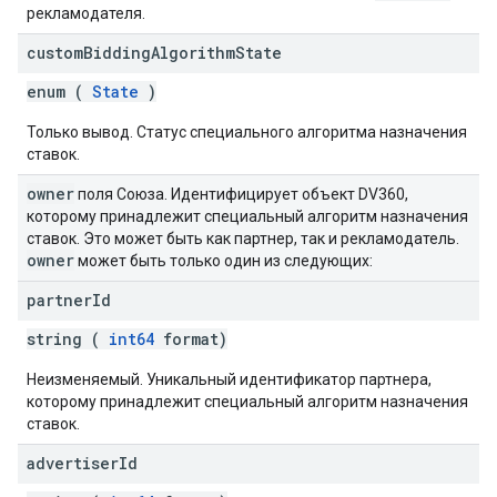
рекламодателя.
custom
Bidding
Algorithm
State
enum (
State
)
Только вывод. Статус специального алгоритма назначения
ставок.
owner
поля Союза. Идентифицирует объект DV360,
которому принадлежит специальный алгоритм назначения
ставок. Это может быть как партнер, так и рекламодатель.
owner
может быть только один из следующих:
partner
Id
string (
int64
format)
Неизменяемый. Уникальный идентификатор партнера,
которому принадлежит специальный алгоритм назначения
ставок.
advertiser
Id