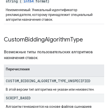
string (
int64
format)
Неизменяемый. Уникальный идентификатор
рекламодателя, которому принадлежит специальный
алгоритм назначения ставок.
Custom
Bidding
Algorithm
Type
Возможные типы пользовательских алгоритмов
назначения ставок.
Перечисления
CUSTOM
_
BIDDING
_
ALGORITHM
_
TYPE
_
UNSPECIFIED
В этой версии тип алгоритма не указан или неизвестен.
SCRIPT
_
BASED
Алгоритм генерируется на основе файлов сценариев