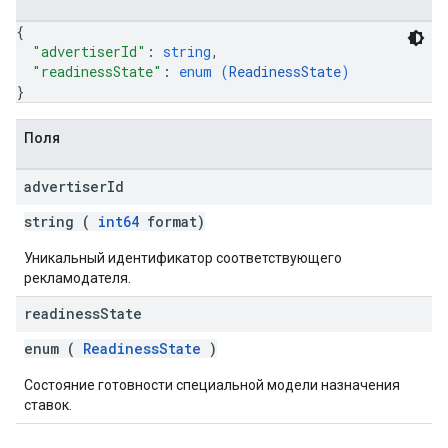
{
"advertiserId"
: 
string
,
"readinessState"
: 
enum (
ReadinessState
)
}
Поля
advertiser
Id
string (
int64
format)
Уникальный идентификатор соответствующего
рекламодателя.
readiness
State
enum (
ReadinessState
)
Состояние готовности специальной модели назначения
ставок.