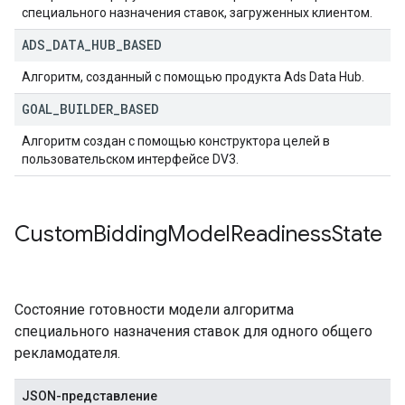
специального назначения ставок, загруженных клиентом.
ADS
_
DATA
_
HUB
_
BASED
Алгоритм, созданный с помощью продукта Ads Data Hub.
GOAL
_
BUILDER
_
BASED
Алгоритм создан с помощью конструктора целей в
пользовательском интерфейсе DV3.
Custom
Bidding
Model
Readiness
State
Состояние готовности модели алгоритма
специального назначения ставок для одного общего
рекламодателя.
JSON-представление