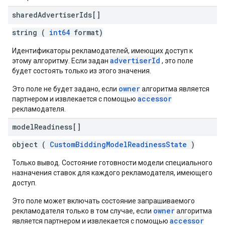
shared
Advertiser
Ids[]
string (
int64
format)
Идентификаторы рекламодателей, имеющих доступ к
advertiserId
этому алгоритму. Если задан
, это поле
будет состоять только из этого значения.
owner
Это поле не будет задано, если
алгоритма является
accessor
партнером и извлекается с помощью
рекламодателя.
model
Readiness[]
object (
CustomBiddingModelReadinessState
)
Только вывод. Состояние готовности модели специального
назначения ставок для каждого рекламодателя, имеющего
доступ.
Это поле может включать состояние запрашиваемого
owner
рекламодателя только в том случае, если
алгоритма
accessor
является партнером и извлекается с помощью