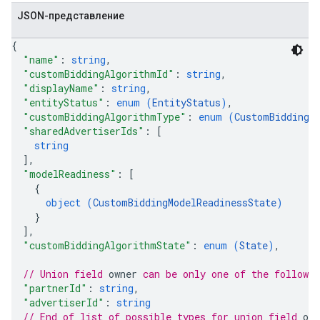
JSON-представление
{
"name"
: 
string
,
"customBiddingAlgorithmId"
: 
string
,
"displayName"
: 
string
,
"entityStatus"
: 
enum (
EntityStatus
)
,
"customBiddingAlgorithmType"
: 
enum (
CustomBiddingA
"sharedAdvertiserIds"
: 
[
string
]
,
"modelReadiness"
: 
[
{
object (
CustomBiddingModelReadinessState
)
}
]
,
"customBiddingAlgorithmState"
: 
enum (
State
)
,
// Union field 
owner
 can be only one of the followi
"partnerId"
: 
string
,
"advertiserId"
: 
string
// End of list of possible types for union field 
own