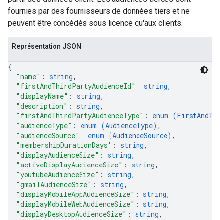
fournies par des fournisseurs de données tiers et ne
peuvent être concédés sous licence qu'aux clients.
Représentation JSON
{
"name"
: 
string
,
"firstAndThirdPartyAudienceId"
: 
string
,
"displayName"
: 
string
,
"description"
: 
string
,
"firstAndThirdPartyAudienceType"
: 
enum (
FirstAndTh
"audienceType"
: 
enum (
AudienceType
)
,
"audienceSource"
: 
enum (
AudienceSource
)
,
"membershipDurationDays"
: 
string
,
"displayAudienceSize"
: 
string
,
"activeDisplayAudienceSize"
: 
string
,
"youtubeAudienceSize"
: 
string
,
"gmailAudienceSize"
: 
string
,
"displayMobileAppAudienceSize"
: 
string
,
"displayMobileWebAudienceSize"
: 
string
,
"displayDesktopAudienceSize"
: 
string
,