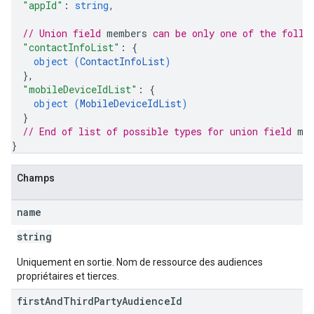
"appId"
: 
string
,
// Union field 
members
 can be only one of the follo
"contactInfoList"
: 
{
object (
ContactInfoList
)
}
,
"mobileDeviceIdList"
: 
{
object (
MobileDeviceIdList
)
}
// End of list of possible types for union field 
me
}
Champs
name
string
Uniquement en sortie. Nom de ressource des audiences
propriétaires et tierces.
first
And
Third
Party
Audience
Id