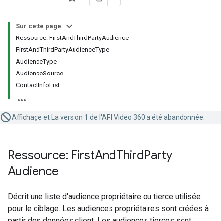
Sur cette page
Ressource: FirstAndThirdPartyAudience
FirstAndThirdPartyAudienceType
AudienceType
AudienceSource
ContactInfoList
Affichage et La version 1 de l'API Video 360 a été abandonnée.
Ressource: First
And
Third
Party
Audience
Décrit une liste d'audience propriétaire ou tierce utilisée
pour le ciblage. Les audiences propriétaires sont créées à
partir des données client. Les audiences tierces sont