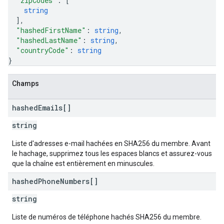
"zipCodes"
: 
[
string
]
,
"hashedFirstName"
: 
string
,
"hashedLastName"
: 
string
,
"countryCode"
: 
string
}
Champs
hashed
Emails[]
string
Liste d'adresses e-mail hachées en SHA256 du membre. Avant
le hachage, supprimez tous les espaces blancs et assurez-vous
que la chaîne est entièrement en minuscules.
hashed
Phone
Numbers[]
string
Liste de numéros de téléphone hachés SHA256 du membre.