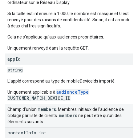
ordinateur sur le Réseau Display.
Si la taille est inférieure à 1 000, le nombre est masqué et 0 est
renvoyé pour des raisons de confidentialité. Sinon, il est arrondi
à deux chiffres significatifs.
Cela ne s'applique qu'aux audiences propriétaires.
Uniquement renvoyé dans la requête GET.
app
Id
string
L'appId correspond au type de mobileDeviceIds importé.
audienceType
Uniquement applicable à
CUSTOMER_MATCH_DEVICE_ID
members
Champ d'union
. Membres initiaux de l'audience de
members
ciblage par liste de clients.
ne peut être qu'un des
éléments suivants :
contact
Info
List