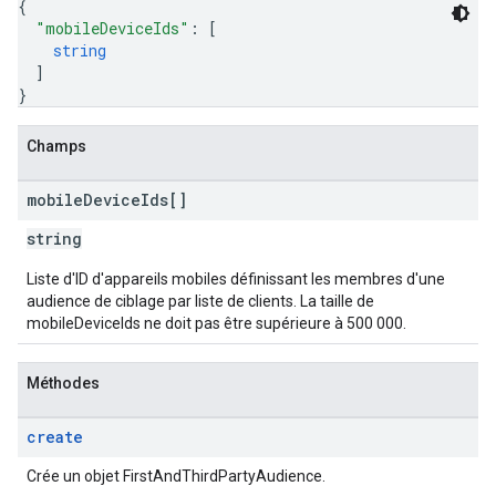
{
"mobileDeviceIds"
: 
[
string
]
}
Champs
mobile
Device
Ids[]
string
Liste d'ID d'appareils mobiles définissant les membres d'une
audience de ciblage par liste de clients. La taille de
mobileDeviceIds ne doit pas être supérieure à 500 000.
Méthodes
create
Crée un objet FirstAndThirdPartyAudience.