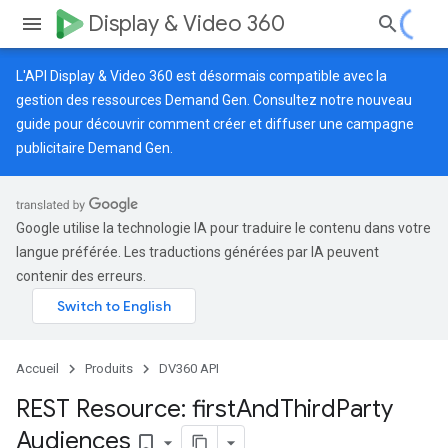
Display & Video 360
L'API Display & Video 360 est désormais compatible avec la
gestion des ressources Demand Gen. Consultez notre
nouveau
guide
pour découvrir comment créer et diffuser une campagne
publicitaire Demand Gen.
Google utilise la technologie IA pour traduire le contenu dans votre
langue préférée. Les traductions générées par IA peuvent
contenir des erreurs.
Accueil
Produits
DV360 API
REST Resource: first
And
Third
Party
Audiences
bookmark_border