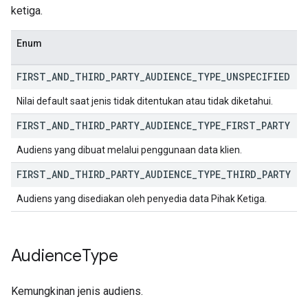
ketiga.
Enum
FIRST
_
AND
_
THIRD
_
PARTY
_
AUDIENCE
_
TYPE
_
UNSPECIFIED
Nilai default saat jenis tidak ditentukan atau tidak diketahui.
FIRST
_
AND
_
THIRD
_
PARTY
_
AUDIENCE
_
TYPE
_
FIRST
_
PARTY
Audiens yang dibuat melalui penggunaan data klien.
FIRST
_
AND
_
THIRD
_
PARTY
_
AUDIENCE
_
TYPE
_
THIRD
_
PARTY
Audiens yang disediakan oleh penyedia data Pihak Ketiga.
Audience
Type
Kemungkinan jenis audiens.