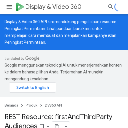
Display & Video 360
Display & Video 360 API kini mendukung pengelolaan resource
Peningkat Permintaan. Lihat
panduan baru
kami untuk
mempelajari cara membuat dan menjalankan kampanye iklan
Peningkat Permintaan.
Google menggunakan teknologi AI untuk menerjemahkan konten
ke dalam bahasa pilihan Anda. Terjemahan AI mungkin
mengandung kesalahan.
Beranda
Produk
DV360 API
REST Resource: first
And
Third
Party
Audiences
bookmark_border