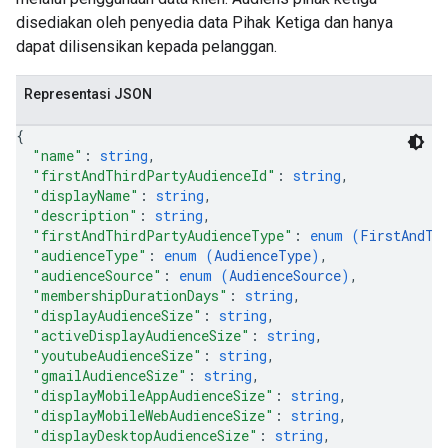
disediakan oleh penyedia data Pihak Ketiga dan hanya
dapat dilisensikan kepada pelanggan.
Representasi JSON
{
"name"
: 
string
,
"firstAndThirdPartyAudienceId"
: 
string
,
"displayName"
: 
string
,
"description"
: 
string
,
"firstAndThirdPartyAudienceType"
: 
enum (
FirstAndTh
"audienceType"
: 
enum (
AudienceType
)
,
"audienceSource"
: 
enum (
AudienceSource
)
,
"membershipDurationDays"
: 
string
,
"displayAudienceSize"
: 
string
,
"activeDisplayAudienceSize"
: 
string
,
"youtubeAudienceSize"
: 
string
,
"gmailAudienceSize"
: 
string
,
"displayMobileAppAudienceSize"
: 
string
,
"displayMobileWebAudienceSize"
: 
string
,
"displayDesktopAudienceSize"
: 
string
,