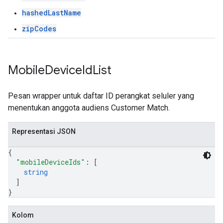
hashedLastName
zipCodes
Mobile
Device
Id
List
Pesan wrapper untuk daftar ID perangkat seluler yang
menentukan anggota audiens Customer Match.
Representasi JSON
{
"mobileDeviceIds"
: 
[
string
]
}
Kolom