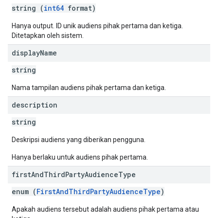
string (
int64
format)
Hanya output. ID unik audiens pihak pertama dan ketiga.
Ditetapkan oleh sistem.
display
Name
string
Nama tampilan audiens pihak pertama dan ketiga.
description
string
Deskripsi audiens yang diberikan pengguna.
Hanya berlaku untuk audiens pihak pertama.
first
And
Third
Party
Audience
Type
enum (
FirstAndThirdPartyAudienceType
)
Apakah audiens tersebut adalah audiens pihak pertama atau