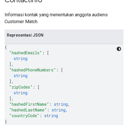
Contact
Info
Informasi kontak yang menentukan anggota audiens
Customer Match.
Representasi JSON
{
"hashedEmails"
: 
[
string
]
,
"hashedPhoneNumbers"
: 
[
string
]
,
"zipCodes"
: 
[
string
]
,
"hashedFirstName"
: 
string
,
"hashedLastName"
: 
string
,
"countryCode"
: 
string
}