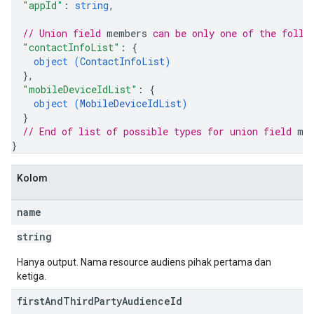
"appId"
: 
string
,
// Union field 
members
 can be only one of the follo
"contactInfoList"
: 
{
object (
ContactInfoList
)
}
,
"mobileDeviceIdList"
: 
{
object (
MobileDeviceIdList
)
}
// End of list of possible types for union field 
me
}
Kolom
name
string
Hanya output. Nama resource audiens pihak pertama dan
ketiga.
first
And
Third
Party
Audience
Id