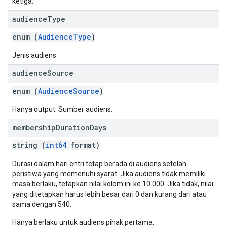
ketiga.
audience
Type
enum (
AudienceType
)
Jenis audiens.
audience
Source
enum (
AudienceSource
)
Hanya output. Sumber audiens.
membership
Duration
Days
string (
int64
format)
Durasi dalam hari entri tetap berada di audiens setelah
peristiwa yang memenuhi syarat. Jika audiens tidak memiliki
masa berlaku, tetapkan nilai kolom ini ke 10.000. Jika tidak, nilai
yang ditetapkan harus lebih besar dari 0 dan kurang dari atau
sama dengan 540.
Hanya berlaku untuk audiens pihak pertama.