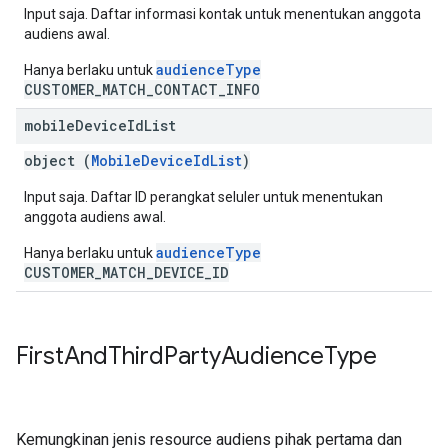
Input saja. Daftar informasi kontak untuk menentukan anggota
audiens awal.
audienceType
Hanya berlaku untuk
CUSTOMER_MATCH_CONTACT_INFO
mobile
Device
Id
List
object (
MobileDeviceIdList
)
Input saja. Daftar ID perangkat seluler untuk menentukan
anggota audiens awal.
audienceType
Hanya berlaku untuk
CUSTOMER_MATCH_DEVICE_ID
First
And
Third
Party
Audience
Type
Kemungkinan jenis resource audiens pihak pertama dan