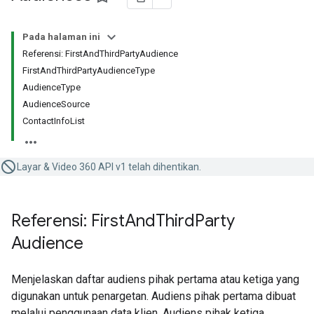
Pada halaman ini
Referensi: FirstAndThirdPartyAudience
FirstAndThirdPartyAudienceType
AudienceType
AudienceSource
ContactInfoList
Layar & Video 360 API v1 telah dihentikan.
Referensi: First
And
Third
Party
Audience
Menjelaskan daftar audiens pihak pertama atau ketiga yang
digunakan untuk penargetan. Audiens pihak pertama dibuat
melalui penggunaan data klien. Audiens pihak ketiga