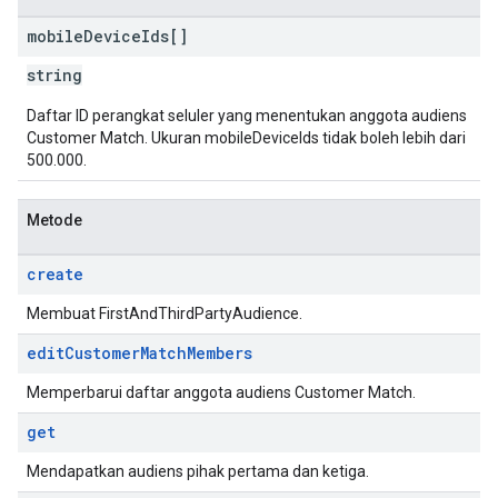
mobile
Device
Ids[]
string
Daftar ID perangkat seluler yang menentukan anggota audiens
Customer Match. Ukuran mobileDeviceIds tidak boleh lebih dari
500.000.
Metode
create
Membuat FirstAndThirdPartyAudience.
edit
Customer
Match
Members
Memperbarui daftar anggota audiens Customer Match.
get
Mendapatkan audiens pihak pertama dan ketiga.