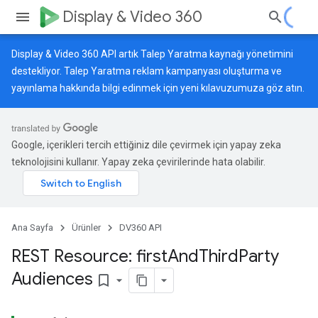
Display & Video 360
Display & Video 360 API artık Talep Yaratma kaynağı yönetimini
destekliyor. Talep Yaratma reklam kampanyası oluşturma ve
yayınlama hakkında bilgi edinmek için
yeni kılavuzumuza
göz atın.
Google, içerikleri tercih ettiğiniz dile çevirmek için yapay zeka
teknolojisini kullanır. Yapay zeka çevirilerinde hata olabilir.
Ana Sayfa
Ürünler
DV360 API
REST Resource: first
And
Third
Party
Audiences
bookmark_border