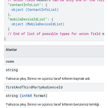
"contactInfoList"
: 
{
object (
ContactInfoList
)
}
,
"mobileDeviceIdList"
: 
{
object (
MobileDeviceIdList
)
}
// End of list of possible types for union field 
me
}
Alanlar
name
string
Yalnızca çıkış. Birinci ve üçüncü taraf kitlenin kaynak adı.
first
And
Third
Party
Audience
Id
string (
int64
format)
Yalnızca çıkış. Birinci ve üçüncü taraf kitlenin benzersiz kimliği.