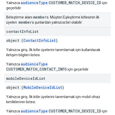
audienceType
CUSTOMER_MATCH_DEVICE_ID
Yalnızca
için
geçerlidir
members
Birleştirme alanı
. Müşteri Eşleştirme kitlesinin ilk
members
üyeleri.
şunlardan yalnızca biri olabilir:
contact
Info
List
object (
ContactInfoList
)
Yalnızca giriş. İlk kitle üyelerini tanımlamak için kullanılacak
iletişim bilgileri listesi.
audienceType
Yalnızca
CUSTOMER_MATCH_CONTACT_INFO
için geçerlidir
mobile
Device
Id
List
object (
MobileDeviceIdList
)
Yalnızca giriş. İlk kitle üyelerini tanımlamak için mobil cihaz
kimliklerinin listesi.
audienceType
CUSTOMER_MATCH_DEVICE_ID
Yalnızca
için