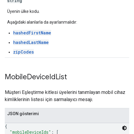
string
Üyenin ülke kodu.
Aşağıdaki alanlarla da ayarlanmalıdır:
hashedFirstName
hashedLastName
zipCodes
Mobile
Device
Id
List
Müşteri Eşleştirme kitlesi üyelerini tanımlayan mobil cihaz
kimliklerinin listesi için sarmalayıcı mesajı.
JSON gösterimi
{
"mobileDeviceIds"
: 
[