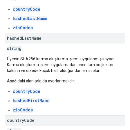
countryCode
hashedLastName
zipCodes
hashed
Last
Name
string
Üyenin SHA256 karma oluşturma işlemi uygulanmış soyadı.
Karma oluşturma işlemi uygulamadan önce tüm boşlukları
kaldırın ve dizede küçük harf olduğundan emin olun.
Aşağıdaki alanlarla da ayarlanmalıdır:
countryCode
hashedFirstName
zipCodes
country
Code