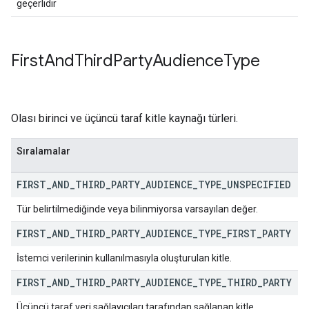
geçerlidir
First
And
Third
Party
Audience
Type
Olası birinci ve üçüncü taraf kitle kaynağı türleri.
Sıralamalar
FIRST
_
AND
_
THIRD
_
PARTY
_
AUDIENCE
_
TYPE
_
UNSPECIFIED
Tür belirtilmediğinde veya bilinmiyorsa varsayılan değer.
FIRST
_
AND
_
THIRD
_
PARTY
_
AUDIENCE
_
TYPE
_
FIRST
_
PARTY
İstemci verilerinin kullanılmasıyla oluşturulan kitle.
FIRST
_
AND
_
THIRD
_
PARTY
_
AUDIENCE
_
TYPE
_
THIRD
_
PARTY
Üçüncü taraf veri sağlayıcıları tarafından sağlanan kitle.