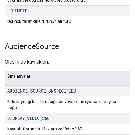
geçmişteki etkileşimlere göre oluşturulur.
LICENSED
Üçüncü taraf kitle türünün alt türü.
Audience
Source
Olası kitle kaynakları.
Sıralamalar
AUDIENCE
_
SOURCE
_
UNSPECIFIED
Kitle kaynağı belirtilmediğinde veya bilinmiyorsa varsayılan
değer.
DISPLAY
_
VIDEO
_
360
Kaynak: Görüntülü Reklam ve Video 360.