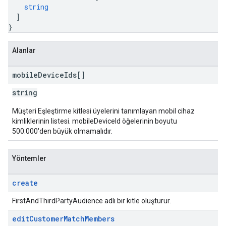
string
]
}
Alanlar
mobile
Device
Ids[]
string
Müşteri Eşleştirme kitlesi üyelerini tanımlayan mobil cihaz
kimliklerinin listesi. mobileDeviceId öğelerinin boyutu
500.000'den büyük olmamalıdır.
Yöntemler
create
FirstAndThirdPartyAudience adlı bir kitle oluşturur.
edit
Customer
Match
Members