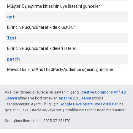
Müşteri Eşleştirme kitlesinin üye listesini günceller.
get
Birinci ve üçüncü taraf kitle oluşturur.
list
Birinci ve üçüncü taraf kitleleri listeler.
patch
Mevcut bir FirstAndThirdPartyAudience öğesini günceller.
Aksi belirtilmediği sürece bu sayfanın içeriği
Creative Commons Atıf 4.0
Lisansı
altında ve kod örnekleri
Apache 2.0 Lisansı
altında
lisanslanmıştır. Ayrıntılı bilgi için
Google Developers Site Politikaları
'na
göz atın. Java, Oracle ve/veya satış ortaklarının tescilli ticari markasıdır.
Son güncelleme tarihi: 2025-07-25 UTC.