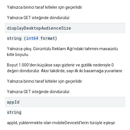
Yalnızca birinci taraf kitleler için geçerlidir.
Yalnızca GET isteğinde döndürülür.
display
Desktop
Audience
Size
string (
int64
format)
Yalnızca çıkış. Görüntülü Reklam Ağı'ndaki tahmini masaüstü
kitle boyutu.
Boyut 1.000'den küçükse sayı gizlenir ve gizlilik nedeniyle 0
değeri döndürülür. Aksi takdirde, sayı ilk iki basamağa yuvarlanır.
Yalnızca birinci taraf kitleler için geçerlidir.
Yalnızca GET isteğinde döndürülür.
app
Id
string
appId, yüklenmekte olan mobileDeviceId'lerin türüyle eşleşir.