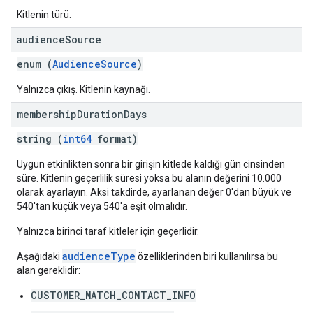
Kitlenin türü.
audience
Source
enum (
AudienceSource
)
Yalnızca çıkış. Kitlenin kaynağı.
membership
Duration
Days
string (
int64
format)
Uygun etkinlikten sonra bir girişin kitlede kaldığı gün cinsinden
süre. Kitlenin geçerlilik süresi yoksa bu alanın değerini 10.000
olarak ayarlayın. Aksi takdirde, ayarlanan değer 0'dan büyük ve
540'tan küçük veya 540'a eşit olmalıdır.
Yalnızca birinci taraf kitleler için geçerlidir.
audienceType
Aşağıdaki
özelliklerinden biri kullanılırsa bu
alan gereklidir:
CUSTOMER_MATCH_CONTACT_INFO