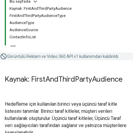
Bu sayfada
Kaynak: FirstAndThirdPartyAudience
FirstAndThirdPartyAudienceType
AudienceType
AudienceSource
ContactInfoList
Görüntülü Reklam ve Video 360 API v1 kullanımdan kaldırıldı.
Kaynak: First
And
Third
Party
Audience
Hedefleme için kullanılan birinci veya üçüncü taraf kitle
listesini tanımlar. Birinci taraf kitleler, müşteri verileri
kullanılarak oluşturulur. Üçüncü taraf kitleler, Üçüncü Taraf
veri sağlayıcıları tarafından sağlanır ve yalnızca müşterilere
lisanslanabilir.