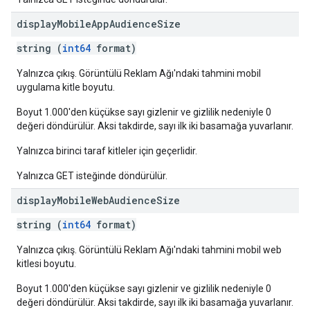
display
Mobile
App
Audience
Size
string (
int64
format)
Yalnızca çıkış. Görüntülü Reklam Ağı'ndaki tahmini mobil
uygulama kitle boyutu.
Boyut 1.000'den küçükse sayı gizlenir ve gizlilik nedeniyle 0
değeri döndürülür. Aksi takdirde, sayı ilk iki basamağa yuvarlanır.
Yalnızca birinci taraf kitleler için geçerlidir.
Yalnızca GET isteğinde döndürülür.
display
Mobile
Web
Audience
Size
string (
int64
format)
Yalnızca çıkış. Görüntülü Reklam Ağı'ndaki tahmini mobil web
kitlesi boyutu.
Boyut 1.000'den küçükse sayı gizlenir ve gizlilik nedeniyle 0
değeri döndürülür. Aksi takdirde, sayı ilk iki basamağa yuvarlanır.