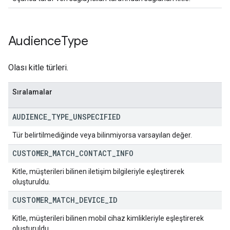
Audience
Type
Olası kitle türleri.
Sıralamalar
AUDIENCE
_
TYPE
_
UNSPECIFIED
Tür belirtilmediğinde veya bilinmiyorsa varsayılan değer.
CUSTOMER
_
MATCH
_
CONTACT
_
INFO
Kitle, müşterileri bilinen iletişim bilgileriyle eşleştirerek
oluşturuldu.
CUSTOMER
_
MATCH
_
DEVICE
_
ID
Kitle, müşterileri bilinen mobil cihaz kimlikleriyle eşleştirerek
oluşturuldu.