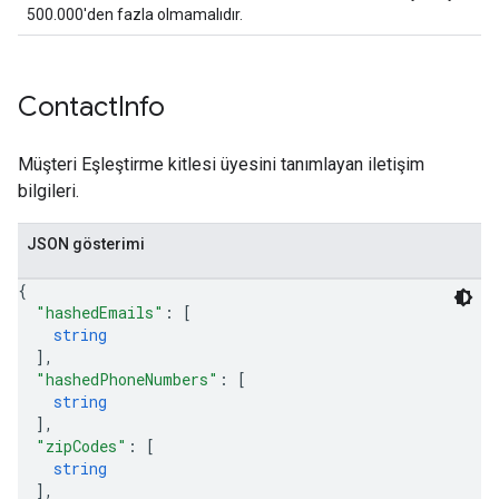
500.000'den fazla olmamalıdır.
Contact
Info
Müşteri Eşleştirme kitlesi üyesini tanımlayan iletişim
bilgileri.
JSON gösterimi
{
"hashedEmails"
: 
[
string
]
,
"hashedPhoneNumbers"
: 
[
string
]
,
"zipCodes"
: 
[
string
]
,