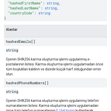
"hashedFirstName"
: 
string
,
"hashedLastName"
: 
string
,
"countryCode"
: 
string
}
Alanlar
hashed
Emails[]
string
Üyenin SHA256 karma oluşturma işlemi uygulanmış e-
postalarının listesi. Karma oluşturma işlemi uygulamadan önce
tüm boşlukları kaldırın ve dizede küçük harf olduğundan emin
olun.
hashed
Phone
Numbers[]
string
Üyenin SHA256 karma oluşturma işlemi uygulanmış telefon
numaralarının listesi. Karma oluşturma işlemi uygulamadan
önce tüm telefon numaralarının
E.164 biçimi
kullanılarak