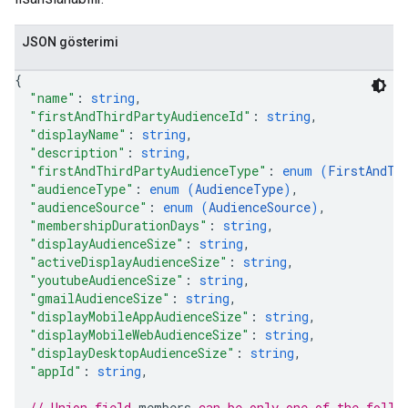
JSON gösterimi
{
"name"
: 
string
,
"firstAndThirdPartyAudienceId"
: 
string
,
"displayName"
: 
string
,
"description"
: 
string
,
"firstAndThirdPartyAudienceType"
: 
enum (
FirstAndTh
"audienceType"
: 
enum (
AudienceType
)
,
"audienceSource"
: 
enum (
AudienceSource
)
,
"membershipDurationDays"
: 
string
,
"displayAudienceSize"
: 
string
,
"activeDisplayAudienceSize"
: 
string
,
"youtubeAudienceSize"
: 
string
,
"gmailAudienceSize"
: 
string
,
"displayMobileAppAudienceSize"
: 
string
,
"displayMobileWebAudienceSize"
: 
string
,
"displayDesktopAudienceSize"
: 
string
,
"appId"
: 
string
,
// Union field 
members
 can be only one of the follo