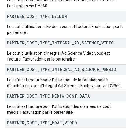
Le coût est facturé pour l'utilisation de DoubleVerify Pre-Bid.
Facturation via DV360.
PARTNER
_
COST
_
TYPE
_
EVIDON
Le coût d'utilisation d'Evidon vous est facturé. Facturation par le
partenaire.
PARTNER
_
COST
_
TYPE
_
INTEGRAL
_
AD
_
SCIENCE
_
VIDEO
Le coût d'utilisation d'Integral Ad Science Video vous est
facturé. Facturation par le partenaire.
PARTNER
_
COST
_
TYPE
_
INTEGRAL
_
AD
_
SCIENCE
_
PREBID
Le coût est facturé pour l'utilisation de la fonctionnalité
d'enchères avant d'Integral Ad Science. Facturation via DV360.
PARTNER
_
COST
_
TYPE
_
MEDIA
_
COST
_
DATA
Le coût est facturé pour l'utilisation des données de coût
média. Facturation par le partenaire.
PARTNER
_
COST
_
TYPE
_
MOAT
_
VIDEO