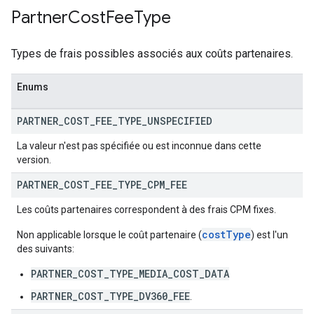
Partner
Cost
Fee
Type
Types de frais possibles associés aux coûts partenaires.
Enums
PARTNER
_
COST
_
FEE
_
TYPE
_
UNSPECIFIED
La valeur n'est pas spécifiée ou est inconnue dans cette
version.
PARTNER
_
COST
_
FEE
_
TYPE
_
CPM
_
FEE
Les coûts partenaires correspondent à des frais CPM fixes.
costType
Non applicable lorsque le coût partenaire (
) est l'un
des suivants:
PARTNER_COST_TYPE_MEDIA_COST_DATA
PARTNER_COST_TYPE_DV360_FEE
.