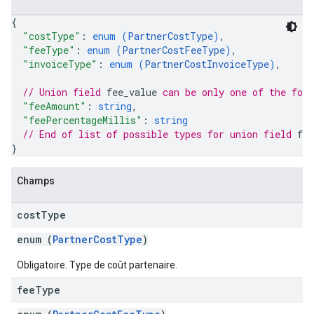
{
"costType"
: 
enum (
PartnerCostType
)
,
"feeType"
: 
enum (
PartnerCostFeeType
)
,
"invoiceType"
: 
enum (
PartnerCostInvoiceType
)
,
// Union field 
fee_value
 can be only one of the fol
"feeAmount"
: 
string
,
"feePercentageMillis"
: 
string
// End of list of possible types for union field 
fee
}
Champs
cost
Type
enum (
PartnerCostType
)
Obligatoire. Type de coût partenaire.
fee
Type