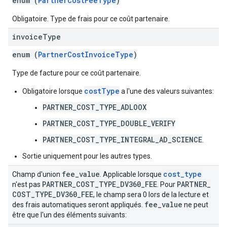
enum (
PartnerCostFeeType
)
Obligatoire. Type de frais pour ce coût partenaire.
invoice
Type
enum (
PartnerCostInvoiceType
)
Type de facture pour ce coût partenaire.
costType
Obligatoire lorsque
a l'une des valeurs suivantes:
PARTNER_COST_TYPE_ADLOOX
PARTNER_COST_TYPE_DOUBLE_VERIFY
PARTNER_COST_TYPE_INTEGRAL_AD_SCIENCE
.
Sortie uniquement pour les autres types.
fee
_
value
cost
_
type
Champ d'union
. Applicable lorsque
PARTNER
_
COST
_
TYPE
_
DV360
_
FEE
PARTNER
_
n'est pas
. Pour
COST
_
TYPE
_
DV360
_
FEE
, le champ sera 0 lors de la lecture et
fee
_
value
des frais automatiques seront appliqués.
ne peut
être que l'un des éléments suivants: