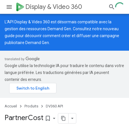
Display & Video 360
L'API Display & Video 360 est désormais compatible avec la
gestion des ressources Demand Gen. Consultez notre
nouveau
guide
pour découvrir comment créer et diffuser une campagne
publicitaire Demand Gen.
Google utilise la technologie IA pour traduire le contenu dans votre
langue préférée. Les traductions générées par IA peuvent
contenir des erreurs.
Accueil
Produits
DV360 API
Partner
Cost
bookmark_border