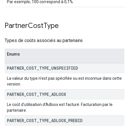
Par exemple, 100 correspond à 0,1%.
Partner
Cost
Type
Types de coûts associés au partenaire.
Enums
PARTNER
_
COST
_
TYPE
_
UNSPECIFIED
La valeur du type n'est pas spécifiée ou est inconnue dans cette
version.
PARTNER
_
COST
_
TYPE
_
ADLOOX
Le coût d'utilisation d'Adloox est facturé. Facturation par le
partenaire.
PARTNER
_
COST
_
TYPE
_
ADLOOX
_
PREBID