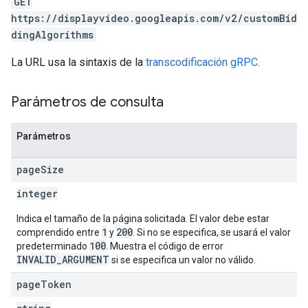
GET
https://displayvideo.googleapis.com/v2/customBid
dingAlgorithms
La URL usa la sintaxis de la
transcodificación gRPC
.
Parámetros de consulta
Parámetros
page
Size
integer
Indica el tamaño de la página solicitada. El valor debe estar
1
200
comprendido entre
y
. Si no se especifica, se usará el valor
100
predeterminado
. Muestra el código de error
INVALID_ARGUMENT
si se especifica un valor no válido.
page
Token