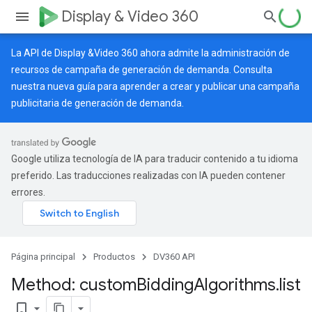
Display & Video 360
La API de Display &Video 360 ahora admite la administración de
recursos de campaña de generación de demanda. Consulta
nuestra
nueva guía
para aprender a crear y publicar una campaña
publicitaria de generación de demanda.
Google utiliza tecnología de IA para traducir contenido a tu idioma
preferido. Las traducciones realizadas con IA pueden contener
errores.
Página principal
Productos
DV360 API
Method: custom
Bidding
Algorithms
.
list
bookmark_border