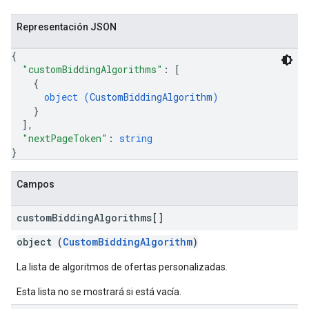
Representación JSON
{
"customBiddingAlgorithms"
: 
[
{
object (
CustomBiddingAlgorithm
)
}
]
,
"nextPageToken"
: 
string
}
Campos
custom
Bidding
Algorithms[]
object (
CustomBiddingAlgorithm
)
La lista de algoritmos de ofertas personalizadas.
Esta lista no se mostrará si está vacía.