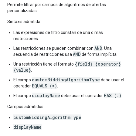
Permite filtrar por campos de algoritmos de ofertas
personalizadas.
Sintaxis admitida:
Las expresiones de filtro constan de una o más
restricciones.
AND
Las restricciones se pueden combinar con
. Una
AND
secuencia de restricciones usa
de forma implícita.
{field} {operator}
Una restricción tiene el formato
{value}
.
customBiddingAlgorithmType
El campo
debe usar el
EQUALS (=)
operador
.
displayName
HAS (:)
El campo
debe usar el operador
.
Campos admitidos:
customBiddingAlgorithmType
displayName