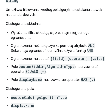
string
Umożliwia filtrowanie według pól algorytmu ustalania stawek
niestandardowych.
Obsługiwana składnia:
Wyrażenia filtra składają się z co najmniej jednego
ograniczenia.
AND
Ograniczenia można łączyć za pomocą atrybutu
.
AND
Sekwencja ograniczeń domyślnie używa funkcji
.
{field} {operator} {value}
Ograniczenie ma postać
.
customBiddingAlgorithmType
Pole
musi zawierać
EQUALS (=)
operator
.
displayName
HAS (:)
Pole
musi zawierać operator
.
Obsługiwane pola:
customBiddingAlgorithmType
displayName