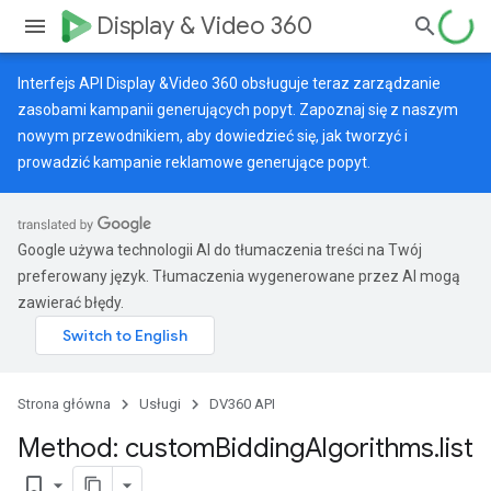
Display & Video 360
Interfejs API Display &Video 360 obsługuje teraz zarządzanie
zasobami kampanii generujących popyt. Zapoznaj się z naszym
nowym przewodnikiem
, aby dowiedzieć się, jak tworzyć i
prowadzić kampanie reklamowe generujące popyt.
Google używa technologii AI do tłumaczenia treści na Twój
preferowany język. Tłumaczenia wygenerowane przez AI mogą
zawierać błędy.
Strona główna
Usługi
DV360 API
Method: custom
Bidding
Algorithms
.
list
bookmark_border