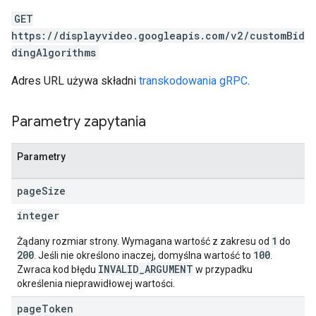
GET
https://displayvideo.googleapis.com/v2/customBid
dingAlgorithms
Adres URL używa składni
transkodowania gRPC
.
Parametry zapytania
Parametry
page
Size
integer
1
Żądany rozmiar strony. Wymagana wartość z zakresu od
do
200
100
. Jeśli nie określono inaczej, domyślna wartość to
.
INVALID_ARGUMENT
Zwraca kod błędu
w przypadku
określenia nieprawidłowej wartości.
page
Token