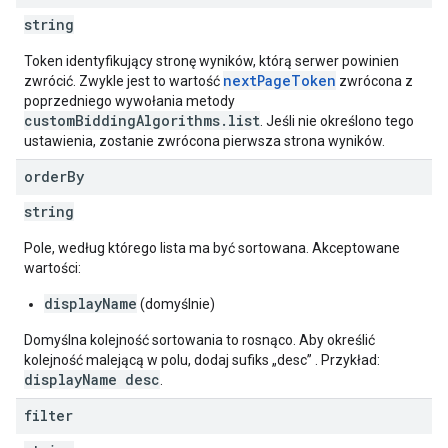
string
Token identyfikujący stronę wyników, którą serwer powinien
nextPageToken
zwrócić. Zwykle jest to wartość
zwrócona z
poprzedniego wywołania metody
customBiddingAlgorithms.list
. Jeśli nie określono tego
ustawienia, zostanie zwrócona pierwsza strona wyników.
order
By
string
Pole, według którego lista ma być sortowana. Akceptowane
wartości:
displayName
(domyślnie)
Domyślna kolejność sortowania to rosnąco. Aby określić
kolejność malejącą w polu, dodaj sufiks „desc” . Przykład:
displayName desc
.
filter