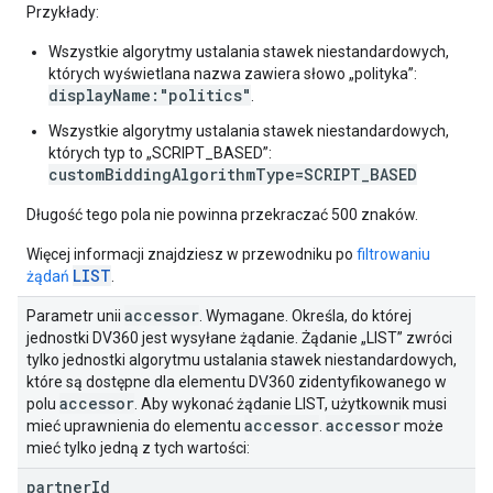
Przykłady:
Wszystkie algorytmy ustalania stawek niestandardowych,
których wyświetlana nazwa zawiera słowo „polityka”:
displayName:"politics"
.
Wszystkie algorytmy ustalania stawek niestandardowych,
których typ to „SCRIPT_BASED”:
customBiddingAlgorithmType=SCRIPT_BASED
Długość tego pola nie powinna przekraczać 500 znaków.
Więcej informacji znajdziesz w przewodniku po
filtrowaniu
LIST
żądań
.
accessor
Parametr unii
. Wymagane. Określa, do której
jednostki DV360 jest wysyłane żądanie. Żądanie „LIST” zwróci
tylko jednostki algorytmu ustalania stawek niestandardowych,
które są dostępne dla elementu DV360 zidentyfikowanego w
accessor
polu
. Aby wykonać żądanie LIST, użytkownik musi
accessor
accessor
mieć uprawnienia do elementu
.
może
mieć tylko jedną z tych wartości:
partner
Id