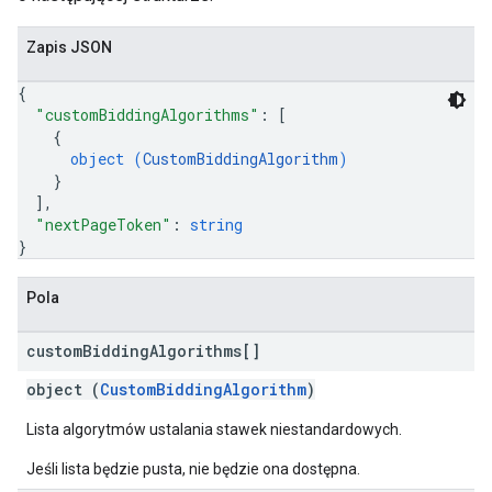
Zapis JSON
{
"customBiddingAlgorithms"
: 
[
{
object (
CustomBiddingAlgorithm
)
}
]
,
"nextPageToken"
: 
string
}
Pola
custom
Bidding
Algorithms[]
object (
CustomBiddingAlgorithm
)
Lista algorytmów ustalania stawek niestandardowych.
Jeśli lista będzie pusta, nie będzie ona dostępna.