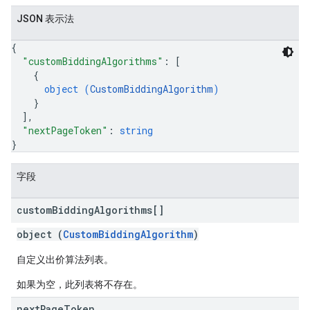
JSON 表示法
{
"customBiddingAlgorithms"
: 
[
{
object (
CustomBiddingAlgorithm
)
}
]
,
"nextPageToken"
: 
string
}
字段
custom
Bidding
Algorithms[]
object (
CustomBiddingAlgorithm
)
自定义出价算法列表。
如果为空，此列表将不存在。
next
Page
Token