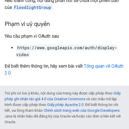
Nếu thành công, nội dung phản hồi sẽ chứa một phiên bản
của
FloodlightGroup
.
Phạm vi uỷ quyền
Yêu cầu phạm vi OAuth sau:
https://www.googleapis.com/auth/display-
video
Để biết thêm thông tin, hãy xem bài viết
Tổng quan về OAuth
2.0
.
Trừ phi có lưu ý khác, nội dung của trang này được cấp phép theo
Giấy
phép ghi nhận tác giả 4.0 của Creative Commons
và các mẫu mã lập
trình được cấp phép theo
Giấy phép Apache 2.0
. Để biết thông tin chi
tiết, vui lòng tham khảo
Chính sách trang web của Google Developers
.
Java là nhãn hiệu đã đăng ký của Oracle và/hoặc các đơn vị liên kết với
Oracle.