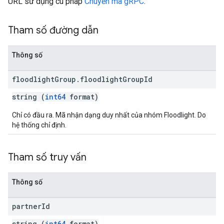
URL sử dụng cú pháp
Chuyển mã gRPC
.
Tham số đường dẫn
Thông số
floodlight
Group
.
floodlight
Group
Id
string (
int64
format)
Chỉ có đầu ra. Mã nhận dạng duy nhất của nhóm Floodlight. Do
hệ thống chỉ định.
Tham số truy vấn
Thông số
partner
Id
string (
int64
format)