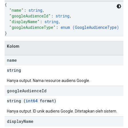
{
"name"
: 
string
,
"googleAudienceId"
: 
string
,
"displayName"
: 
string
,
"googleAudienceType"
: 
enum (
GoogleAudienceType
)
}
Kolom
name
string
Hanya output. Nama resource audiens Google.
google
Audience
Id
string (
int64
format)
Hanya output. ID unik audiens Google. Ditetapkan oleh sistem.
display
Name