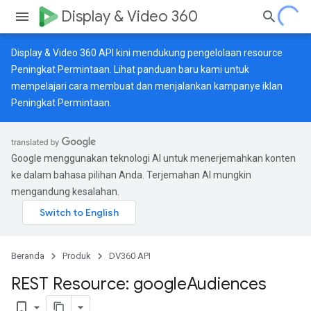
Display & Video 360
Display & Video 360 API kini mendukung pengelolaan resource
Peningkat Permintaan. Lihat
panduan baru
kami untuk
mempelajari cara membuat dan menjalankan kampanye iklan
Peningkat Permintaan.
Google menggunakan teknologi AI untuk menerjemahkan konten
ke dalam bahasa pilihan Anda. Terjemahan AI mungkin
mengandung kesalahan.
Beranda
Produk
DV360 API
REST Resource: google
Audiences
bookmark_border