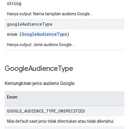
string
Hanya output. Nama tampilan audiens Google. .
google
Audience
Type
enum (
GoogleAudienceType
)
Hanya output. Jenis audiens Google. .
Google
Audience
Type
Kemungkinan jenis audiens Google.
Enum
GOOGLE
_
AUDIENCE
_
TYPE
_
UNSPECIFIED
Nilai default saat jenis tidak ditentukan atau tidak diketahui.