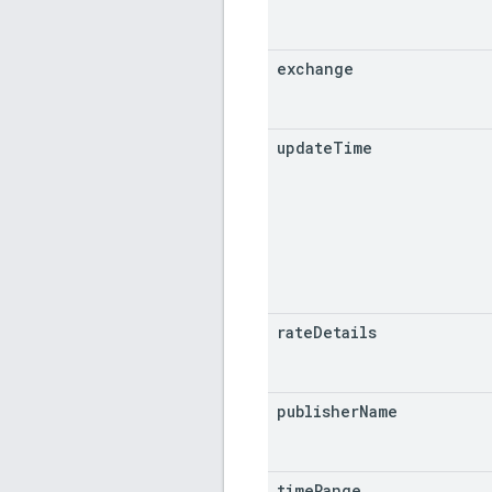
exchange
update
Time
rate
Details
publisher
Name
time
Range