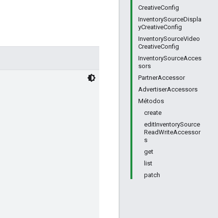
CreativeConfig
InventorySourceDispla
yCreativeConfig
InventorySourceVideo
CreativeConfig
InventorySourceAcces
sors
PartnerAccessor
AdvertiserAccessors
Métodos
create
editInventorySource
ReadWriteAccessor
s
get
list
patch