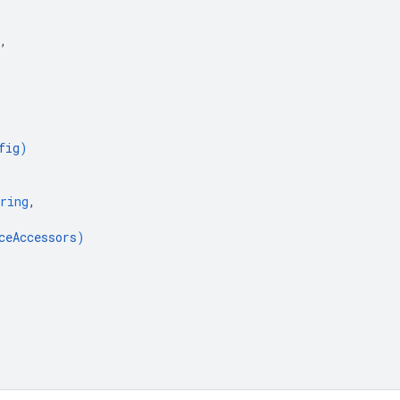
,
fig
)
ring
,
ceAccessors
)