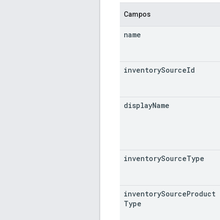
Campos
name
inventory
Source
Id
display
Name
inventory
Source
Type
inventory
Source
Product
Type