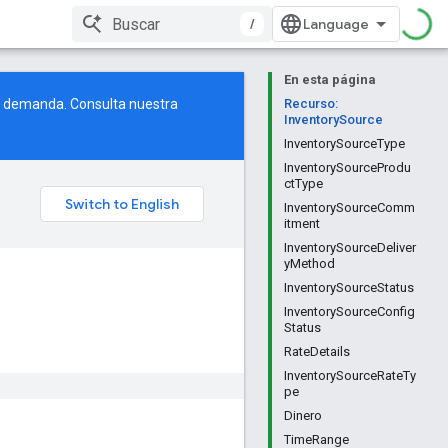
/
En esta página
e demanda. Consulta nuestra
Recurso:
InventorySource
InventorySourceType
InventorySourceProdu
ctType
InventorySourceComm
itment
InventorySourceDeliver
yMethod
InventorySourceStatus
InventorySourceConfig
Status
RateDetails
InventorySourceRateTy
pe
Dinero
TimeRange