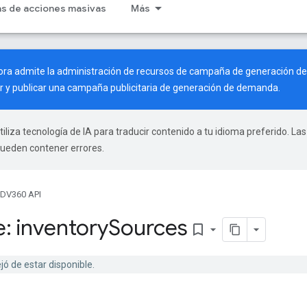
as de acciones masivas
Más
hora admite la administración de recursos de campaña de generación d
r y publicar una campaña publicitaria de generación de demanda.
tiliza tecnología de IA para traducir contenido a tu idioma preferido. Las
pueden contener errores.
DV360 API
: inventory
Sources
bookmark_border
jó de estar disponible.