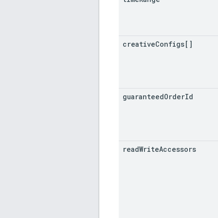
creative
Configs[]
guaranteed
Order
Id
read
Write
Accessors