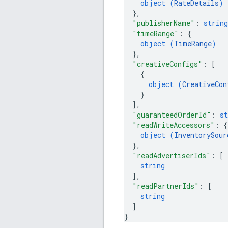
object (
RateDetails
)
}
,
"publisherName"
: 
string
"timeRange"
: 
{
object (
TimeRange
)
}
,
"creativeConfigs"
: 
[
{
object (
CreativeCon
}
]
,
"guaranteedOrderId"
: 
st
"readWriteAccessors"
: 
{
object (
InventorySour
}
,
"readAdvertiserIds"
: 
[
string
]
,
"readPartnerIds"
: 
[
string
]
}