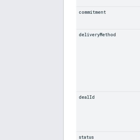
commitment
delivery
Method
deal
Id
status