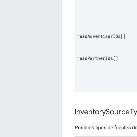
read
Advertiser
Ids[]
read
Partner
Ids[]
Inventory
Source
T
Posibles tipos de fuentes de 