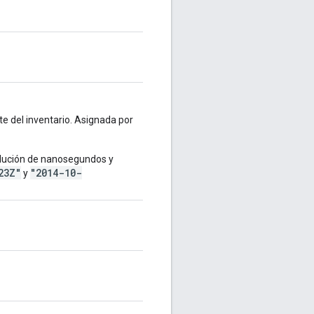
te del inventario. Asignada por
lución de nanosegundos y
23Z"
"2014-10-
y