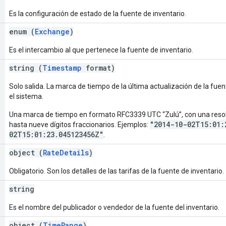
Es la configuración de estado de la fuente de inventario.
enum (
Exchange
)
Es el intercambio al que pertenece la fuente de inventario.
string (
Timestamp
format)
Solo salida. La marca de tiempo de la última actualización de la fuen
el sistema.
Una marca de tiempo en formato RFC3339 UTC “Zulú”, con una reso
"2014-10-02T15:01:
hasta nueve dígitos fraccionarios. Ejemplos:
02T15:01:23.045123456Z"
.
object (
RateDetails
)
Obligatorio. Son los detalles de las tarifas de la fuente de inventario.
string
Es el nombre del publicador o vendedor de la fuente del inventario.
object (
TimeRange
)