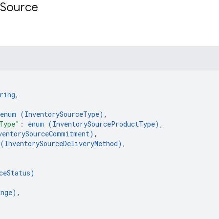
Source
ring
,
enum (
InventorySourceType
)
,
Type"
: 
enum (
InventorySourceProductType
)
,
ventorySourceCommitment
)
,
 (
InventorySourceDeliveryMethod
)
,
ceStatus
)
ange
)
,