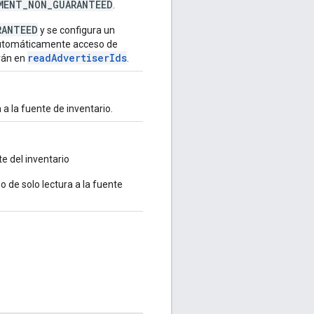
MENT_NON_GUARANTEED
.
RANTEED
y se configura un
 automáticamente acceso de
readAdvertiserIds
irán en
.
 a la fuente de inventario.
te del inventario
 de solo lectura a la fuente