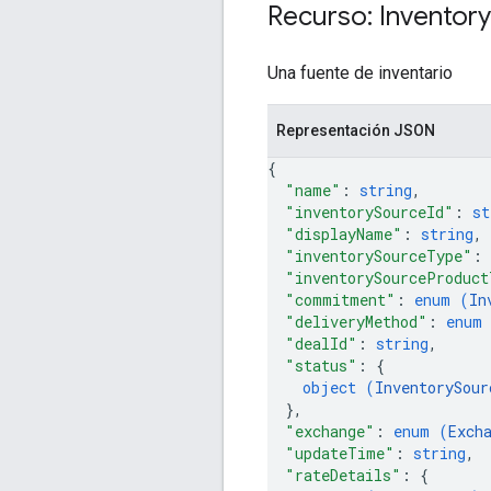
Recurso: Inventory
Una fuente de inventario
Representación JSON
{
"name"
: 
string
,
"inventorySourceId"
: 
st
"displayName"
: 
string
,
"inventorySourceType"
: 
"inventorySourceProduct
"commitment"
: 
enum (
In
"deliveryMethod"
: 
enum
"dealId"
: 
string
,
"status"
: 
{
object (
InventorySour
}
,
"exchange"
: 
enum (
Exch
"updateTime"
: 
string
,
"rateDetails"
: 
{