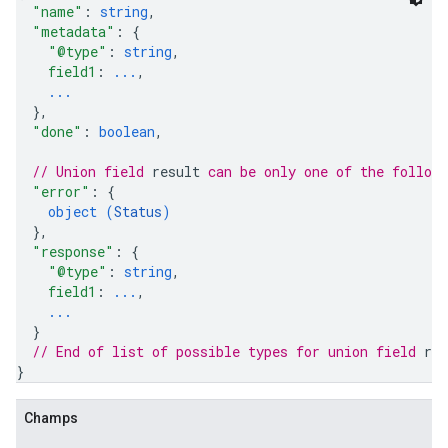
"name"
: 
string
,
"metadata"
: 
{
"@type"
: 
string
,
field1
: 
...
,
...
}
,
"done"
: 
boolean
,
// Union field 
result
 can be only one of the follow
"error"
: 
{
object (
Status
)
}
,
"response"
: 
{
"@type"
: 
string
,
field1
: 
...
,
...
}
// End of list of possible types for union field 
res
}
Champs