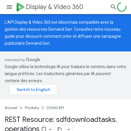
Display & Video 360
L'API Display & Video 360 est désormais compatible avec la
gestion des ressources Demand Gen. Consultez notre
nouveau
guide
pour découvrir comment créer et diffuser une campagne
publicitaire Demand Gen.
Google utilise la technologie IA pour traduire le contenu dans votre
langue préférée. Les traductions générées par IA peuvent
contenir des erreurs.
Accueil
Produits
DV360 API
REST Resource: sdfdownloadtasks
.
operations
bookmark_border