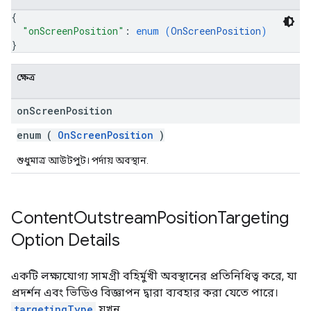
{
"onScreenPosition"
: 
enum (
OnScreenPosition
)
}
ক্ষেত্র
on
Screen
Position
enum (
OnScreenPosition
)
শুধুমাত্র আউটপুট। পর্দায় অবস্থান.
Content
Outstream
Position
Targeting
Option Details
একটি লক্ষ্যযোগ্য সামগ্রী বহির্মুখী অবস্থানের প্রতিনিধিত্ব করে, যা
প্রদর্শন এবং ভিডিও বিজ্ঞাপন দ্বারা ব্যবহার করা যেতে পারে।
targetingType
যখন