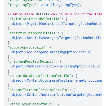
"targetingType"
: 
enum (
TargetingType
)
,
// Union field 
details
 can be only one of the follo
"digitalContentLabelDetails"
: 
{
object (
DigitalContentLabelTargetingOptionDetails
}
,
"sensitiveCategoryDetails"
: 
{
object (
SensitiveCategoryTargetingOptionDetails
)
}
,
"appCategoryDetails"
: 
{
object (
AppCategoryTargetingOptionDetails
)
}
,
"onScreenPositionDetails"
: 
{
object (
OnScreenPositionTargetingOptionDetails
)
}
,
"contentOutstreamPositionDetails"
: 
{
object (
ContentOutstreamPositionTargetingOptionDe
}
,
"contentInstreamPositionDetails"
: 
{
object (
ContentInstreamPositionTargetingOptionDet
}
,
"videoPlayerSizeDetails"
: 
{