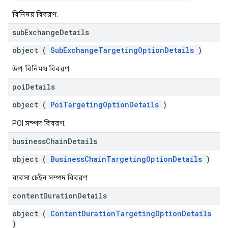
বিনিময় বিবরণ.
sub
Exchange
Details
object (
SubExchangeTargetingOptionDetails
)
উপ-বিনিময় বিবরণ.
poi
Details
object (
PoiTargetingOptionDetails
)
POI সম্পদ বিবরণ.
business
Chain
Details
object (
BusinessChainTargetingOptionDetails
)
ব্যবসা চেইন সম্পদ বিবরণ.
content
Duration
Details
object (
ContentDurationTargetingOptionDetails
)