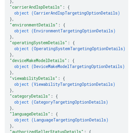
}
,
"carrierAndIspDetails"
: 
{
object (
CarrierAndIspTargetingOptionDetails
)
}
,
"environmentDetails"
: 
{
object (
EnvironmentTargetingOptionDetails
)
}
,
"operatingSystemDetails"
: 
{
object (
OperatingSystemTargetingOptionDetails
)
}
,
"deviceMakeModelDetails"
: 
{
object (
DeviceMakeModelTargetingOptionDetails
)
}
,
"viewabilityDetails"
: 
{
object (
ViewabilityTargetingOptionDetails
)
}
,
"categoryDetails"
: 
{
object (
CategoryTargetingOptionDetails
)
}
,
"languageDetails"
: 
{
object (
LanguageTargetingOptionDetails
)
}
,
"authorizedSellerStatusDetails"
: 
{