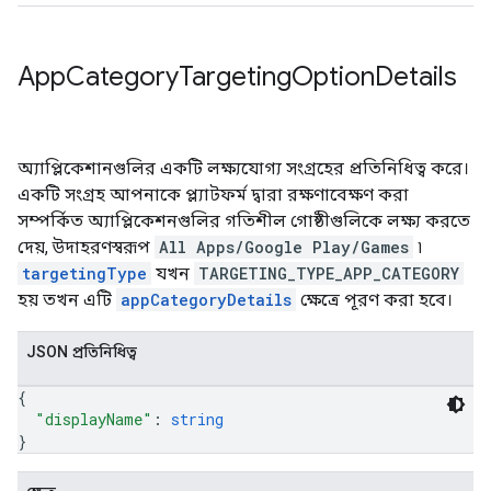
App
Category
Targeting
Option
Details
অ্যাপ্লিকেশানগুলির একটি লক্ষ্যযোগ্য সংগ্রহের প্রতিনিধিত্ব করে।
একটি সংগ্রহ আপনাকে প্ল্যাটফর্ম দ্বারা রক্ষণাবেক্ষণ করা
সম্পর্কিত অ্যাপ্লিকেশনগুলির গতিশীল গোষ্ঠীগুলিকে লক্ষ্য করতে
দেয়, উদাহরণস্বরূপ
All Apps/Google Play/Games
৷
targetingType
যখন
TARGETING_TYPE_APP_CATEGORY
হয় তখন এটি
appCategoryDetails
ক্ষেত্রে পূরণ করা হবে।
JSON প্রতিনিধিত্ব
{
"displayName"
: 
string
}