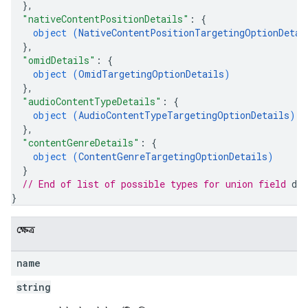
}
,
"nativeContentPositionDetails"
: 
{
object (
NativeContentPositionTargetingOptionDetai
}
,
"omidDetails"
: 
{
object (
OmidTargetingOptionDetails
)
}
,
"audioContentTypeDetails"
: 
{
object (
AudioContentTypeTargetingOptionDetails
)
}
,
"contentGenreDetails"
: 
{
object (
ContentGenreTargetingOptionDetails
)
}
// End of list of possible types for union field 
det
}
ক্ষেত্র
name
string