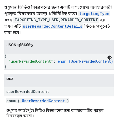
শুধুমাত্র ভিডিও বিজ্ঞাপনের জন্য একটি লক্ষ্যযোগ্য ব্যবহারকারী
পুরস্কৃত বিষয়বস্তুর অবস্থা প্রতিনিধিত্ব করে।
targetingType
যখন
TARGETING_TYPE_USER_REWARDED_CONTENT
হয়
তখন এটি
userRewardedContentDetails
ফিল্ডে পপুলেট
করা হবে।
JSON প্রতিনিধিত্ব
{
"userRewardedContent"
: 
enum (
UserRewardedContent
)
}
ক্ষেত্র
user
Rewarded
Content
enum (
UserRewardedContent
)
শুধুমাত্র আউটপুট। ভিডিও বিজ্ঞাপনের জন্য ব্যবহারকারীর পুরস্কৃত
বিষয়বস্তুর অবস্থা।