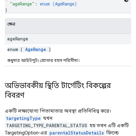
"ageRange"
: 
enum (
AgeRange
)
}
ক্ষেত্র
age
Range
enum (
AgeRange
)
শুধুমাত্র আউটপুট। শ্রোতার বয়স পরিসীমা।
অভিভাবকীয় স্থিতি টার্গেটিং বিকল্পের
বিবরণ
একটি লক্ষ্যযোগ্য পিতামাতার অবস্থা প্রতিনিধিত্ব করে।
targetingType
যখন
TARGETING_TYPE_PARENTAL_STATUS
হয় তখন এটি একটি
TargetingOption-এর
parentalStatusDetails
ফিল্ডে