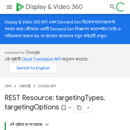
Display & Video 360
Display & Video 360 API এখন Demand Gen রিসোর্স ম্যানেজমেন্ট
সমর্থন করে। কীভাবে একটি Demand Gen বিজ্ঞাপন ক্যাম্পেইন তৈরি ও
পরিচালনা করতে হয়, তা জানতে আমাদের
নতুন গাইডটি
দেখুন।
এই পৃষ্ঠাটি
Cloud Translation API
অনুবাদ করেছে।
হোম
প্রোডাক্ট
DV360 API
REST Resource: targeting
Types
.
targeting
Options
bookmark_border
এই পৃষ্ঠায় যা যা আছে