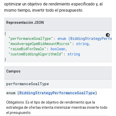
optimizar un objetivo de rendimiento especificado y, al
mismo tiempo, invertir todo el presupuesto.
Representación JSON
{
"performanceGoalType"
: 
enum (
BiddingStrategyPerfor
"maxAverageCpmBidAmountMicros"
: 
string
,
"raiseBidForDeals"
: 
boolean
,
"customBiddingAlgorithmId"
: 
string
}
Campos
performance
Goal
Type
enum (
BiddingStrategyPerformanceGoalType
)
Obligatorio. Es el tipo de objetivo de rendimiento que la
estrategia de ofertas intenta minimizar mientras invierte todo
el presupuesto.