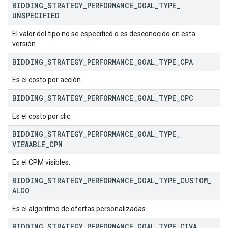
BIDDING
_
STRATEGY
_
PERFORMANCE
_
GOAL
_
TYPE
_
UNSPECIFIED
El valor del tipo no se especificó o es desconocido en esta
versión.
BIDDING
_
STRATEGY
_
PERFORMANCE
_
GOAL
_
TYPE
_
CPA
Es el costo por acción.
BIDDING
_
STRATEGY
_
PERFORMANCE
_
GOAL
_
TYPE
_
CPC
Es el costo por clic.
BIDDING
_
STRATEGY
_
PERFORMANCE
_
GOAL
_
TYPE
_
VIEWABLE
_
CPM
Es el CPM visibles.
BIDDING
_
STRATEGY
_
PERFORMANCE
_
GOAL
_
TYPE
_
CUSTOM
_
ALGO
Es el algoritmo de ofertas personalizadas.
BIDDING
_
STRATEGY
_
PERFORMANCE
_
GOAL
_
TYPE
_
CIVA