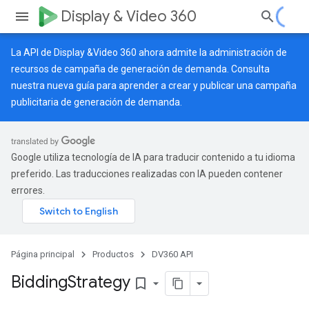
Display & Video 360
La API de Display &Video 360 ahora admite la administración de
recursos de campaña de generación de demanda. Consulta
nuestra
nueva guía
para aprender a crear y publicar una campaña
publicitaria de generación de demanda.
Google utiliza tecnología de IA para traducir contenido a tu idioma
preferido. Las traducciones realizadas con IA pueden contener
errores.
Página principal
Productos
DV360 API
Bidding
Strategy
bookmark_border