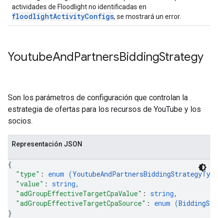
actividades de Floodlight no identificadas en
floodlightActivityConfigs
, se mostrará un error.
Youtube
And
Partners
Bidding
Strategy
Son los parámetros de configuración que controlan la
estrategia de ofertas para los recursos de YouTube y los
socios.
Representación JSON
{
"type"
: 
enum (
YoutubeAndPartnersBiddingStrategyType
"value"
: 
string
,
"adGroupEffectiveTargetCpaValue"
: 
string
,
"adGroupEffectiveTargetCpaSource"
: 
enum (
BiddingSou
}