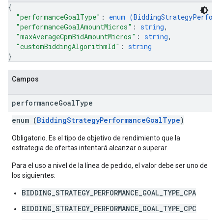
{
"performanceGoalType"
: 
enum (
BiddingStrategyPerfor
"performanceGoalAmountMicros"
: 
string
,
"maxAverageCpmBidAmountMicros"
: 
string
,
"customBiddingAlgorithmId"
: 
string
}
Campos
performance
Goal
Type
enum (
BiddingStrategyPerformanceGoalType
)
Obligatorio. Es el tipo de objetivo de rendimiento que la
estrategia de ofertas intentará alcanzar o superar.
Para el uso a nivel de la línea de pedido, el valor debe ser uno de
los siguientes:
BIDDING_STRATEGY_PERFORMANCE_GOAL_TYPE_CPA
BIDDING_STRATEGY_PERFORMANCE_GOAL_TYPE_CPC