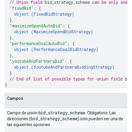
// Union field 
bid_strategy_scheme
 can be only one 
"fixedBid"
: 
{
object (
FixedBidStrategy
)
}
,
"maximizeSpendAutoBid"
: 
{
object (
MaximizeSpendBidStrategy
)
}
,
"performanceGoalAutoBid"
: 
{
object (
PerformanceGoalBidStrategy
)
}
,
"youtubeAndPartnersBid"
: 
{
object (
YoutubeAndPartnersBiddingStrategy
)
}
// End of list of possible types for union field 
bi
}
Campos
bid
_
strategy
_
scheme
Campo de unión
. Obligatorio. Las
bid
_
strategy
_
scheme
direcciones (
) solo pueden ser una de
las siguientes opciones: