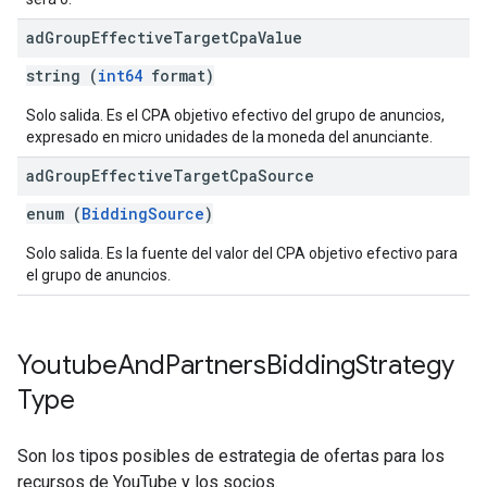
ad
Group
Effective
Target
Cpa
Value
string (
int64
format)
Solo salida. Es el CPA objetivo efectivo del grupo de anuncios,
expresado en micro unidades de la moneda del anunciante.
ad
Group
Effective
Target
Cpa
Source
enum (
BiddingSource
)
Solo salida. Es la fuente del valor del CPA objetivo efectivo para
el grupo de anuncios.
Youtube
And
Partners
Bidding
Strategy
Type
Son los tipos posibles de estrategia de ofertas para los
recursos de YouTube y los socios.