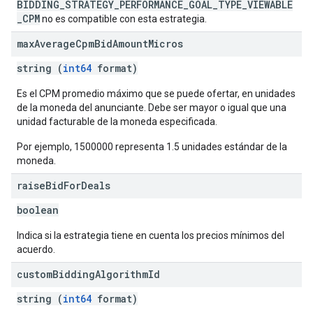
BIDDING_STRATEGY_PERFORMANCE_GOAL_TYPE_VIEWABLE
_CPM
no es compatible con esta estrategia.
max
Average
Cpm
Bid
Amount
Micros
string (
int64
format)
Es el CPM promedio máximo que se puede ofertar, en unidades
de la moneda del anunciante. Debe ser mayor o igual que una
unidad facturable de la moneda especificada.
Por ejemplo, 1500000 representa 1.5 unidades estándar de la
moneda.
raise
Bid
For
Deals
boolean
Indica si la estrategia tiene en cuenta los precios mínimos del
acuerdo.
custom
Bidding
Algorithm
Id
string (
int64
format)