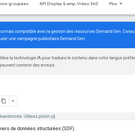
tions groupées
API Display & amp; Video 360
Plus
ésormais compatible avec la gestion des ressources Demand Gen. Consu
fuser une campagne publicitaire Demand Gen.
tilise la technologie IA pour traduire le contenu dans votre langue préfé
peuvent contenir des erreurs.
abandonnée. Utilisez plutôt
v4
.
hiers de données structurées (SDF).