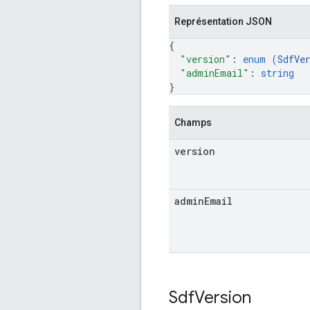
Représentation JSON
{
"version"
: 
enum (
SdfVe
"adminEmail"
: 
string
}
Champs
version
admin
Email
Sdf
Version