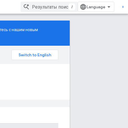
/
ьтесь с нашим
новым