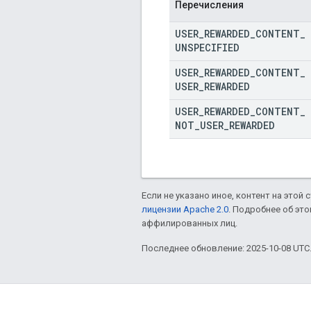
Перечисления
USER
_
REWARDED
_
CONTENT
_
UNSPECIFIED
USER
_
REWARDED
_
CONTENT
_
USER
_
REWARDED
USER
_
REWARDED
_
CONTENT
_
NOT
_
USER
_
REWARDED
Если не указано иное, контент на этой
лицензии Apache 2.0
. Подробнее об эт
аффилированных лиц.
Последнее обновление: 2025-10-08 UTC