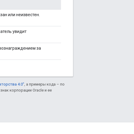
зан или неизвестен.
ватель увидит
 вознаграждением за
вторства 4.0"
, а примеры кода – по
знак корпорации Oracle и ее