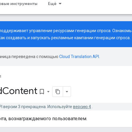
совые инструменты
Ещё
рь поддерживает управление ресурсами генерации спроса. Ознаком
 как создавать и запускать рекламные кампании генерации спроса.
аница переведена с помощью
Cloud Translation API
.
I
d
Content
bookmark_border
PI версии 3 прекращена. Используйте
версию 4
.
та, вознаграждаемого пользователем.