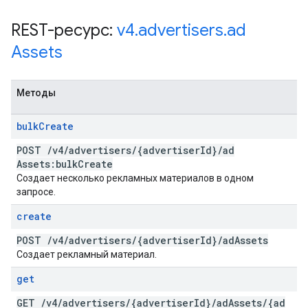
REST-ресурс:
v4
.
advertisers
.
ad
Assets
Методы
bulk
Create
POST
/
v4
/
advertisers
/
{advertiser
Id}
/
ad
Assets:bulk
Create
Создает несколько рекламных материалов в одном
запросе.
create
POST
/
v4
/
advertisers
/
{advertiser
Id}
/
ad
Assets
Создает рекламный материал.
get
GET
/
v4
/
advertisers
/
{advertiser
Id}
/
ad
Assets
/
{ad