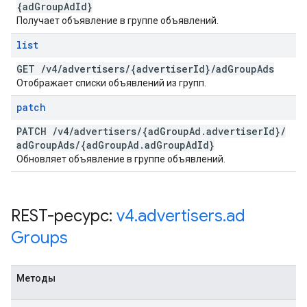
{ad
Group
Ad
Id}
Получает объявление в группе объявлений.
list
GET
/
v4
/
advertisers
/
{advertiser
Id}
/
ad
Group
Ads
Отображает списки объявлений из групп.
patch
PATCH
/
v4
/
advertisers
/
{ad
Group
Ad
.
advertiser
Id}
/
ad
Group
Ads
/
{ad
Group
Ad
.
ad
Group
Ad
Id}
Обновляет объявление в группе объявлений.
REST-ресурс:
v4
.
advertisers
.
ad
Groups
Методы