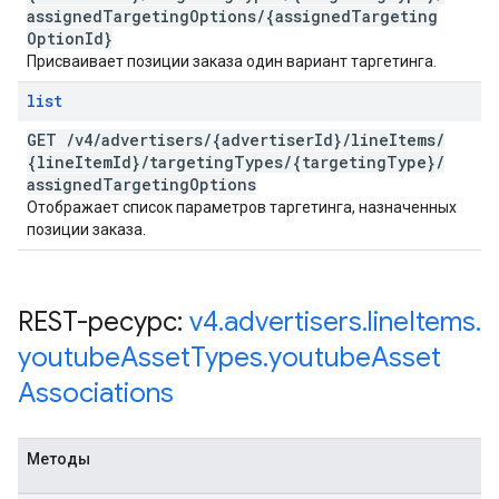
assigned
Targeting
Options
/
{assigned
Targeting
Option
Id}
Присваивает позиции заказа один вариант таргетинга.
list
GET
/
v4
/
advertisers
/
{advertiser
Id}
/
line
Items
/
{line
Item
Id}
/
targeting
Types
/
{targeting
Type}
/
assigned
Targeting
Options
Отображает список параметров таргетинга, назначенных
позиции заказа.
REST-ресурс:
v4
.
advertisers
.
line
Items
.
youtube
Asset
Types
.
youtube
Asset
Associations
Методы