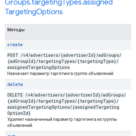
Groups
.
targeting
Types
.
assigned
Targeting
Options
Методы
create
POST
/
v4
/
advertisers
/
{advertiser
Id}
/
ad
Groups
/
{ad
Group
Id}
/
targeting
Types
/
{targeting
Type}
/
assigned
Targeting
Options
Назначает параметр таргетинга группе объявлений.
delete
DELETE
/
v4
/
advertisers
/
{advertiser
Id}
/
ad
Groups
/
{ad
Group
Id}
/
targeting
Types
/
{targeting
Type}
/
assigned
Targeting
Options
/
{assigned
Targeting
Option
Id}
Удаляет назначенный параметр таргетинга из группы
объявлений.