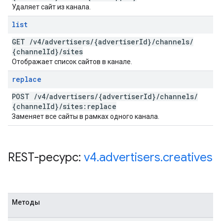
Удаляет сайт из канала.
list
GET
/
v4
/
advertisers
/
{advertiser
Id}
/
channels
/
{channel
Id}
/
sites
Отображает список сайтов в канале.
replace
POST
/
v4
/
advertisers
/
{advertiser
Id}
/
channels
/
{channel
Id}
/
sites:replace
Заменяет все сайты в рамках одного канала.
REST-ресурс:
v4
.
advertisers
.
creatives
Методы