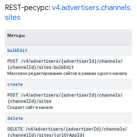
REST-ресурс:
v4
.
advertisers
.
channels
.
sites
Методы
bulk
Edit
POST
/
v4
/
advertisers
/
{advertiser
Id}
/
channels
/
{channel
Id}
/
sites:bulk
Edit
Массовое редактирование сайтов в рамках одного канала.
create
POST
/
v4
/
advertisers
/
{advertiser
Id}
/
channels
/
{channel
Id}
/
sites
Создает сайт в канале.
delete
DELETE
/
v4
/
advertisers
/
{advertiser
Id}
/
channels
/
{channel
Id}
/
sites
/
{url
Or
App
Id}