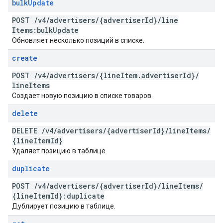
bulk
Update
POST
/
v4
/
advertisers
/
{advertiser
Id}
/
line
Items:bulk
Update
Обновляет несколько позиций в списке.
create
POST
/
v4
/
advertisers
/
{line
Item
.
advertiser
Id}
/
line
Items
Создает новую позицию в списке товаров.
delete
DELETE
/
v4
/
advertisers
/
{advertiser
Id}
/
line
Items
/
{line
Item
Id}
Удаляет позицию в таблице.
duplicate
POST
/
v4
/
advertisers
/
{advertiser
Id}
/
line
Items
/
{line
Item
Id}:duplicate
Дублирует позицию в таблице.