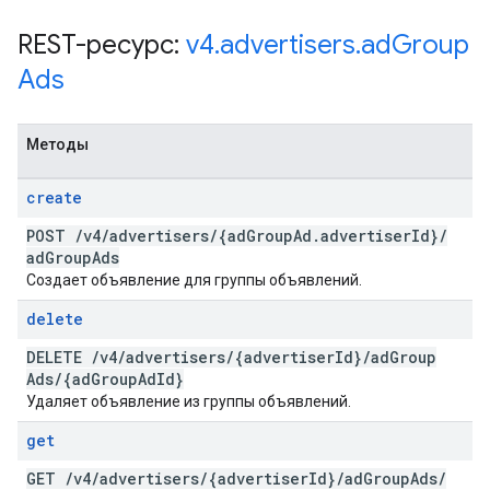
REST-ресурс:
v4
.
advertisers
.
ad
Group
Ads
Методы
create
POST
/
v4
/
advertisers
/
{ad
Group
Ad
.
advertiser
Id}
/
ad
Group
Ads
Создает объявление для группы объявлений.
delete
DELETE
/
v4
/
advertisers
/
{advertiser
Id}
/
ad
Group
Ads
/
{ad
Group
Ad
Id}
Удаляет объявление из группы объявлений.
get
GET
/
v4
/
advertisers
/
{advertiser
Id}
/
ad
Group
Ads
/