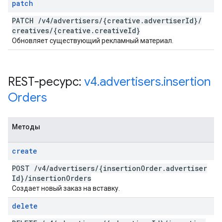
patch
PATCH
/
v4
/
advertisers
/
{creative
.
advertiser
Id}
/
creatives
/
{creative
.
creative
Id}
Обновляет существующий рекламный материал.
REST-ресурс:
v4
.
advertisers
.
insertion
Orders
Методы
create
POST
/
v4
/
advertisers
/
{insertion
Order
.
advertiser
Id}
/
insertion
Orders
Создает новый заказ на вставку.
delete