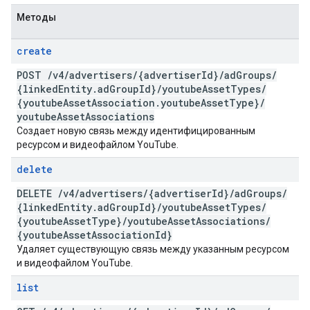
Методы
create
POST
/
v4
/
advertisers
/
{advertiser
Id}
/
ad
Groups
/
{linked
Entity
.
ad
Group
Id}
/
youtube
Asset
Types
/
{youtube
Asset
Association
.
youtube
Asset
Type}
/
youtube
Asset
Associations
Создает новую связь между идентифицированным
ресурсом и видеофайлом YouTube.
delete
DELETE
/
v4
/
advertisers
/
{advertiser
Id}
/
ad
Groups
/
{linked
Entity
.
ad
Group
Id}
/
youtube
Asset
Types
/
{youtube
Asset
Type}
/
youtube
Asset
Associations
/
{youtube
Asset
Association
Id}
Удаляет существующую связь между указанным ресурсом
и видеофайлом YouTube.
list