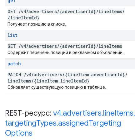
get
GET
/
v4
/
advertisers
/
{advertiser
Id}
/
line
Items
/
{line
Item
Id}
Получает позицию в списке.
list
GET
/
v4
/
advertisers
/
{advertiser
Id}
/
line
Items
Содержит перечень позиций в рекламном объявлении.
patch
PATCH
/
v4
/
advertisers
/
{line
Item
.
advertiser
Id}
/
line
Items
/
{line
Item
.
line
Item
Id}
Обновляет существующую позицию в таблице.
REST-ресурс:
v4
.
advertisers
.
line
Items
.
targeting
Types
.
assigned
Targeting
Options