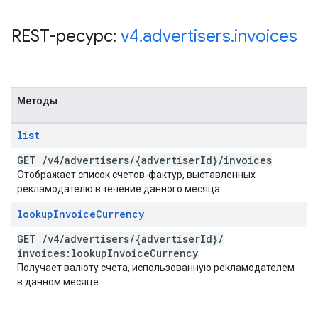
REST-ресурс:
v4
.
advertisers
.
invoices
Методы
list
GET
/
v4
/
advertisers
/
{advertiser
Id}
/
invoices
Отображает список счетов-фактур, выставленных
рекламодателю в течение данного месяца.
lookup
Invoice
Currency
GET
/
v4
/
advertisers
/
{advertiser
Id}
/
invoices:lookup
Invoice
Currency
Получает валюту счета, использованную рекламодателем
в данном месяце.