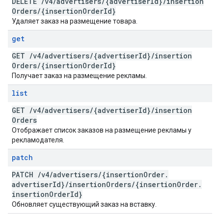
DELETE
/
v4
/
advertisers
/
{advertiser
Id}
/
insertion
Orders
/
{insertion
Order
Id}
Удаляет заказ на размещение товара.
get
GET
/
v4
/
advertisers
/
{advertiser
Id}
/
insertion
Orders
/
{insertion
Order
Id}
Получает заказ на размещение рекламы.
list
GET
/
v4
/
advertisers
/
{advertiser
Id}
/
insertion
Orders
Отображает список заказов на размещение рекламы у
рекламодателя.
patch
PATCH
/
v4
/
advertisers
/
{insertion
Order
.
advertiser
Id}
/
insertion
Orders
/
{insertion
Order
.
insertion
Order
Id}
Обновляет существующий заказ на вставку.