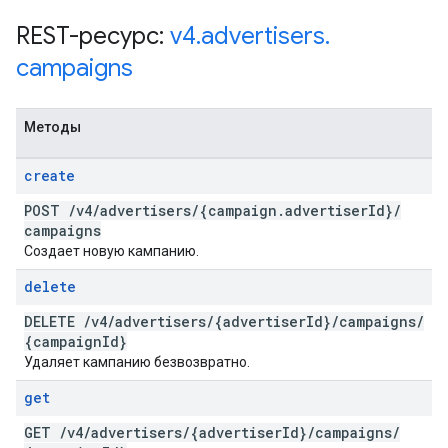
REST-ресурс:
v4
.
advertisers
.
campaigns
Методы
create
POST
/
v4
/
advertisers
/
{campaign
.
advertiser
Id}
/
campaigns
Создает новую кампанию.
delete
DELETE
/
v4
/
advertisers
/
{advertiser
Id}
/
campaigns
/
{campaign
Id}
Удаляет кампанию безвозвратно.
get
GET
/
v4
/
advertisers
/
{advertiser
Id}
/
campaigns
/