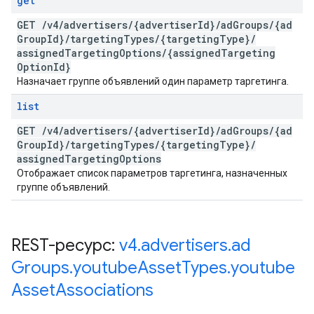
get
GET
/
v4
/
advertisers
/
{advertiser
Id}
/
ad
Groups
/
{ad
Group
Id}
/
targeting
Types
/
{targeting
Type}
/
assigned
Targeting
Options
/
{assigned
Targeting
Option
Id}
Назначает группе объявлений один параметр таргетинга.
list
GET
/
v4
/
advertisers
/
{advertiser
Id}
/
ad
Groups
/
{ad
Group
Id}
/
targeting
Types
/
{targeting
Type}
/
assigned
Targeting
Options
Отображает список параметров таргетинга, назначенных
группе объявлений.
REST-ресурс:
v4
.
advertisers
.
ad
Groups
.
youtube
Asset
Types
.
youtube
Asset
Associations