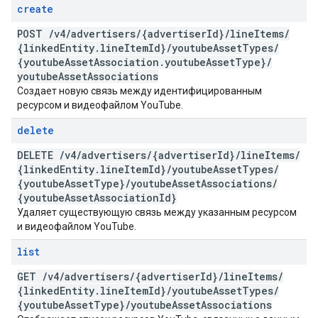
create
POST
/
v4
/
advertisers
/
{advertiser
Id}
/
line
Items
/
{linked
Entity
.
line
Item
Id}
/
youtube
Asset
Types
/
{youtube
Asset
Association
.
youtube
Asset
Type}
/
youtube
Asset
Associations
Создает новую связь между идентифицированным
ресурсом и видеофайлом YouTube.
delete
DELETE
/
v4
/
advertisers
/
{advertiser
Id}
/
line
Items
/
{linked
Entity
.
line
Item
Id}
/
youtube
Asset
Types
/
{youtube
Asset
Type}
/
youtube
Asset
Associations
/
{youtube
Asset
Association
Id}
Удаляет существующую связь между указанным ресурсом
и видеофайлом YouTube.
list
GET
/
v4
/
advertisers
/
{advertiser
Id}
/
line
Items
/
{linked
Entity
.
line
Item
Id}
/
youtube
Asset
Types
/
{youtube
Asset
Type}
/
youtube
Asset
Associations