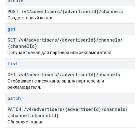
create
POST
/
v4
/
advertisers
/
{advertiser
Id}
/
channels
Создает новый канал.
get
GET
/
v4
/
advertisers
/
{advertiser
Id}
/
channels
/
{channel
Id}
Получает канал для партнера или рекламодателя.
list
GET
/
v4
/
advertisers
/
{advertiser
Id}
/
channels
Отображает список каналов для партнера или
рекламодателя.
patch
PATCH
/
v4
/
advertisers
/
{advertiser
Id}
/
channels
/
{channel
.
channel
Id}
Обновляет канал.