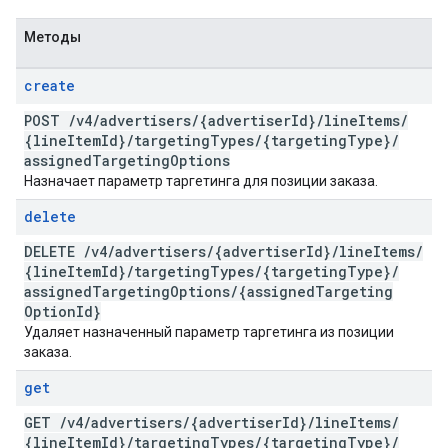
Методы
create
POST
/
v4
/
advertisers
/
{advertiser
Id}
/
line
Items
/
{line
Item
Id}
/
targeting
Types
/
{targeting
Type}
/
assigned
Targeting
Options
Назначает параметр таргетинга для позиции заказа.
delete
DELETE
/
v4
/
advertisers
/
{advertiser
Id}
/
line
Items
/
{line
Item
Id}
/
targeting
Types
/
{targeting
Type}
/
assigned
Targeting
Options
/
{assigned
Targeting
Option
Id}
Удаляет назначенный параметр таргетинга из позиции
заказа.
get
GET
/
v4
/
advertisers
/
{advertiser
Id}
/
line
Items
/
{line
Item
Id}
/
targeting
Types
/
{targeting
Type}
/