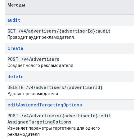
Методы
audit
GET
/
v4
/
advertisers
/
{advertiser
Id}:audit
Проводит аудит рекламодателя.
create
POST
/
v4
/
advertisers
Создает нового рекламодателя.
delete
DELETE
/
v4
/
advertisers
/
{advertiser
Id}
Удаляет рекламодателя.
edit
Assigned
Targeting
Options
POST
/
v4
/
advertisers
/
{advertiser
Id}:edit
Assigned
Targeting
Options
Изменяет параметры таргетинга для одного
рекламодателя.