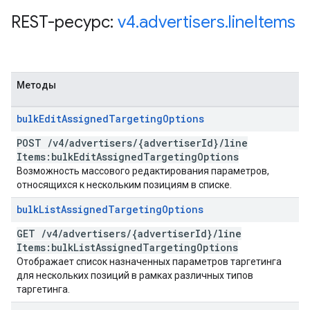
REST-ресурс:
v4
.
advertisers
.
line
Items
Методы
bulk
Edit
Assigned
Targeting
Options
POST
/
v4
/
advertisers
/
{advertiser
Id}
/
line
Items:bulk
Edit
Assigned
Targeting
Options
Возможность массового редактирования параметров,
относящихся к нескольким позициям в списке.
bulk
List
Assigned
Targeting
Options
GET
/
v4
/
advertisers
/
{advertiser
Id}
/
line
Items:bulk
List
Assigned
Targeting
Options
Отображает список назначенных параметров таргетинга
для нескольких позиций в рамках различных типов
таргетинга.