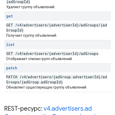
{ad
Group
Id}
Удаляет группу объявлений.
get
GET
/
v4
/
advertisers
/
{advertiser
Id}
/
ad
Groups
/
{ad
Group
Id}
Получает группу объявлений.
list
GET
/
v4
/
advertisers
/
{advertiser
Id}
/
ad
Groups
Отображает списки групп объявлений.
patch
PATCH
/
v4
/
advertisers
/
{ad
Group
.
advertiser
Id}
/
ad
Groups
/
{ad
Group
.
ad
Group
Id}
Обновляет существующую группу объявлений.
REST-ресурс:
v4
.
advertisers
.
ad