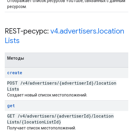
Отображает список ресурсов YouTube, связанных с данным
ресурсом.
REST-ресурс:
v4
.
advertisers
.
location
Lists
Методы
create
POST
/
v4
/
advertisers
/
{advertiser
Id}
/
location
Lists
Создает новый список местоположений.
get
GET
/
v4
/
advertisers
/
{advertiser
Id}
/
location
Lists
/
{location
List
Id}
Получает список местоположений.