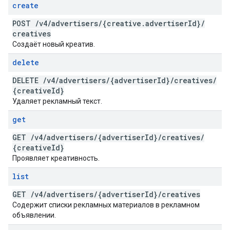
create
POST
/
v4
/
advertisers
/
{creative
.
advertiser
Id}
/
creatives
Создаёт новый креатив.
delete
DELETE
/
v4
/
advertisers
/
{advertiser
Id}
/
creatives
/
{creative
Id}
Удаляет рекламный текст.
get
GET
/
v4
/
advertisers
/
{advertiser
Id}
/
creatives
/
{creative
Id}
Проявляет креативность.
list
GET
/
v4
/
advertisers
/
{advertiser
Id}
/
creatives
Содержит списки рекламных материалов в рекламном
объявлении.