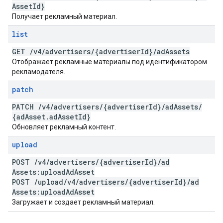
Asset
Id}
Получает рекламный материал.
list
GET
/
v4
/
advertisers
/
{advertiser
Id}
/
ad
Assets
Отображает рекламные материалы под идентификатором
рекламодателя.
patch
PATCH
/
v4
/
advertisers
/
{advertiser
Id}
/
ad
Assets
/
{ad
Asset
.
ad
Asset
Id}
Обновляет рекламный контент.
upload
POST
/
v4
/
advertisers
/
{advertiser
Id}
/
ad
Assets:upload
Ad
Asset
POST
/
upload
/
v4
/
advertisers
/
{advertiser
Id}
/
ad
Assets:upload
Ad
Asset
Загружает и создает рекламный материал.