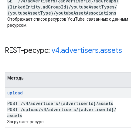
GET
/
v4
/
advertisers
/
{advertiser
Id}
/
ad
Groups
/
{linked
Entity
.
ad
Group
Id}
/
youtube
Asset
Types
/
{youtube
Asset
Type}
/
youtube
Asset
Associations
Отображает список ресурсов YouTube, связанных с данным
ресурсом.
REST-ресурс:
v4
.
advertisers
.
assets
Методы
upload
POST
/
v4
/
advertisers
/
{advertiser
Id}
/
assets
POST
/
upload
/
v4
/
advertisers
/
{advertiser
Id}
/
assets
Загружает ресурс.