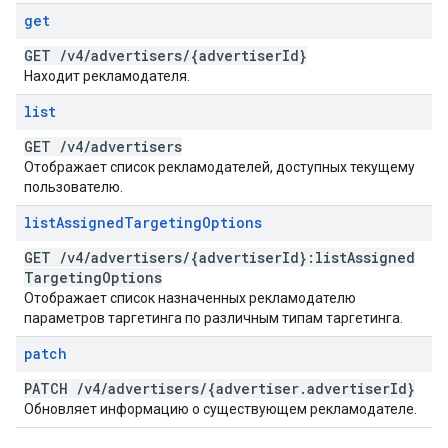
get
GET
/
v4
/
advertisers
/
{advertiser
Id}
Находит рекламодателя.
list
GET
/
v4
/
advertisers
Отображает список рекламодателей, доступных текущему
пользователю.
list
Assigned
Targeting
Options
GET
/
v4
/
advertisers
/
{advertiser
Id}:list
Assigned
Targeting
Options
Отображает список назначенных рекламодателю
параметров таргетинга по различным типам таргетинга.
patch
PATCH
/
v4
/
advertisers
/
{advertiser
.
advertiser
Id}
Обновляет информацию о существующем рекламодателе.