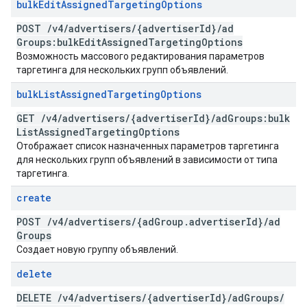
bulk
Edit
Assigned
Targeting
Options
POST
/
v4
/
advertisers
/
{advertiser
Id}
/
ad
Groups:bulk
Edit
Assigned
Targeting
Options
Возможность массового редактирования параметров
таргетинга для нескольких групп объявлений.
bulk
List
Assigned
Targeting
Options
GET
/
v4
/
advertisers
/
{advertiser
Id}
/
ad
Groups:bulk
List
Assigned
Targeting
Options
Отображает список назначенных параметров таргетинга
для нескольких групп объявлений в зависимости от типа
таргетинга.
create
POST
/
v4
/
advertisers
/
{ad
Group
.
advertiser
Id}
/
ad
Groups
Создает новую группу объявлений.
delete
DELETE
/
v4
/
advertisers
/
{advertiser
Id}
/
ad
Groups
/