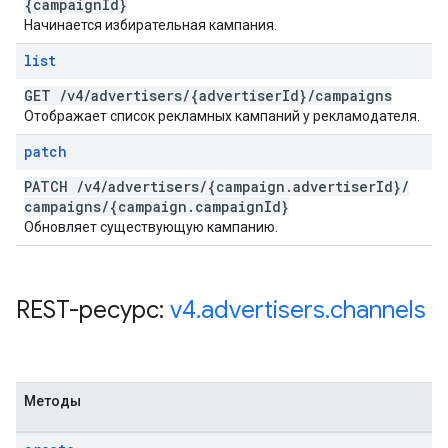
{campaign
Id}
Начинается избирательная кампания.
list
GET
/
v4
/
advertisers
/
{advertiser
Id}
/
campaigns
Отображает список рекламных кампаний у рекламодателя.
patch
PATCH
/
v4
/
advertisers
/
{campaign
.
advertiser
Id}
/
campaigns
/
{campaign
.
campaign
Id}
Обновляет существующую кампанию.
REST-ресурс:
v4
.
advertisers
.
channels
Методы