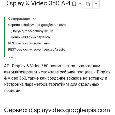
Display & Video 360 API
bookmark_border
s.assignedTargetingOptions
Types.youtubeAssetAssociations
Содержание
Сервис: displayvideo.googleapis.com
Документ об обнаружении
конечная точка сервиса
REST-ресурс: v4.advertisers
REST-ресурс: v4.advertisers.adAssets
API Display & Video 360 позволяет пользователям
.assignedTargetingOptions
автоматизировать сложные рабочие процессы Display
ypes.youtubeAssetAssociations
& Video 360, такие как создание заказов на вставку и
настройка параметров таргетинга для отдельных
ocations
позиций.
egativeKeywords
Сервис: displayvideo
.
googleapis
.
com
TargetingOptions