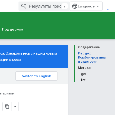
/
Поддержка
Содержание
оса. Ознакомьтесь с нашим
новым
Ресурс:
Комбинированна
ации спроса.
я аудитория
Методы
get
list
атериалы