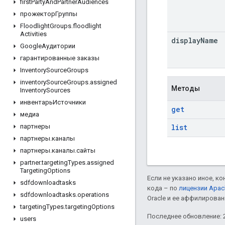
first
Party
And
Partner
Audiences
прожекторГруппы
Floodlight
Groups
.
floodlight
Activities
display
Name
GoogleАудитории
гарантированные заказы
Inventory
Source
Groups
inventory
Source
Groups
.
assigned
Методы
Inventory
Sources
инвентарьИсточники
get
медиа
list
партнеры
партнеры
.
каналы
партнеры
.
каналы
.
сайты
partner
.
targeting
Types
.
assigned
Targeting
Options
Если не указано иное, к
sdfdownloadtasks
кода – по
лицензии Apac
sdfdownloadtasks
.
operations
Oracle и ее аффилирован
targeting
Types
.
targeting
Options
Последнее обновление: 2
users