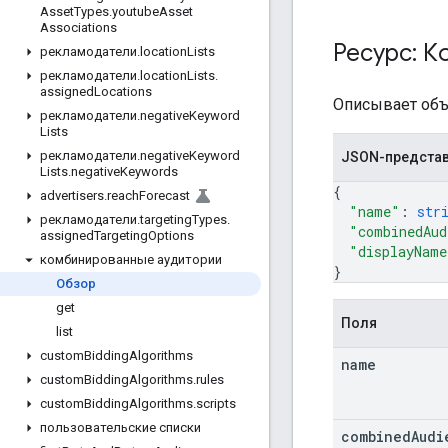
Asset
Types
.
youtube
Asset
Associations
Ресурс: К
рекламодатели
.
location
Lists
рекламодатели
.
location
Lists
.
assigned
Locations
Описывает объ
рекламодатели
.
negative
Keyword
Lists
рекламодатели
.
negative
Keyword
JSON-предста
Lists
.
negative
Keywords
{
advertisers
.
reach
Forecast
"name"
: 
str
рекламодатели
.
targeting
Types
.
"combinedAud
assigned
Targeting
Options
"displayName
комбинированные аудитории
}
Обзор
get
Поля
list
custom
Bidding
Algorithms
name
custom
Bidding
Algorithms
.
rules
custom
Bidding
Algorithms
.
scripts
пользовательские списки
combined
Audi