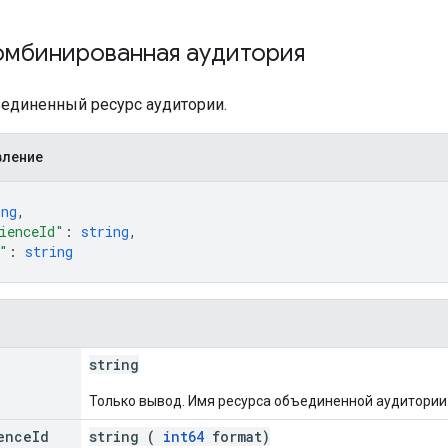
омбинированная аудитория
единенный ресурс аудитории.
вление
ing
,
ienceId"
: 
string
,
"
: 
string
string
Только вывод. Имя ресурса объединенной аудитории
ence
Id
string (
int64
format)