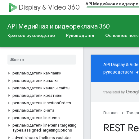
API Медийная и видеоре
Ресурсы REST
Display & Video 360
рекламодатели
рекламодатели.adAssets
API Медийная и видеореклама 360
рекламодатели.adGroupAds
рекламодатели.adGroups
Краткое руководство
Руководства
Основные поня
рекламодатели.adGroups.targetingTypes.assignedTargetingOptions
рекламодатели
.
ad
Groups
.
youtube
Asset
Types
.
youtube
Asset
Associations
API Display & V
рекламодатели
.
активы
руководством
, 
рекламодатели
.
кампании
рекламодатели
.
каналы
рекламодатели
.
каналы
.
сайты
рекламодатели
.
креативы
рекламодатели
.
insertion
Orders
рекламодатели
.
счета
Главная
Товар
рекламодатели
.
line
Items
REST Re
рекламодатели
.
line
Items
.
targeting
Types
.
assigned
Targeting
Options
advertisingers
.
line
Items
.
youtube