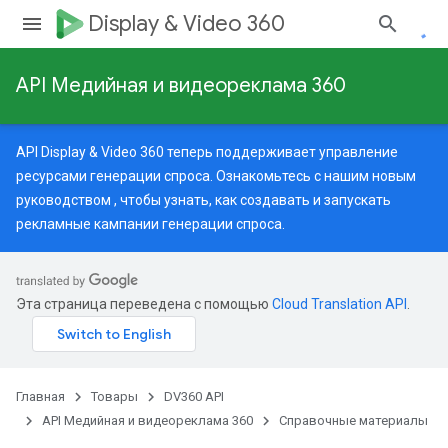
Display & Video 360
API Медийная и видеореклама 360
API Display & Video 360 теперь поддерживает управление
.assignedTargetingOptions
ресурсами генерации спроса. Ознакомьтесь с нашим
новым
ypes.youtubeAssetAssociations
руководством
, чтобы узнать, как создавать и запускать
рекламные кампании генерации спроса.
ocations
egativeKeywords
Эта страница переведена с помощью
Cloud Translation API
.
TargetingOptions
Главная
Товары
DV360 API
API Медийная и видеореклама 360
Справочные материалы