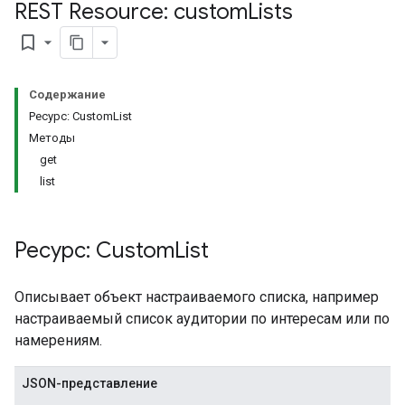
REST Resource: custom
Lists
bookmark_border
Содержание
Ресурс: CustomList
Методы
get
list
rySources
Ресурс: Custom
List
Описывает объект настраиваемого списка, например
настраиваемый список аудитории по интересам или по
намерениям.
gOptions
JSON-представление