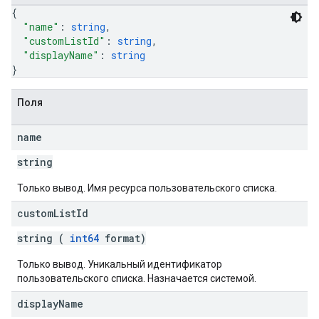
{
"name"
: 
string
,
"customListId"
: 
string
,
"displayName"
: 
string
}
Поля
name
string
Только вывод. Имя ресурса пользовательского списка.
custom
List
Id
string (
int64
format)
Только вывод. Уникальный идентификатор
пользовательского списка. Назначается системой.
display
Name