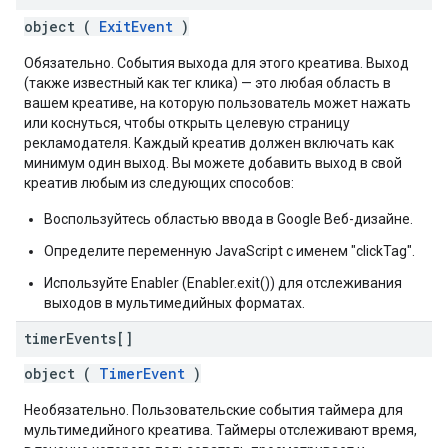
object (
ExitEvent
)
Обязательно. События выхода для этого креатива. Выход
(также известный как тег клика) — это любая область в
вашем креативе, на которую пользователь может нажать
или коснуться, чтобы открыть целевую страницу
рекламодателя. Каждый креатив должен включать как
минимум один выход. Вы можете добавить выход в свой
креатив любым из следующих способов:
Воспользуйтесь областью ввода в Google Веб-дизайне.
Определите переменную JavaScript с именем "clickTag".
Используйте Enabler (Enabler.exit()) для отслеживания
выходов в мультимедийных форматах.
timer
Events[]
object (
TimerEvent
)
Необязательно. Пользовательские события таймера для
мультимедийного креатива. Таймеры отслеживают время,