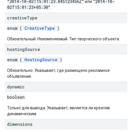
"2014-10-02T15:01:23.045123456Z"
"2014-10-
или
02T15:01:23+05:30"
.
creative
Type
enum (
CreativeType
)
Обязательный. Неизменяемый. Тип творческого объекта.
hosting
Source
enum (
HostingSource
)
Обязательно. Указывает, где размещено рекламное
объявление.
dynamic
boolean
Только для вывода. Указывает, является ли креатив
динамическим.
dimensions