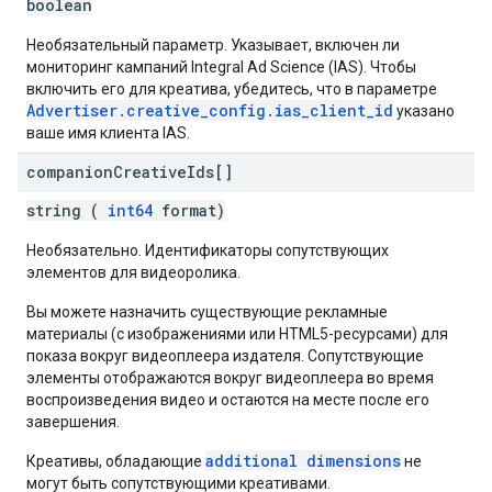
boolean
Необязательный параметр. Указывает, включен ли
мониторинг кампаний Integral Ad Science (IAS). Чтобы
включить его для креатива, убедитесь, что в параметре
Advertiser.creative_config.ias_client_id
указано
ваше имя клиента IAS.
companion
Creative
Ids[]
string (
int64
format)
Необязательно. Идентификаторы сопутствующих
элементов для видеоролика.
Вы можете назначить существующие рекламные
материалы (с изображениями или HTML5-ресурсами) для
показа вокруг видеоплеера издателя. Сопутствующие
элементы отображаются вокруг видеоплеера во время
воспроизведения видео и остаются на месте после его
завершения.
additional dimensions
Креативы, обладающие
не
могут быть сопутствующими креативами.