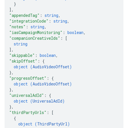
}
]
,
"appendedTag"
: 
string
,
"integrationCode"
: 
string
,
"notes"
: 
string
,
"iasCampaignMonitoring"
: 
boolean
,
"companionCreativeIds"
: 
[
string
]
,
"skippable"
: 
boolean
,
"skipOffset"
: 
{
object (
AudioVideoOffset
)
}
,
"progressOffset"
: 
{
object (
AudioVideoOffset
)
}
,
"universalAdId"
: 
{
object (
UniversalAdId
)
}
,
"thirdPartyUrls"
: 
[
{
object (
ThirdPartyUrl
)