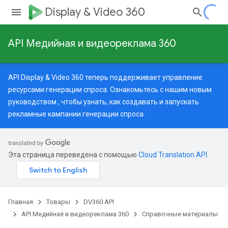
Display & Video 360
API Медийная и видеореклама 360
API Display & Video 360 теперь поддерживает управление
ресурсами генерации спроса. Ознакомьтесь с нашим
новым
руководством
, чтобы узнать, как создавать и запускать
рекламные кампании генерации спроса.
Эта страница переведена с помощью
Cloud Translation API
.
Главная
Товары
DV360 API
API Медийная и видеореклама 360
Справочные материалы