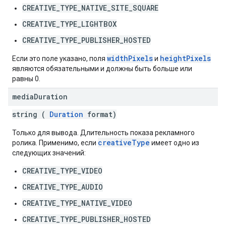
CREATIVE_TYPE_NATIVE_SITE_SQUARE
CREATIVE_TYPE_LIGHTBOX
CREATIVE_TYPE_PUBLISHER_HOSTED
widthPixels
heightPixels
Если это поле указано, поля
и
являются обязательными и должны быть больше или
равны 0.
media
Duration
string (
Duration
format)
Только для вывода. Длительность показа рекламного
creativeType
ролика. Применимо, если
имеет одно из
следующих значений:
CREATIVE_TYPE_VIDEO
CREATIVE_TYPE_AUDIO
CREATIVE_TYPE_NATIVE_VIDEO
CREATIVE_TYPE_PUBLISHER_HOSTED