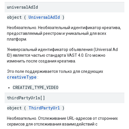
universal
Ad
Id
object (
UniversalAdId
)
Необязательно. Необязательный идентификатор креатива,
предоставляемый реестром и уникальный для всех
платформ.
Универсальный идентификатор объявления (Universal Ad
ID) является частью стандарта VAST 4.0. Его можно
изменить после создания креатива.
Это поле поддерживается только для следующих
creativeType
:
CREATIVE_TYPE_VIDEO
third
Party
Urls[]
object (
ThirdPartyUrl
)
Необязательно. Отслеживание URL-адресов от сторонних
сервисов для отслеживания взаимодействий с