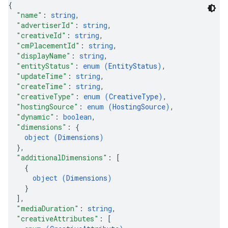
{
ocations
"name"
: 
string
,
"advertiserId"
: 
string
,
"creativeId"
: 
string
,
egativeKeywords
"cmPlacementId"
: 
string
,
"displayName"
: 
string
,
TargetingOptions
"entityStatus"
: 
enum (
EntityStatus
)
,
"updateTime"
: 
string
,
"createTime"
: 
string
,
"creativeType"
: 
enum (
CreativeType
)
,
"hostingSource"
: 
enum (
HostingSource
)
,
"dynamic"
: 
boolean
,
"dimensions"
: 
{
object (
Dimensions
)
}
,
"additionalDimensions"
: 
[
{
object (
Dimensions
)
}
]
,
"mediaDuration"
: 
string
,
rySources
"creativeAttributes"
: 
[