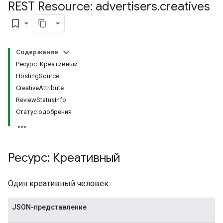
REST Resource: advertisers
.
creatives
s.assignedTargetingOptions
Types.youtubeAssetAssociations
bookmark_border
Содержание
Ресурс: Креативный
HostingSource
CreativeAttribute
ReviewStatusInfo
Статус одобрения
Ресурс: Креативный
Один креативный человек.
.assignedTargetingOptions
JSON-представление
ypes.youtubeAssetAssociations