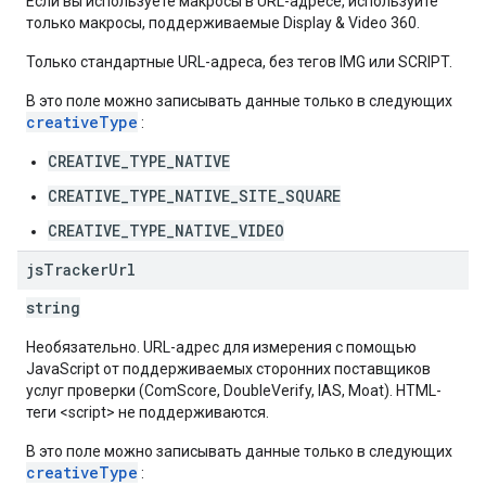
Если вы используете макросы в URL-адресе, используйте
только макросы, поддерживаемые Display & Video 360.
Только стандартные URL-адреса, без тегов IMG или SCRIPT.
В это поле можно записывать данные только в следующих
creativeType
:
CREATIVE_TYPE_NATIVE
CREATIVE_TYPE_NATIVE_SITE_SQUARE
CREATIVE_TYPE_NATIVE_VIDEO
js
Tracker
Url
string
Необязательно. URL-адрес для измерения с помощью
JavaScript от поддерживаемых сторонних поставщиков
услуг проверки (ComScore, DoubleVerify, IAS, Moat). HTML-
теги <script> не поддерживаются.
В это поле можно записывать данные только в следующих
creativeType
: