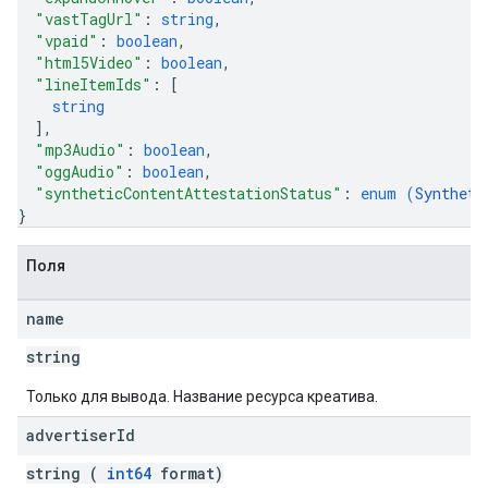
"vastTagUrl"
: 
string
,
"vpaid"
: 
boolean
,
"html5Video"
: 
boolean
,
"lineItemIds"
: 
[
string
]
,
"mp3Audio"
: 
boolean
,
"oggAudio"
: 
boolean
,
"syntheticContentAttestationStatus"
: 
enum (
Syntheti
}
Поля
name
string
Только для вывода. Название ресурса креатива.
advertiser
Id
string (
int64
format)