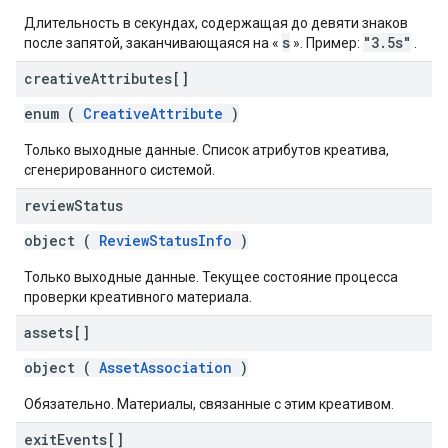
Длительность в секундах, содержащая до девяти знаков
s
"3.5s"
после запятой, заканчивающаяся на «
». Пример:
.
creative
Attributes[]
enum (
CreativeAttribute
)
Только выходные данные. Список атрибутов креатива,
сгенерированного системой.
review
Status
object (
ReviewStatusInfo
)
Только выходные данные. Текущее состояние процесса
проверки креативного материала.
assets[]
object (
AssetAssociation
)
Обязательно. Материалы, связанные с этим креативом.
exit
Events[]