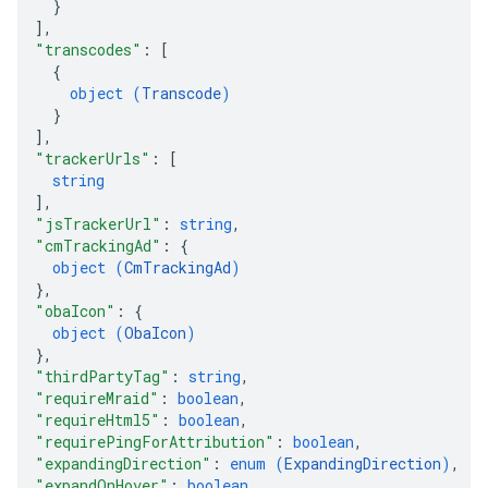
}
]
,
"transcodes"
: 
[
{
object (
Transcode
)
}
]
,
"trackerUrls"
: 
[
string
]
,
"jsTrackerUrl"
: 
string
,
"cmTrackingAd"
: 
{
object (
CmTrackingAd
)
}
,
"obaIcon"
: 
{
object (
ObaIcon
)
}
,
"thirdPartyTag"
: 
string
,
"requireMraid"
: 
boolean
,
"requireHtml5"
: 
boolean
,
"requirePingForAttribution"
: 
boolean
,
"expandingDirection"
: 
enum (
ExpandingDirection
)
,
"expandOnHover"
: 
boolean
,