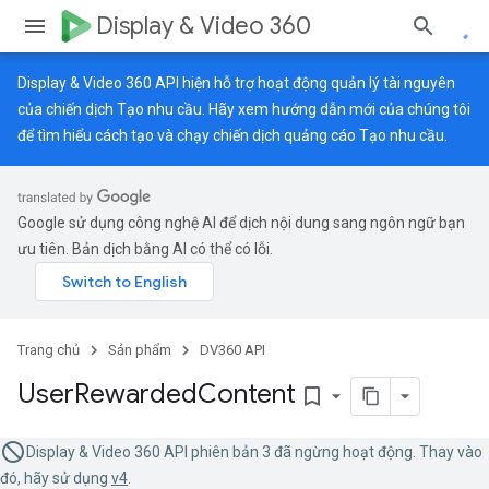
Display & Video 360
Display & Video 360 API hiện hỗ trợ hoạt động quản lý tài nguyên
của chiến dịch Tạo nhu cầu. Hãy xem
hướng dẫn mới
của chúng tôi
để tìm hiểu cách tạo và chạy chiến dịch quảng cáo Tạo nhu cầu.
Google sử dụng công nghệ AI để dịch nội dung sang ngôn ngữ bạn
ưu tiên. Bản dịch bằng AI có thể có lỗi.
Trang chủ
Sản phẩm
DV360 API
User
Rewarded
Content
bookmark_border
Display & Video 360 API phiên bản 3 đã ngừng hoạt động. Thay vào
đó, hãy sử dụng
v4
.