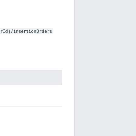
rId}/insertionOrders