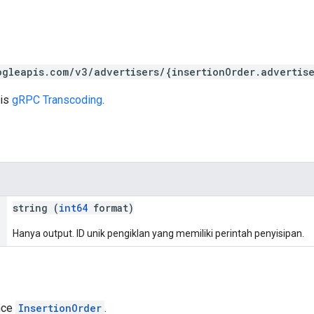
ogleapis.com/v3/advertisers/{insertionOrder.advertise
sis
gRPC Transcoding
.
string (
int64
format)
Hanya output. ID unik pengiklan yang memiliki perintah penyisipan.
nce
InsertionOrder
.