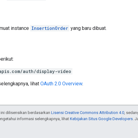
emuat instance
InsertionOrder
yang baru dibuat.
rikut:
apis.com/auth/display-video
elengkapnya, lihat
OAuth 2.0 Overview
.
 ini dilisensikan berdasarkan
Lisensi Creative Commons Attribution 4.0
, sedan
engetahui informasi selengkapnya, lihat
Kebijakan Situs Google Developers
. 