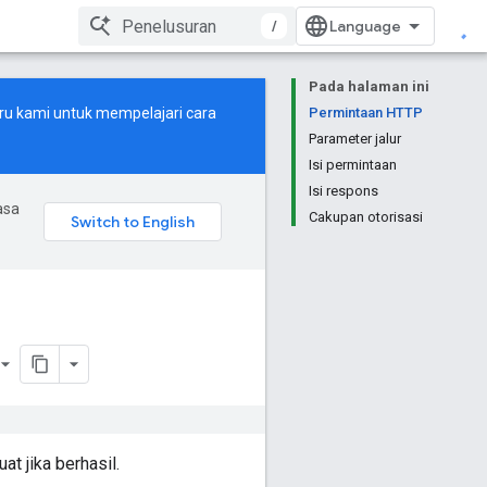
/
Pada halaman ini
ru
kami untuk mempelajari cara
Permintaan HTTP
Parameter jalur
Isi permintaan
Isi respons
asa
Cakupan otorisasi
t jika berhasil.