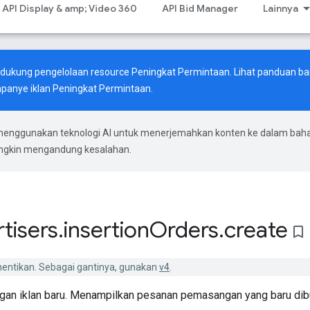
API Display & amp; Video 360
API Bid Manager
Lainnya
endukung pengelolaan resource Peningkat Permintaan. Lihat
panduan ba
anye iklan Peningkat Permintaan.
menggunakan teknologi AI untuk menerjemahkan konten ke dalam bah
ungkin mengandung kesalahan.
tisers
.
insertion
Orders
.
create
bookmark_border
ihentikan. Sebagai gantinya, gunakan
v4
.
an iklan baru. Menampilkan pesanan pemasangan yang baru dibua