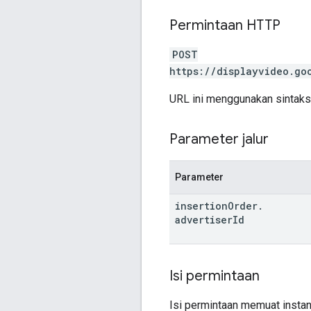
Permintaan HTTP
POST
https://displayvideo.go
URL ini menggunakan sintak
Parameter jalur
Parameter
insertion
Order
.
advertiser
Id
Isi permintaan
Isi permintaan memuat insta