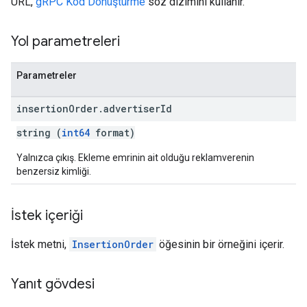
URL,
gRPC Kod Dönüştürme
söz dizimini kullanır.
Yol parametreleri
Parametreler
insertion
Order
.
advertiser
Id
string (
int64
format)
Yalnızca çıkış. Ekleme emrinin ait olduğu reklamverenin
benzersiz kimliği.
İstek içeriği
İstek metni,
InsertionOrder
öğesinin bir örneğini içerir.
Yanıt gövdesi