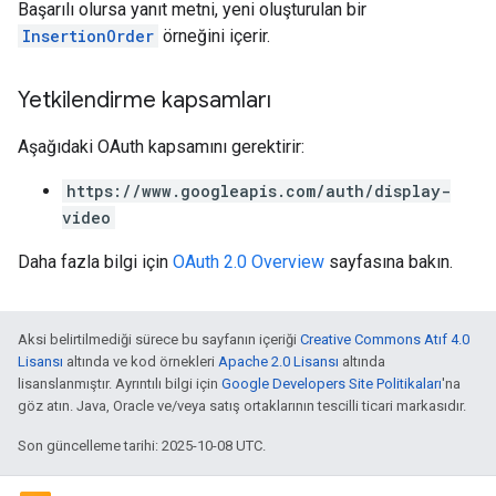
Başarılı olursa yanıt metni, yeni oluşturulan bir
InsertionOrder
örneğini içerir.
Yetkilendirme kapsamları
Aşağıdaki OAuth kapsamını gerektirir:
https://www.googleapis.com/auth/display-
video
Daha fazla bilgi için
OAuth 2.0 Overview
sayfasına bakın.
Aksi belirtilmediği sürece bu sayfanın içeriği
Creative Commons Atıf 4.0
Lisansı
altında ve kod örnekleri
Apache 2.0 Lisansı
altında
lisanslanmıştır. Ayrıntılı bilgi için
Google Developers Site Politikaları
'na
göz atın. Java, Oracle ve/veya satış ortaklarının tescilli ticari markasıdır.
Son güncelleme tarihi: 2025-10-08 UTC.