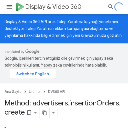
Display & Video 360
Display & Video 360 API artık Talep Yaratma kaynağı yönetimini
destekliyor. Talep Yaratma reklam kampanyası oluşturma ve
yayınlama hakkında bilgi edinmek için
yeni kılavuzumuza
göz atın.
Google, içerikleri tercih ettiğiniz dile çevirmek için yapay zeka
teknolojisini kullanır. Yapay zeka çevirilerinde hata olabilir.
Ana Sayfa
Ürünler
DV360 API
Method: advertisers
.
insertion
Orders
.
create
bookmark_border