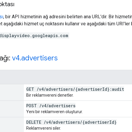
oktası
sı
, bir API hizmetinin ağ adresini belirten ana URL'dir. Bir hizmet
et aşağıdaki hizmet uç noktasını kullanır ve aşağıdaki tüm URI'ler b
displayvideo.googleapis.com
ağı:
v4
.
advertisers
GET
/
v4
/
advertisers
/
{advertiser
Id}:audit
Bir reklamvereni denetler.
POST
/
v4
/
advertisers
Yeni bir reklamveren oluşturur.
DELETE
/
v4
/
advertisers
/
{advertiser
Id}
Reklamvereni siler.