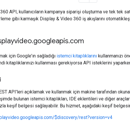
360 API, kullanıcıların kampanya siparişi oluşturma ve tek tek sat
rleme gibi karmaşık Display & Video 360 iş akışlarını otomatikleşt
splayvideo
.
googleapis
.
com
mak için Google'ın sağladığı
istemci kitaplıklarını
kullanmanızı öne
di kitaplıklarınızı kullanması gerekiyorsa API isteklerini yaparken 
i
REST API'leri açıklamak ve kullanmak için makine tarafından okunab
şimde bulunan istemci kitaplıkları, IDE eklentileri ve diğer araçları 
la keşif belgesi sağlayabilir. Bu hizmet, aşağıdaki keşif belgesin
splayvideo.googleapis.com/$discovery/rest?version=v4