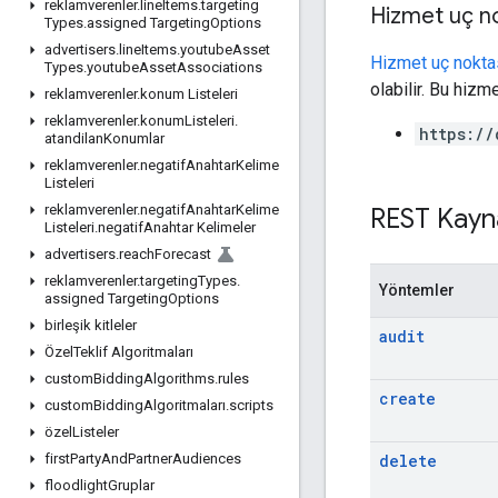
reklamverenler
.
line
Items
.
targeting
Hizmet uç n
Types
.
assigned Targeting
Options
advertisers
.
line
Items
.
youtube
Asset
Hizmet uç nokta
Types
.
youtube
Asset
Associations
olabilir. Bu hizm
reklamverenler
.
konum Listeleri
reklamverenler
.
konum
Listeleri
.
https://
atandilan
Konumlar
reklamverenler
.
negatif
Anahtar
Kelime
Listeleri
reklamverenler
.
negatif
Anahtar
Kelime
REST Kayn
Listeleri
.
negatif
Anahtar Kelimeler
advertisers
.
reach
Forecast
reklamverenler
.
targeting
Types
.
Yöntemler
assigned Targeting
Options
birleşik kitleler
audit
Özel
Teklif Algoritmaları
custom
Bidding
Algorithms
.
rules
create
custom
Bidding
Algoritmaları
.
scripts
özel
Listeler
delete
first
Party
And
Partner
Audiences
floodlight
Gruplar