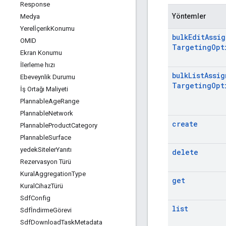
Response
Yöntemler
Medya
Yerelİçerik
Konumu
bulk
Edit
Assi
OMID
Targeting
Opt
Ekran Konumu
İlerleme hızı
bulk
List
Assig
Ebeveynlik Durumu
Targeting
Opt
İş Ortağı Maliyeti
Plannable
Age
Range
Plannable
Network
create
Plannable
Product
Category
Plannable
Surface
yedek
Siteler
Yanıtı
delete
Rezervasyon Türü
Kural
Aggregation
Type
get
Kural
Cihaz
Türü
Sdf
Config
list
Sdfİndirme
Görevi
Sdf
Download
Task
Metadata