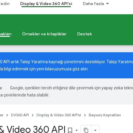
fedin
Display & Video 360 API'si
Daha fazla
akları
Örnekler ve kitaplıklar
Destek
60 API artık Talep Yaratma kaynağı yönetimini destekliyor. Talep Yara
a bilgi edinmek için
yeni kılavuzumuza
göz atın.
Google, içerikleri tercih ettiğiniz dile çevirmek için yapay zeka tekno
 çevirilerinde hata olabilir.
er
DV360 API
Display & Video 360 API'si
Başvuru Kaynakları
 & Video 360 API
bookmark_border