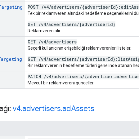
Targeting
POST
/
v4
/
advertisers
/
{advertiser
Id}:edit
As
Tek bir reklamveren altındaki hedefleme seçeneklerini dü
GET
/
v4
/
advertisers
/
{advertiser
Id}
Reklamveren alır.
GET
/
v4
/
advertisers
Geçerli kullanıcının erişebildiği reklamverenleri listeler.
Targeting
GET
/
v4
/
advertisers
/
{advertiser
Id}:list
Assi
Bir reklamverenin hedefleme türleri genelinde atanan hede
PATCH
/
v4
/
advertisers
/
{advertiser
.
advertise
Mevcut bir reklamvereni günceller.
ağı:
v4
.
advertisers
.
ad
Assets