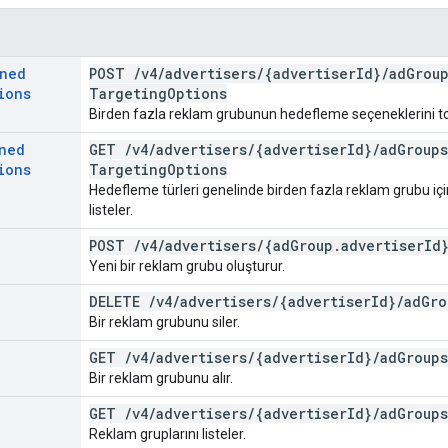
gned
POST
/
v4
/
advertisers
/
{advertiser
Id}
/
ad
Group
ions
Targeting
Options
Birden fazla reklam grubunun hedefleme seçeneklerini to
ned
GET
/
v4
/
advertisers
/
{advertiser
Id}
/
ad
Groups
ions
Targeting
Options
Hedefleme türleri genelinde birden fazla reklam grubu i
listeler.
POST
/
v4
/
advertisers
/
{ad
Group
.
advertiser
Id
Yeni bir reklam grubu oluşturur.
DELETE
/
v4
/
advertisers
/
{advertiser
Id}
/
ad
Gro
Bir reklam grubunu siler.
GET
/
v4
/
advertisers
/
{advertiser
Id}
/
ad
Groups
Bir reklam grubunu alır.
GET
/
v4
/
advertisers
/
{advertiser
Id}
/
ad
Groups
Reklam gruplarını listeler.