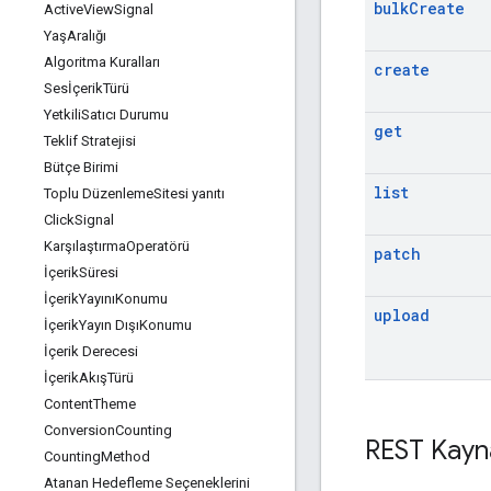
bulk
Create
Active
View
Signal
YaşAralığı
Algoritma Kuralları
create
Sesİçerik
Türü
Yetkili
Satıcı Durumu
get
Teklif Stratejisi
Bütçe Birimi
list
Toplu Düzenleme
Sitesi yanıtı
Click
Signal
Karşılaştırma
Operatörü
patch
İçerik
Süresi
İçerik
YayınıKonumu
upload
İçerik
Yayın DışıKonumu
İçerik Derecesi
İçerik
AkışTürü
Content
Theme
Conversion
Counting
REST Kayn
Counting
Method
Atanan Hedefleme Seçeneklerini