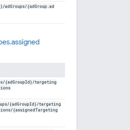
d}
/
ad
Groups
/
{ad
Group
.
ad
pes
.
assigned
ps
/
{ad
Group
Id}
/
targeting
tions
ups
/
{ad
Group
Id}
/
targeting
tions
/
{assigned
Targeting