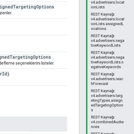
v4.advertisers.locat
signed
Targeting
Options
ionLists
zenler.
REST Kaynağı:
v4.advertisers.locat
ionLists.assignedL
ocations
REST Kaynağı:
v4.advertisers.nega
tiveKeywordLists
REST Kaynağı:
gned
Targeting
Options
v4.advertisers.nega
tiveKeywordLists.n
fleme seçeneklerini listeler.
egativeKeywords
r
Id}
REST Kaynağı:
v4.advertisers.reac
hForecast
REST Kaynağı:
v4.advertisers.targ
etingTypes.assign
edTargetingOption
s
REST Kaynağı:
v4.combinedAudie
nces
REST Kaynağı: