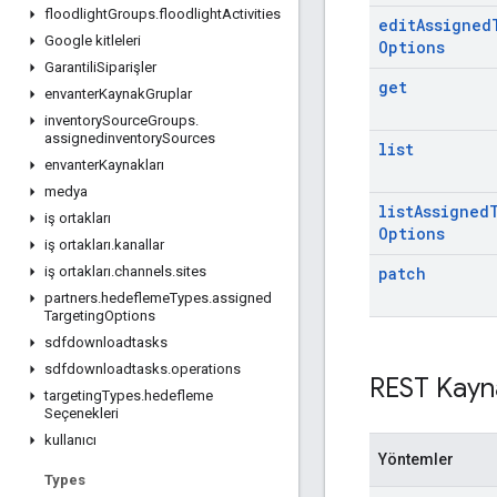
floodlight
Groups
.
floodlight
Activities
edit
Assigned
Google kitleleri
Options
Garantili
Siparişler
get
envanter
Kaynak
Gruplar
inventory
Source
Groups
.
assignedinventory
Sources
list
envanter
Kaynakları
medya
list
Assigned
iş ortakları
Options
iş ortakları
.
kanallar
patch
iş ortakları
.
channels
.
sites
partners
.
hedefleme
Types
.
assigned
Targeting
Options
sdfdownloadtasks
sdfdownloadtasks
.
operations
REST Kayn
targeting
Types
.
hedefleme
Seçenekleri
kullanıcı
Yöntemler
Types