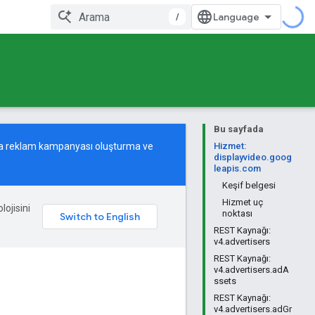
/
Bu sayfada
tma reklam kampanyası oluşturma ve
Hizmet:
displayvideo.goog
leapis.com
Keşif belgesi
Hizmet uç
lojisini
noktası
REST Kaynağı:
v4.advertisers
REST Kaynağı:
v4.advertisers.adA
ssets
REST Kaynağı:
v4.advertisers.adGr