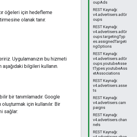
oupAds
REST Kaynağı:
ır öğeleri için hedefleme
v4.advertisers.adGr
irmesine olanak tanır.
oups
REST Kaynağı:
v4.advertisers.adGr
oups.targetingTyp
es.assignedTargeti
ngOptions
REST Kaynağı:
ririz. Uygulamanızın bu hizmeti
v4.advertisers.adGr
oups.youtubeAsse
aşağıdaki bilgileri kullanın.
tTypes.youtubeAss
etAssociations
REST Kaynağı:
v4.advertisers.asse
ts
ilir bir tanımlamadır. Google
REST Kaynağı:
v4.advertisers.cam
oluşturmak için kullanılır. Bir
paigns
i sağlar:
REST Kaynağı:
v4.advertisers.chan
nels
REST Kaynağı:
v4.advertisers.chan