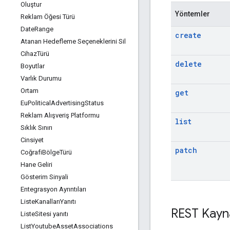
Oluştur
Yöntemler
Reklam Öğesi Türü
Date
Range
create
Atanan Hedefleme Seçeneklerini Sil
Cihaz
Türü
delete
Boyutlar
Varlık Durumu
Ortam
get
Eu
Political
Advertising
Status
Reklam Alışveriş Platformu
list
Sıklık Sınırı
Cinsiyet
patch
Coğrafi
Bölge
Türü
Hane Geliri
Gösterim Sinyali
Entegrasyon Ayrıntıları
Liste
KanallarıYanıtı
REST Kayn
Liste
Sitesi yanıtı
List
Youtube
Asset
Associations