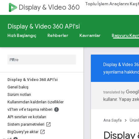
Toplu İşlem Araçlarını Keş
Display & Video 360
Display & Video 360 API'si
Hızlı Başlangıç
Rehberler
Kavramlar
Başvuru Kayn
Display & Video 3
yayınlama hakkınd
Display & Video 360 API'si
Genel bakış
Sürüm notları
kullanır. Yapay zeka
Kullanımdan kaldırılan özellikler
v3'ten v4'e taşıma rehberi
API sınırları ve kotaları
Ana Sayfa
Ürünl
Sistem parametreleri
Display
Big
Query'ye aktar