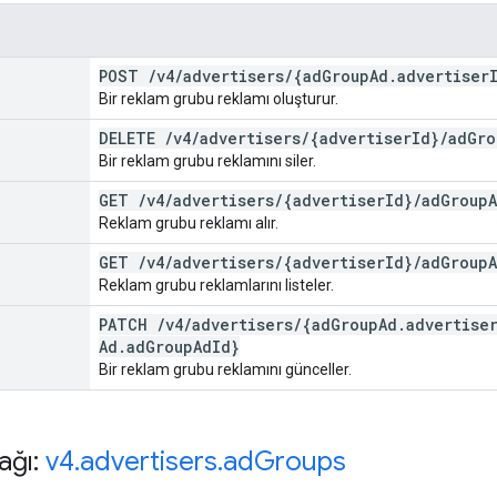
POST
/
v4
/
advertisers
/
{ad
Group
Ad
.
advertiser
Bir reklam grubu reklamı oluşturur.
DELETE
/
v4
/
advertisers
/
{advertiser
Id}
/
ad
Gro
Bir reklam grubu reklamını siler.
GET
/
v4
/
advertisers
/
{advertiser
Id}
/
ad
Group
Reklam grubu reklamı alır.
GET
/
v4
/
advertisers
/
{advertiser
Id}
/
ad
Group
Reklam grubu reklamlarını listeler.
PATCH
/
v4
/
advertisers
/
{ad
Group
Ad
.
advertise
Ad
.
ad
Group
Ad
Id}
Bir reklam grubu reklamını günceller.
ağı:
v4
.
advertisers
.
ad
Groups