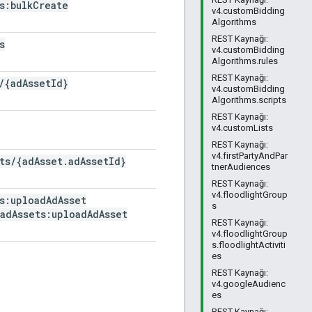
s:bulk
Create
v4.customBidding
Algorithms
REST Kaynağı:
s
v4.customBidding
Algorithms.rules
REST Kaynağı:
/
{ad
Asset
Id}
v4.customBidding
Algorithms.scripts
REST Kaynağı:
v4.customLists
REST Kaynağı:
v4.firstPartyAndPar
ts
/
{ad
Asset
.
ad
Asset
Id}
tnerAudiences
REST Kaynağı:
v4.floodlightGroup
s:upload
Ad
Asset
s
ad
Assets:upload
Ad
Asset
REST Kaynağı:
v4.floodlightGroup
s.floodlightActiviti
es
REST Kaynağı:
v4.googleAudienc
es
REST Kaynağı: