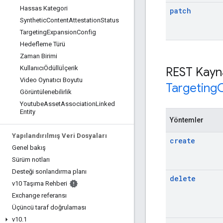
Hassas Kategori
patch
Synthetic
Content
Attestation
Status
Targeting
Expansion
Config
Hedefleme Türü
Zaman Birimi
KullanıcıÖdüllüİçerik
REST Kayn
Video Oynatıcı Boyutu
Targeting
Görüntülenebilirlik
Youtube
Asset
Association
Linked
Entity
Yöntemler
Yapılandırılmış Veri Dosyaları
create
Genel bakış
Sürüm notları
Desteği sonlandırma planı
delete
v10 Taşıma Rehberi
Exchange referansı
Üçüncü taraf doğrulaması
v10
.
1