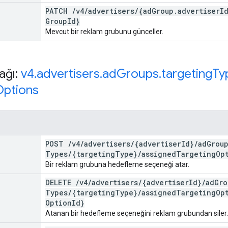
PATCH
/
v4
/
advertisers
/
{ad
Group
.
advertiser
I
Group
Id}
Mevcut bir reklam grubunu günceller.
ağı:
v4
.
advertisers
.
ad
Groups
.
targeting
Ty
Options
POST
/
v4
/
advertisers
/
{advertiser
Id}
/
ad
Grou
Types
/
{targeting
Type}
/
assigned
Targeting
Op
Bir reklam grubuna hedefleme seçeneği atar.
DELETE
/
v4
/
advertisers
/
{advertiser
Id}
/
ad
Gro
Types
/
{targeting
Type}
/
assigned
Targeting
Op
Option
Id}
Atanan bir hedefleme seçeneğini reklam grubundan siler.