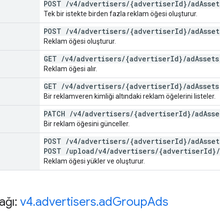
POST
/
v4
/
advertisers
/
{advertiser
Id}
/
ad
Asset
Tek bir istekte birden fazla reklam öğesi oluşturur.
POST
/
v4
/
advertisers
/
{advertiser
Id}
/
ad
Asset
Reklam öğesi oluşturur.
GET
/
v4
/
advertisers
/
{advertiser
Id}
/
ad
Assets
Reklam öğesi alır.
GET
/
v4
/
advertisers
/
{advertiser
Id}
/
ad
Assets
Bir reklamveren kimliği altındaki reklam öğelerini listeler.
PATCH
/
v4
/
advertisers
/
{advertiser
Id}
/
ad
Asse
Bir reklam öğesini günceller.
POST
/
v4
/
advertisers
/
{advertiser
Id}
/
ad
Asset
POST
/
upload
/
v4
/
advertisers
/
{advertiser
Id}
/
Reklam öğesi yükler ve oluşturur.
ağı:
v4
.
advertisers
.
ad
Group
Ads