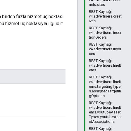
nels.sites
REST Kaynağı:
in birden fazla hizmet uç noktası
v4.advertisers.creat
ives
u hizmet uç noktasıyla ilgilidir:
REST Kaynağı:
v4.advertisers.inser
tionOrders
REST Kaynağı:
v4.advertisers.invoi
ces
REST Kaynağı:
v4.advertisers.lineIt
ems
REST Kaynağı:
v4.advertisers.lineIt
ems.targetingType
s.assignedTargetin
gOptions
REST Kaynağı:
v4.advertisers.lineIt
ems.youtubeAsset
Types.youtubeAss
etAssociations
REST Kaynağı: