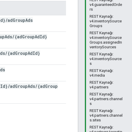
v4.guaranteedOrde
rs
REST Kaynağı:
Id}
/
ad
Group
Ads
v4.inventorySource
Groups
REST Kaynağı:
up
Ads
/
{ad
Group
Ad
Id}
v4.inventorySource
Groups.assignedIn
ventorySources
Ads
/
{ad
Group
Ad
Id}
REST Kaynağı:
v4.inventorySource
s
Ads
REST Kaynağı:
v4.media
REST Kaynağı:
r
Id}
/
ad
Group
Ads
/
{ad
Group
v4.partners
REST Kaynağı:
v4.partners.channel
s
REST Kaynağı:
v4.partners.channel
s.sites
REST Kaynağı:
v4.partners.targetin