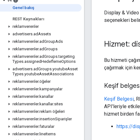
v4
Genel bakış
Display & Video 
REST Kaynakları
seçenekleri beli
reklamverenler
advertisers
.
ad
Assets
reklamverenler
.
ad
Group
Ads
Hizmet: di
reklamverenler
.
ad
Groups
reklamverenler
.
ad
Groups
.
targeting
Bu hizmeti çağır
Types
.
assigned
Hedefleme
Options
çağırmak için ken
advertisers
.
ad
Groups
.
youtube
Asset
Types
.
youtube
Asset
Associations
reklamverenler
.
öğeler
Keşif belges
reklamverenler
.
kampanyalar
reklamverenler
.
kanallar
Keşif Belgesi
, 
reklamverenler
.
kanallar
.
sites
API'leriyle etkile
reklamverenler
.
reklam öğeleri
hizmet birden faz
reklamverenler
.
insertion
Siparişler
https://di
reklamverenler
.
faturalar
reklamverenler
.
line
Items