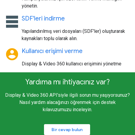
yönetin.
table_rows
SDF'leri indirme
Yapılandırılmış veri dosyaları (SDF'ler) oluşturarak
kaynakları toplu olarak alın.
account_circle
Kullanıcı erişimi verme
Display & Video 360 kullanıcı erişimini yönetme
Yardıma mı ihtiyacınız var?
Display & Video 360 API'siyle ilgili sorun mu yaşıyorsunuz?
Nasıl yardım alacağınızı öğrenmek için destek
kılavuzumuzu inceleyin.
Bir cevap bulun