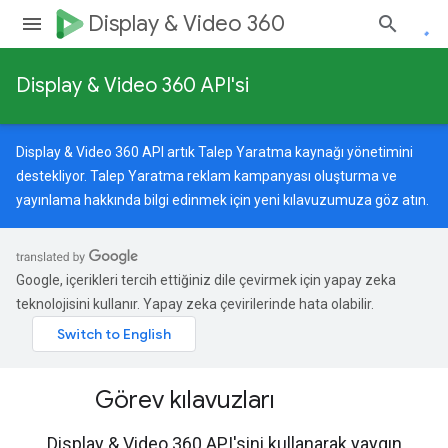
Display & Video 360
Display & Video 360 API'si
Display & Video 360 API artık Talep Yaratma kaynağı yönetimini
destekliyor. Talep Yaratma reklam kampanyası oluşturma ve
yayınlama hakkında bilgi edinmek için
yeni kılavuzumuza
göz atın.
Google, içerikleri tercih ettiğiniz dile çevirmek için yapay zeka
teknolojisini kullanır. Yapay zeka çevirilerinde hata olabilir.
Görev kılavuzları
Display & Video 360 API'sini kullanarak yaygın