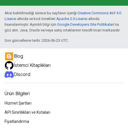
Aksi belirtilmediği sürece bu sayfanın içeriği
Creative Commons Atıf 4.0
Lisansı
altında ve kod örnekleri
Apache 2.0 Lisansı
altında
lisanslanmıştır. Ayrıntılı bilgi için
Google Developers Site Politikaları
'na
göz atın. Java, Oracle ve/veya satış ortaklarının tescilli ticari markasıdır.
Son güncelleme tarihi: 2026-06-23 UTC.
Blog
İstemci Kitaplıkları
Discord
Ürün Bilgileri
Hizmet Şartları
API Sınırlılıkları ve Kotaları
Fiyatlandırma