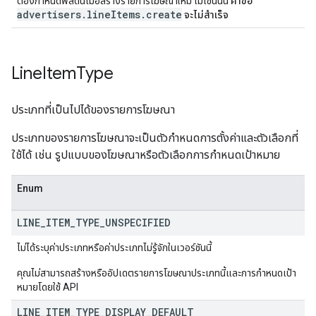
ต้องกำหนดฟิลด์นี้เมื่อสร้างรายการโฆษณาใหม่ ไม่เช่นนั้น
คำขอ
advertisers.lineItems.create
จะไม่สำเร็จ
Line
Item
Type
ประเภทที่เป็นไปได้ของรายการโฆษณา
ประเภทของรายการโฆษณาจะเป็นตัวกำหนดการตั้งค่าและตัวเลือกที่
ใช้ได้ เช่น รูปแบบของโฆษณาหรือตัวเลือกการกำหนดเป้าหมาย
Enum
LINE
_
ITEM
_
TYPE
_
UNSPECIFIED
ไม่ได้ระบุค่าประเภทหรือค่าประเภทไม่รู้จักในเวอร์ชันนี้
คุณไม่สามารถสร้างหรืออัปเดตรายการโฆษณาประเภทนี้และการกำหนดเป้า
หมายโดยใช้ API
LINE
_
ITEM
_
TYPE
_
DISPLAY
_
DEFAULT