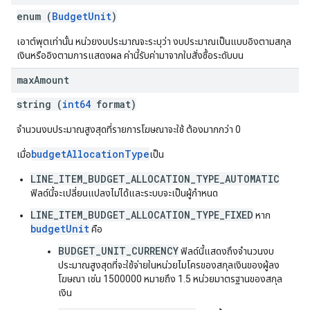
enum (
BudgetUnit
)
เอาต์พุตเท่านั้น หน่วยงบประมาณจะระบุว่า งบประมาณเป็นแบบอิงตามสกุล
เงินหรืออิงตามการแสดงผล ค่านี้รับค่ามาจากใบสั่งซื้อระดับบน
max
Amount
string (
int64
format)
จำนวนงบประมาณสูงสุดที่รายการโฆษณาจะใช้ ต้องมากกว่า 0
budgetAllocationType
เมื่อ
เป็น
LINE_ITEM_BUDGET_ALLOCATION_TYPE_AUTOMATIC
ฟิลด์นี้จะเปลี่ยนแปลงไม่ได้และระบบจะเป็นผู้กำหนด
LINE_ITEM_BUDGET_ALLOCATION_TYPE_FIXED
หาก
budgetUnit
คือ
BUDGET_UNIT_CURRENCY
ฟิลด์นี้แสดงถึงจำนวนงบ
ประมาณสูงสุดที่จะใช้จ่ายในหน่วยไมโครของสกุลเงินของผู้ลง
โฆษณา เช่น 1500000 หมายถึง 1.5 หน่วยมาตรฐานของสกุล
เงิน