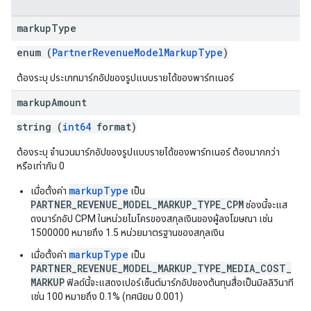
markup
Type
enum (
PartnerRevenueModelMarkupType
)
ต้องระบุ ประเภทมาร์กอัปของรูปแบบรายได้ของพาร์ทเนอร์
markup
Amount
string (
int64
format)
ต้องระบุ จำนวนมาร์กอัปของรูปแบบรายได้ของพาร์ทเนอร์ ต้องมากกว่า
หรือเท่ากับ 0
markupType
เมื่อตั้งค่า
เป็น
PARTNER_REVENUE_MODEL_MARKUP_TYPE_CPM
ช่องนี้จะแส
ดงมาร์กอัป CPM ในหน่วยไมโครของสกุลเงินของผู้ลงโฆษณา เช่น
1500000 หมายถึง 1.5 หน่วยมาตรฐานของสกุลเงิน
markupType
เมื่อตั้งค่า
เป็น
PARTNER_REVENUE_MODEL_MARKUP_TYPE_MEDIA_COST_
MARKUP
ฟิลด์นี้จะแสดงเปอร์เซ็นต์มาร์กอัปของต้นทุนสื่อเป็นมิลลิวินาที
เช่น 100 หมายถึง 0.1% (ทศนิยม 0.001)