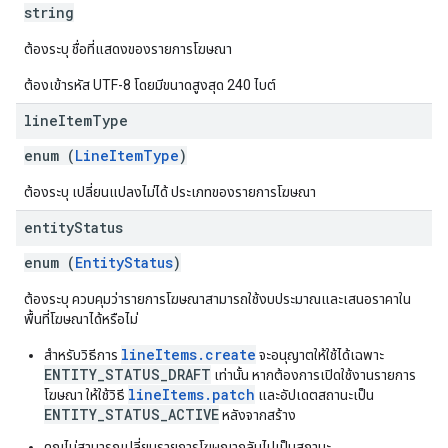
string
ต้องระบุ ชื่อที่แสดงของรายการโฆษณา
ต้องเข้ารหัส UTF-8 โดยมีขนาดสูงสุด 240 ไบต์
line
Item
Type
enum (
LineItemType
)
ต้องระบุ เปลี่ยนแปลงไม่ได้ ประเภทของรายการโฆษณา
entity
Status
enum (
EntityStatus
)
ต้องระบุ ควบคุมว่ารายการโฆษณาสามารถใช้งบประมาณและเสนอราคาใน
พื้นที่โฆษณาได้หรือไม่
lineItems.create
สำหรับวิธีการ
จะอนุญาตให้ใช้ได้เฉพาะ
ENTITY_STATUS_DRAFT
เท่านั้น หากต้องการเปิดใช้งานรายการ
lineItems.patch
โฆษณา ให้ใช้วิธี
และอัปเดตสถานะเป็น
ENTITY_STATUS_ACTIVE
หลังจากสร้าง
คุณไม่สามารถเปลี่ยนรายการโฆษณากลับไปเป็นสถานะ