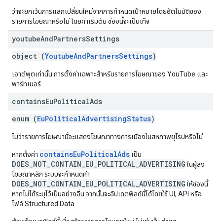
ว่าจะยกเว้นการแลกเปลี่ยนใหม่จากการกำหนดเป้าหมายโดยอัตโนมัติของ
รายการโฆษณาหรือไม่ โดยค่าเริ่มต้น ช่องนี้จะเป็นเท็จ
youtube
And
Partners
Settings
object (
YoutubeAndPartnersSettings
)
เอาต์พุตเท่านั้น การตั้งค่าเฉพาะสำหรับรายการโฆษณาของ YouTube และ
พาร์ทเนอร์
contains
Eu
Political
Ads
enum (
EuPoliticalAdvertisingStatus
)
ไม่ว่ารายการโฆษณานี้จะแสดงโฆษณาทางการเมืองในสหภาพยุโรปหรือไม่
containsEuPoliticalAds
หากตั้งค่า
เป็น
DOES_NOT_CONTAIN_EU_POLITICAL_ADVERTISING
ในผู้ลง
โฆษณาหลัก ระบบจะกำหนดค่า
DOES_NOT_CONTAIN_EU_POLITICAL_ADVERTISING
ให้ช่องนี้
หากไม่ได้ระบุไว้เป็นอย่างอื่น จากนั้นจะอัปเดตฟิลด์นี้ได้โดยใช้ UI, API หรือ
ไฟล์ Structured Data