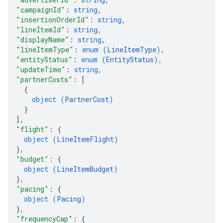
"campaignId"
: 
string
,
"insertionOrderId"
: 
string
,
"lineItemId"
: 
string
,
"displayName"
: 
string
,
"lineItemType"
: 
enum (
LineItemType
)
,
"entityStatus"
: 
enum (
EntityStatus
)
,
"updateTime"
: 
string
,
"partnerCosts"
: 
[
{
object (
PartnerCost
)
}
]
,
"flight"
: 
{
object (
LineItemFlight
)
}
,
"budget"
: 
{
object (
LineItemBudget
)
}
,
"pacing"
: 
{
object (
Pacing
)
}
,
"frequencyCap"
: 
{