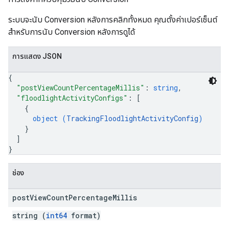
ระบบจะนับ Conversion หลังการคลิกทั้งหมด คุณตั้งค่าเปอร์เซ็นต์
สำหรับการนับ Conversion หลังการดูได้
การแสดง JSON
{
"postViewCountPercentageMillis"
: 
string
,
"floodlightActivityConfigs"
: 
[
{
object (
TrackingFloodlightActivityConfig
)
}
]
}
ช่อง
post
View
Count
Percentage
Millis
string (
int64
format)