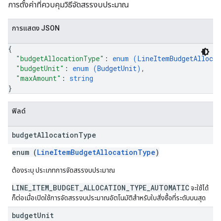
การตั้งค่าที่ควบคุมวิธีจัดสรรงบประมาณ
การแสดง JSON
{
"budgetAllocationType"
: 
enum (
LineItemBudgetAlloca
"budgetUnit"
: 
enum (
BudgetUnit
)
,
"maxAmount"
: 
string
}
ฟิลด์
budget
Allocation
Type
enum (
LineItemBudgetAllocationType
)
ต้องระบุ ประเภทการจัดสรรงบประมาณ
LINE_ITEM_BUDGET_ALLOCATION_TYPE_AUTOMATIC
จะใช้ได้
ก็ต่อเมื่อเปิดใช้การจัดสรรงบประมาณอัตโนมัติสำหรับใบสั่งซื้อที่ระดับบนสุด
budget
Unit