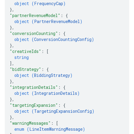
object (
FrequencyCap
)
}
,
"partnerRevenueModel"
: 
{
object (
PartnerRevenueModel
)
}
,
"conversionCounting"
: 
{
object (
ConversionCountingConfig
)
}
,
"creativeIds"
: 
[
string
]
,
"bidStrategy"
: 
{
object (
BiddingStrategy
)
}
,
"integrationDetails"
: 
{
object (
IntegrationDetails
)
}
,
"targetingExpansion"
: 
{
object (
TargetingExpansionConfig
)
}
,
"warningMessages"
: 
[
enum (
LineItemWarningMessage
)