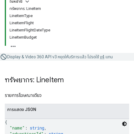
ในหน้านี้
ทรัพยากร: LineItem
LineItemType
LineItemFlight
LineItemFlightDateType
LineItemBudget
Display & Video 360 API v3 หยุดให้บริการแล้ว โปรดใช้
v4
แทน
ทรัพยากร: Line
Item
รายการโฆษณาเดียว
การแสดง JSON
{
"name"
: 
string
,
"advertiserId"
: 
string
,