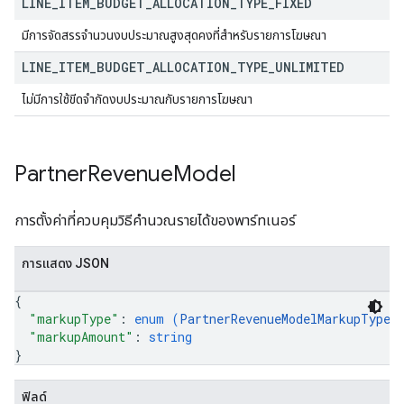
LINE
_
ITEM
_
BUDGET
_
ALLOCATION
_
TYPE
_
FIXED
มีการจัดสรรจำนวนงบประมาณสูงสุดคงที่สำหรับรายการโฆษณา
LINE
_
ITEM
_
BUDGET
_
ALLOCATION
_
TYPE
_
UNLIMITED
ไม่มีการใช้ขีดจํากัดงบประมาณกับรายการโฆษณา
Partner
Revenue
Model
การตั้งค่าที่ควบคุมวิธีคำนวณรายได้ของพาร์ทเนอร์
การแสดง JSON
{
"markupType"
: 
enum (
PartnerRevenueModelMarkupType
)
"markupAmount"
: 
string
}
ฟิลด์