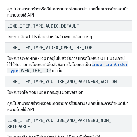
คุณไม่สามารถสร้างหรืออัปเดตรายการโฆษณาประเภทนี้และการกำหนดเป้า
หมายโดยใช้ API
LINE
_
ITEM
_
TYPE
_
AUDIO
_
DEFAULT
โฆษณาเสียง RTB ที่ขายสำหรับสภาพแวดล้อมต่างๆ
LINE
_
ITEM
_
TYPE
_
VIDEO
_
OVER
_
THE
_
TOP
โฆษณา Over-the-Top ที่อยู่ในใบสั่งซื้อการแทรกโฆษณา OTT ประเภทนี้
insertion
Order
ใช้ได้กับรายการโฆษณาที่มีใบสั่งซื้อการใส่โฆษณาเป็น
Type
OVER
_
THE
_
TOP
เท่านั้น
LINE
_
ITEM
_
TYPE
_
YOUTUBE
_
AND
_
PARTNERS
_
ACTION
โฆษณาวิดีโอ YouTube ที่กระตุ้น Conversion
คุณไม่สามารถสร้างหรืออัปเดตรายการโฆษณาประเภทนี้และการกำหนดเป้า
หมายโดยใช้ API
LINE
_
ITEM
_
TYPE
_
YOUTUBE
_
AND
_
PARTNERS
_
NON
_
SKIPPABLE