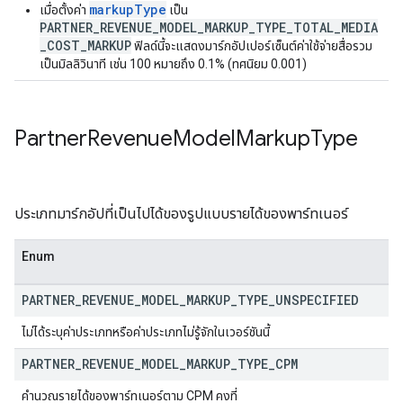
markupType
เมื่อตั้งค่า
เป็น
PARTNER_REVENUE_MODEL_MARKUP_TYPE_TOTAL_MEDIA
_COST_MARKUP
ฟิลด์นี้จะแสดงมาร์กอัปเปอร์เซ็นต์ค่าใช้จ่ายสื่อรวม
เป็นมิลลิวินาที เช่น 100 หมายถึง 0.1% (ทศนิยม 0.001)
Partner
Revenue
Model
Markup
Type
ประเภทมาร์กอัปที่เป็นไปได้ของรูปแบบรายได้ของพาร์ทเนอร์
Enum
PARTNER
_
REVENUE
_
MODEL
_
MARKUP
_
TYPE
_
UNSPECIFIED
ไม่ได้ระบุค่าประเภทหรือค่าประเภทไม่รู้จักในเวอร์ชันนี้
PARTNER
_
REVENUE
_
MODEL
_
MARKUP
_
TYPE
_
CPM
คำนวณรายได้ของพาร์ทเนอร์ตาม CPM คงที่