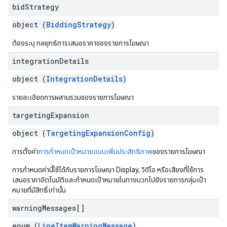
bid
Strategy
object (
BiddingStrategy
)
ต้องระบุ กลยุทธ์การเสนอราคาของรายการโฆษณา
integration
Details
object (
IntegrationDetails
)
รายละเอียดการผสานรวมของรายการโฆษณา
targeting
Expansion
object (
TargetingExpansionConfig
)
การตั้งค่า
การกำหนดเป้าหมายแบบเพิ่มประสิทธิภาพ
ของรายการโฆษณา
การกำหนดค่านี้ใช้ได้กับรายการโฆษณา Display, วิดีโอ หรือเสียงที่ใช้การ
เสนอราคาอัตโนมัติและกำหนดเป้าหมายในทางบวกไปยังรายการกลุ่มเป้า
หมายที่มีสิทธิ์เท่านั้น
warning
Messages[]
enum (
LineItemWarningMessage
)