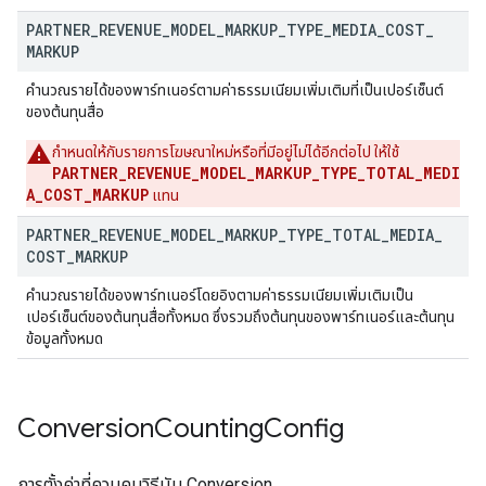
PARTNER
_
REVENUE
_
MODEL
_
MARKUP
_
TYPE
_
MEDIA
_
COST
_
MARKUP
คำนวณรายได้ของพาร์ทเนอร์ตามค่าธรรมเนียมเพิ่มเติมที่เป็นเปอร์เซ็นต์
ของต้นทุนสื่อ
กำหนดให้กับรายการโฆษณาใหม่หรือที่มีอยู่ไม่ได้อีกต่อไป ให้ใช้
PARTNER_REVENUE_MODEL_MARKUP_TYPE_TOTAL_MEDI
A_COST_MARKUP
แทน
PARTNER
_
REVENUE
_
MODEL
_
MARKUP
_
TYPE
_
TOTAL
_
MEDIA
_
COST
_
MARKUP
คํานวณรายได้ของพาร์ทเนอร์โดยอิงตามค่าธรรมเนียมเพิ่มเติมเป็น
เปอร์เซ็นต์ของต้นทุนสื่อทั้งหมด ซึ่งรวมถึงต้นทุนของพาร์ทเนอร์และต้นทุน
ข้อมูลทั้งหมด
Conversion
Counting
Config
การตั้งค่าที่ควบคุมวิธีนับ Conversion