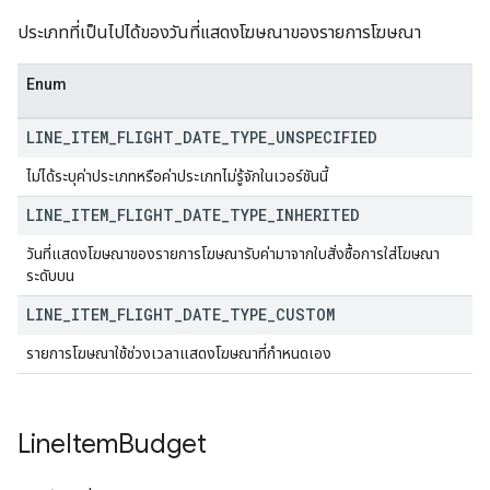
ประเภทที่เป็นไปได้ของวันที่แสดงโฆษณาของรายการโฆษณา
Enum
LINE
_
ITEM
_
FLIGHT
_
DATE
_
TYPE
_
UNSPECIFIED
ไม่ได้ระบุค่าประเภทหรือค่าประเภทไม่รู้จักในเวอร์ชันนี้
LINE
_
ITEM
_
FLIGHT
_
DATE
_
TYPE
_
INHERITED
วันที่แสดงโฆษณาของรายการโฆษณารับค่ามาจากใบสั่งซื้อการใส่โฆษณา
ระดับบน
LINE
_
ITEM
_
FLIGHT
_
DATE
_
TYPE
_
CUSTOM
รายการโฆษณาใช้ช่วงเวลาแสดงโฆษณาที่กำหนดเอง
Line
Item
Budget