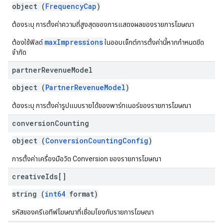
object (
FrequencyCap
)
ต้องระบุ การตั้งค่าความถี่สูงสุดของการแสดงผลของรายการโฆษณา
maxImpressions
ต้องใช้ฟิลด์
ในออบเจ็กต์การตั้งค่านี้หากกำหนดขีด
จำกัด
partner
Revenue
Model
object (
PartnerRevenueModel
)
ต้องระบุ การตั้งค่ารูปแบบรายได้ของพาร์ทเนอร์ของรายการโฆษณา
conversion
Counting
object (
ConversionCountingConfig
)
การตั้งค่าเครื่องมือวัด Conversion ของรายการโฆษณา
creative
Ids[]
string (
int64
format)
รหัสของครีเอทีฟโฆษณาที่เชื่อมโยงกับรายการโฆษณา