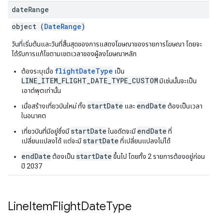
date
Range
object (
DateRange
)
วันที่เริ่มต้นและวันที่สิ้นสุดของการแสดงโฆษณาของรายการโฆษณา โดยจะ
ได้รับการแก้ไขตามเขตเวลาของผู้ลงโฆษณาหลัก
flightDateType
ต้องระบุเมื่อ
เป็น
LINE_ITEM_FLIGHT_DATE_TYPE_CUSTOM
มิเช่นนั้นจะเป็น
เอาต์พุตเท่านั้น
startDate
endDate
เมื่อสร้างเที่ยวบินใหม่ ทั้ง
และ
ต้องเป็นเวลา
ในอนาคต
startDate
endDate
เที่ยวบินที่มีอยู่ซึ่งมี
ในอดีตจะมี
ที่
startDate
เปลี่ยนแปลงได้ แต่จะมี
ที่เปลี่ยนแปลงไม่ได้
endDate
startDate
ต้องเป็น
ขึ้นไป โดยทั้ง 2 รายการต้องอยู่ก่อน
ปี 2037
Line
Item
Flight
Date
Type