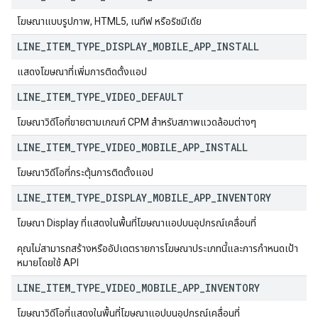
โฆษณาแบบรูปภาพ, HTML5, เนทีฟ หรือริชมีเดีย
LINE
_
ITEM
_
TYPE
_
DISPLAY
_
MOBILE
_
APP
_
INSTALL
แสดงโฆษณาที่เพิ่มการติดตั้งแอป
LINE
_
ITEM
_
TYPE
_
VIDEO
_
DEFAULT
โฆษณาวิดีโอที่ขายตามเกณฑ์ CPM สำหรับสภาพแวดล้อมต่างๆ
LINE
_
ITEM
_
TYPE
_
VIDEO
_
MOBILE
_
APP
_
INSTALL
โฆษณาวิดีโอที่กระตุ้นการติดตั้งแอป
LINE
_
ITEM
_
TYPE
_
DISPLAY
_
MOBILE
_
APP
_
INVENTORY
โฆษณา Display ที่แสดงในพื้นที่โฆษณาแอปบนอุปกรณ์เคลื่อนที่
คุณไม่สามารถสร้างหรืออัปเดตรายการโฆษณาประเภทนี้และการกำหนดเป้า
หมายโดยใช้ API
LINE
_
ITEM
_
TYPE
_
VIDEO
_
MOBILE
_
APP
_
INVENTORY
โฆษณาวิดีโอที่แสดงในพื้นที่โฆษณาแอปบนอุปกรณ์เคลื่อนที่