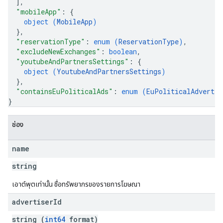
]
,
"mobileApp"
: 
{
object (
MobileApp
)
}
,
"reservationType"
: 
enum (
ReservationType
)
,
"excludeNewExchanges"
: 
boolean
,
"youtubeAndPartnersSettings"
: 
{
object (
YoutubeAndPartnersSettings
)
}
,
"containsEuPoliticalAds"
: 
enum (
EuPoliticalAdvertis
}
ช่อง
name
string
เอาต์พุตเท่านั้น ชื่อทรัพยากรของรายการโฆษณา
advertiser
Id
string (
int64
format)