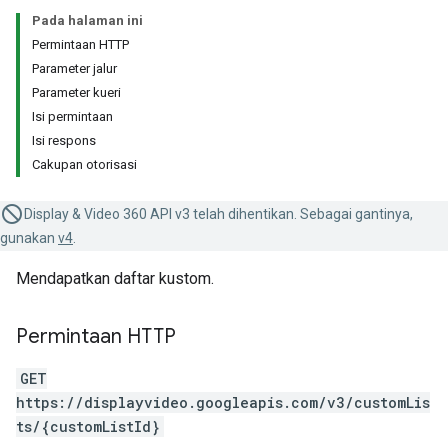
Pada halaman ini
Permintaan HTTP
Parameter jalur
Parameter kueri
Isi permintaan
Isi respons
Cakupan otorisasi
Display & Video 360 API v3 telah dihentikan. Sebagai gantinya,
gunakan
v4
.
Mendapatkan daftar kustom.
Permintaan HTTP
GET
https://displayvideo.googleapis.com/v3/customLis
ts/{customListId}