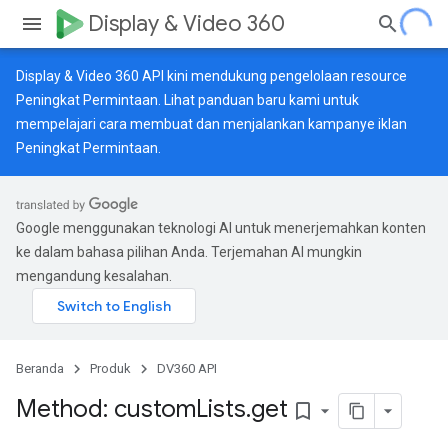
Display & Video 360
Display & Video 360 API kini mendukung pengelolaan resource
Peningkat Permintaan. Lihat
panduan baru
kami untuk
mempelajari cara membuat dan menjalankan kampanye iklan
Peningkat Permintaan.
Google menggunakan teknologi AI untuk menerjemahkan konten
ke dalam bahasa pilihan Anda. Terjemahan AI mungkin
mengandung kesalahan.
Beranda
Produk
DV360 API
Method: custom
Lists
.
get
bookmark_border