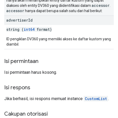
hanya akan menampilkan entity daftar kustom yang dapat
accessor
diakses oleh entity DV360 yang diidentifikasi dalam
.
accessor
hanya dapat berupa salah satu dari hal berikut:
advertiser
Id
string (
int64
format)
ID pengiklan DV360 yang memiliki akses ke daftar kustom yang
diambil.
Isi permintaan
Isi permintaan harus kosong.
Isi respons
Jika berhasil, isi respons memuat instance
CustomList
.
Cakupan otorisasi