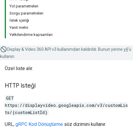
Yol parametreleri
Sorgu parametreleri
İstek içeriği
Yanıt metni
Yetkilendirme kapsamları
Display & Video 360 API v3 kullanımdan kaldırıldı. Bunun yerine
v4
'ü
kullanın.
Özel liste alır.
HTTP isteği
GET
https://displayvideo.googleapis.com/v3/customLis
ts/{customListId}
URL,
gRPC Kod Dönüştürme
söz dizimini kullanır.