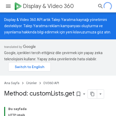
Display & Video 360
Display & Video 360 API artık Talep Yaratma kaynağı yönetimini
destekliyor. Talep Yaratma reklam kampanyası oluşturma ve
yayınlama hakkında bilgi edinmek için
yeni kılavuzumuza
göz atın.
Google, içerikleri tercih ettiğiniz dile çevirmek için yapay zeka
teknolojisini kullanır. Yapay zeka çevirilerinde hata olabilir.
Ana Sayfa
Ürünler
DV360 API
Method: custom
Lists
.
get
bookmark_border
Bu sayfada
HTTP isteği