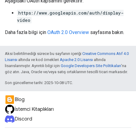
Aşağıdaki OAuth kapsamını gerektirir:
https://www.googleapis.com/auth/display-
video
Daha fazla bilgi için
OAuth 2.0 Overview
sayfasına bakın.
Aksi belirtilmediği sürece bu sayfanın içeriği
Creative Commons Atıf 4.0
Lisansı
altında ve kod örnekleri
Apache 2.0 Lisansı
altında
lisanslanmıştır. Ayrıntılı bilgi için
Google Developers Site Politikaları
'na
göz atın. Java, Oracle ve/veya satış ortaklarının tescilli ticari markasıdır.
Son güncelleme tarihi: 2025-10-08 UTC.
Blog
İstemci Kitaplıkları
Discord