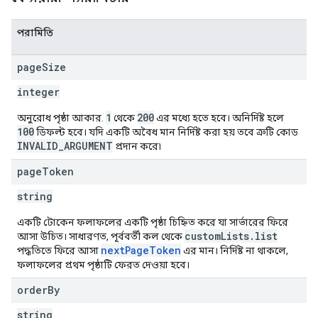
পরামিতি
page
Size
integer
1
200
অনুরোধ পৃষ্ঠা আকার.
থেকে
এর মধ্যে হতে হবে। অনির্দিষ্ট হলে
100
ডিফল্ট হবে। যদি একটি অবৈধ মান নির্দিষ্ট করা হয় তবে ত্রুটি কোড
INVALID_ARGUMENT
প্রদান করে৷
page
Token
string
একটি টোকেন ফলাফলের একটি পৃষ্ঠা চিহ্নিত করে যা সার্ভারের ফিরে
customLists.list
আসা উচিত। সাধারণত, পূর্ববর্তী কল থেকে
nextPageToken
পদ্ধতিতে ফিরে আসা
এর মান। নির্দিষ্ট না থাকলে,
ফলাফলের প্রথম পৃষ্ঠাটি ফেরত দেওয়া হবে।
order
By
string