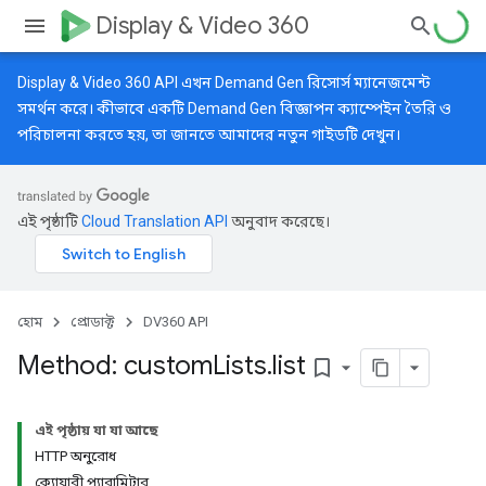
Display & Video 360
Display & Video 360 API এখন Demand Gen রিসোর্স ম্যানেজমেন্ট
সমর্থন করে। কীভাবে একটি Demand Gen বিজ্ঞাপন ক্যাম্পেইন তৈরি ও
পরিচালনা করতে হয়, তা জানতে আমাদের
নতুন গাইডটি
দেখুন।
এই পৃষ্ঠাটি
Cloud Translation API
অনুবাদ করেছে।
হোম
প্রোডাক্ট
DV360 API
Method: custom
Lists
.
list
bookmark_border
এই পৃষ্ঠায় যা যা আছে
HTTP অনুরোধ
ক্যোয়ারী প্যারামিটার