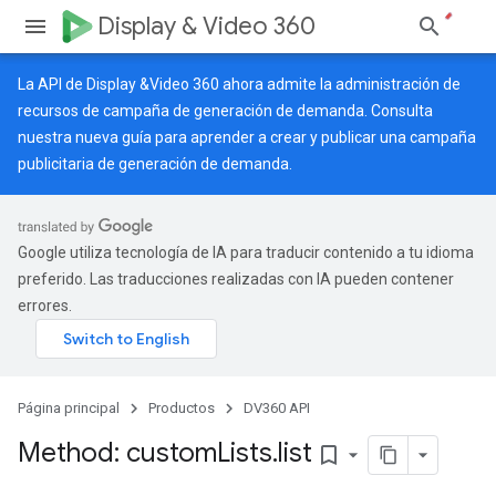
Display & Video 360
La API de Display &Video 360 ahora admite la administración de
recursos de campaña de generación de demanda. Consulta
nuestra
nueva guía
para aprender a crear y publicar una campaña
publicitaria de generación de demanda.
Google utiliza tecnología de IA para traducir contenido a tu idioma
preferido. Las traducciones realizadas con IA pueden contener
errores.
Página principal
Productos
DV360 API
Method: custom
Lists
.
list
bookmark_border