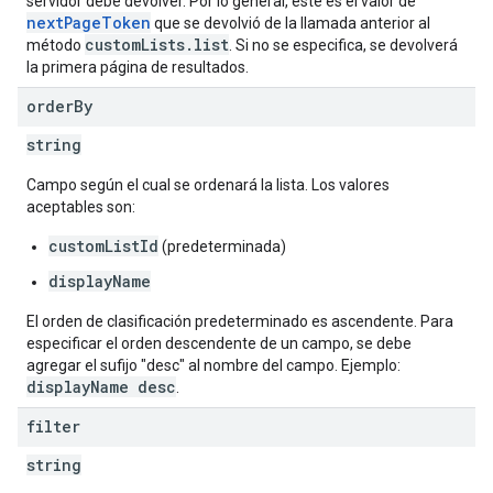
servidor debe devolver. Por lo general, este es el valor de
nextPageToken
que se devolvió de la llamada anterior al
customLists.list
método
. Si no se especifica, se devolverá
la primera página de resultados.
order
By
string
Campo según el cual se ordenará la lista. Los valores
aceptables son:
customListId
(predeterminada)
displayName
El orden de clasificación predeterminado es ascendente. Para
especificar el orden descendente de un campo, se debe
agregar el sufijo "desc" al nombre del campo. Ejemplo:
displayName desc
.
filter
string