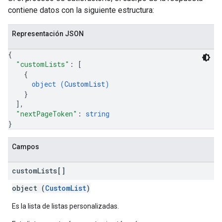
contiene datos con la siguiente estructura:
Representación JSON
{
"customLists"
: 
[
{
object (
CustomList
)
}
]
,
"nextPageToken"
: 
string
}
Campos
custom
Lists[]
object (
CustomList
)
Es la lista de listas personalizadas.