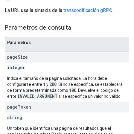
La URL usa la sintaxis de la
transcodificación gRPC
.
Parámetros de consulta
Parámetros
page
Size
integer
Indica el tamaño de la página solicitada. La hora debe
1
200
configurarse entre
y
. Si no se especifica, se establecerá
100
de forma predeterminada como
. Devuelve el código de
INVALID_ARGUMENT
error
si se especifica un valor no válido.
page
Token
string
Un token que identifica una página de resultados que el