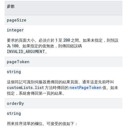
參數
page
Size
integer
1
200
要求的頁面大小。必須介於
至
之間。如果未指定，則預設
100
為
。如果指定的值無效，則傳回錯誤碼
INVALID_ARGUMENT
。
page
Token
string
這個符記可識別伺服器應傳回的結果頁面。通常這是先前呼叫
customLists.list
nextPageToken
方法時傳回的
值。如未
指定，系統會傳回第一頁的結果。
order
By
string
用來排序清單的欄位。可接受的值如下：