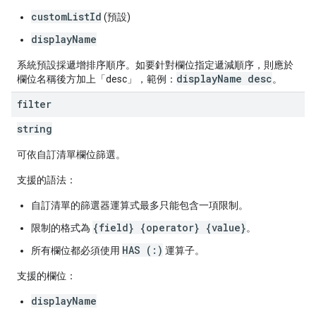
customListId
(預設)
displayName
系統預設採遞增排序順序。如要針對欄位指定遞減順序，則應於
displayName desc
欄位名稱後方加上「desc」，範例：
。
filter
string
可依自訂清單欄位篩選。
支援的語法：
自訂清單的篩選器運算式最多只能包含一項限制。
{field} {operator} {value}
限制的格式為
。
HAS (:)
所有欄位都必須使用
運算子。
支援的欄位：
displayName