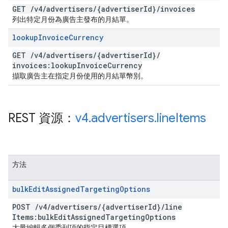
GET
/
v4
/
advertisers
/
{advertiser
Id}
/
invoices
列出特定月份為廣告主發布的月結單。
lookup
Invoice
Currency
GET
/
v4
/
advertisers
/
{advertiser
Id}
/
invoices:lookup
Invoice
Currency
擷取廣告主在指定月份使用的月結單幣別。
REST 資源：
v4
.
advertisers
.
line
Items
方法
bulk
Edit
Assigned
Targeting
Options
POST
/
v4
/
advertisers
/
{advertiser
Id}
/
line
Items:bulk
Edit
Assigned
Targeting
Options
大量編輯多個委刊項的指定目標選項。