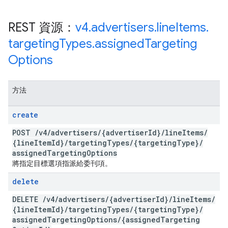
REST 資源：
v4
.
advertisers
.
line
Items
.
targeting
Types
.
assigned
Targeting
Options
方法
create
POST
/
v4
/
advertisers
/
{advertiser
Id}
/
line
Items
/
{line
Item
Id}
/
targeting
Types
/
{targeting
Type}
/
assigned
Targeting
Options
將指定目標選項指派給委刊項。
delete
DELETE
/
v4
/
advertisers
/
{advertiser
Id}
/
line
Items
/
{line
Item
Id}
/
targeting
Types
/
{targeting
Type}
/
assigned
Targeting
Options
/
{assigned
Targeting