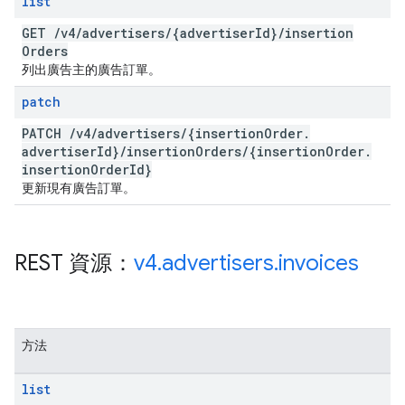
list
GET
/
v4
/
advertisers
/
{advertiser
Id}
/
insertion
Orders
列出廣告主的廣告訂單。
patch
PATCH
/
v4
/
advertisers
/
{insertion
Order
.
advertiser
Id}
/
insertion
Orders
/
{insertion
Order
.
insertion
Order
Id}
更新現有廣告訂單。
REST 資源：
v4
.
advertisers
.
invoices
方法
list