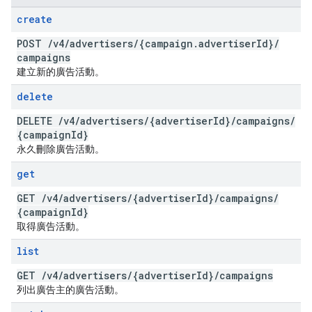
create
POST
/
v4
/
advertisers
/
{campaign
.
advertiser
Id}
/
campaigns
建立新的廣告活動。
delete
DELETE
/
v4
/
advertisers
/
{advertiser
Id}
/
campaigns
/
{campaign
Id}
永久刪除廣告活動。
get
GET
/
v4
/
advertisers
/
{advertiser
Id}
/
campaigns
/
{campaign
Id}
取得廣告活動。
list
GET
/
v4
/
advertisers
/
{advertiser
Id}
/
campaigns
列出廣告主的廣告活動。