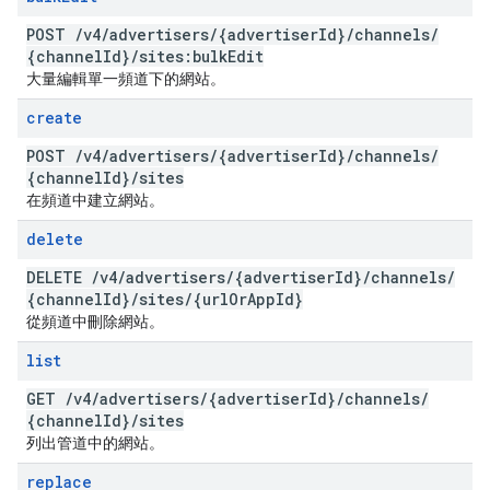
POST
/
v4
/
advertisers
/
{advertiser
Id}
/
channels
/
{channel
Id}
/
sites:bulk
Edit
大量編輯單一頻道下的網站。
create
POST
/
v4
/
advertisers
/
{advertiser
Id}
/
channels
/
{channel
Id}
/
sites
在頻道中建立網站。
delete
DELETE
/
v4
/
advertisers
/
{advertiser
Id}
/
channels
/
{channel
Id}
/
sites
/
{url
Or
App
Id}
從頻道中刪除網站。
list
GET
/
v4
/
advertisers
/
{advertiser
Id}
/
channels
/
{channel
Id}
/
sites
列出管道中的網站。
replace