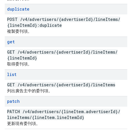
duplicate
POST
/
v4
/
advertisers
/
{advertiser
Id}
/
line
Items
/
{line
Item
Id}:duplicate
複製委刊項。
get
GET
/
v4
/
advertisers
/
{advertiser
Id}
/
line
Items
/
{line
Item
Id}
取得委刊項。
list
GET
/
v4
/
advertisers
/
{advertiser
Id}
/
line
Items
列出廣告主中的委刊項。
patch
PATCH
/
v4
/
advertisers
/
{line
Item
.
advertiser
Id}
/
line
Items
/
{line
Item
.
line
Item
Id}
更新現有委刊項。