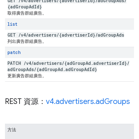
GET
/
v4
/
advertisers
/
{advertiser
Id}
/
ad
Group
Ads
/
{ad
Group
Ad
Id}
取得廣告群組廣告。
list
GET
/
v4
/
advertisers
/
{advertiser
Id}
/
ad
Group
Ads
列出廣告群組廣告。
patch
PATCH
/
v4
/
advertisers
/
{ad
Group
Ad
.
advertiser
Id}
/
ad
Group
Ads
/
{ad
Group
Ad
.
ad
Group
Ad
Id}
更新廣告群組廣告。
REST 資源：
v4
.
advertisers
.
ad
Groups
方法