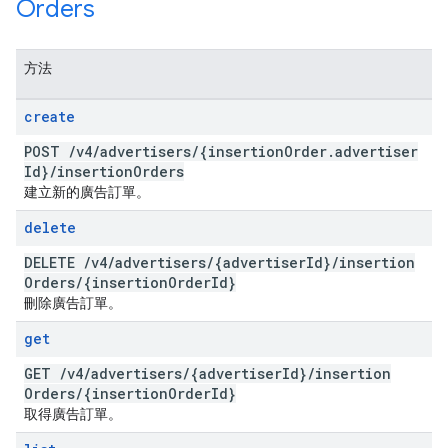
Orders
方法
create
POST
/
v4
/
advertisers
/
{insertion
Order
.
advertiser
Id}
/
insertion
Orders
建立新的廣告訂單。
delete
DELETE
/
v4
/
advertisers
/
{advertiser
Id}
/
insertion
Orders
/
{insertion
Order
Id}
刪除廣告訂單。
get
GET
/
v4
/
advertisers
/
{advertiser
Id}
/
insertion
Orders
/
{insertion
Order
Id}
取得廣告訂單。