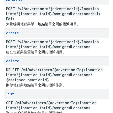
POST
/
v4
/
advertisers
/
{advertiser
Id}
/
location
Lists
/
{location
List
Id}
/
assigned
Locations:bulk
Edit
大量編輯地點與單一地點清單之間的指派項目。
create
POST
/
v4
/
advertisers
/
{advertiser
Id}
/
location
Lists
/
{location
List
Id}
/
assigned
Locations
建立位置與位置清單之間的指派項目。
delete
DELETE
/
v4
/
advertisers
/
{advertiser
Id}
/
location
Lists
/
{location
List
Id}
/
assigned
Locations
/
{assigned
Location
Id}
刪除地點與地點清單之間的指派作業。
list
GET
/
v4
/
advertisers
/
{advertiser
Id}
/
location
Lists
/
{location
List
Id}
/
assigned
Locations