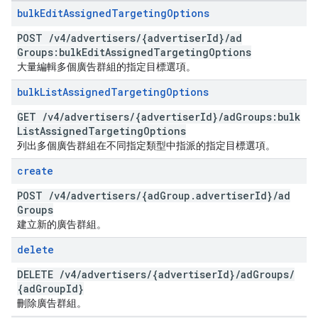
bulk
Edit
Assigned
Targeting
Options
POST
/
v4
/
advertisers
/
{advertiser
Id}
/
ad
Groups:bulk
Edit
Assigned
Targeting
Options
大量編輯多個廣告群組的指定目標選項。
bulk
List
Assigned
Targeting
Options
GET
/
v4
/
advertisers
/
{advertiser
Id}
/
ad
Groups:bulk
List
Assigned
Targeting
Options
列出多個廣告群組在不同指定類型中指派的指定目標選項。
create
POST
/
v4
/
advertisers
/
{ad
Group
.
advertiser
Id}
/
ad
Groups
建立新的廣告群組。
delete
DELETE
/
v4
/
advertisers
/
{advertiser
Id}
/
ad
Groups
/
{ad
Group
Id}
刪除廣告群組。