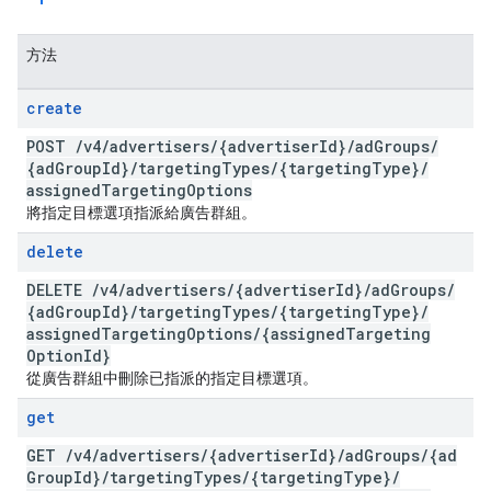
方法
create
POST
/
v4
/
advertisers
/
{advertiser
Id}
/
ad
Groups
/
{ad
Group
Id}
/
targeting
Types
/
{targeting
Type}
/
assigned
Targeting
Options
將指定目標選項指派給廣告群組。
delete
DELETE
/
v4
/
advertisers
/
{advertiser
Id}
/
ad
Groups
/
{ad
Group
Id}
/
targeting
Types
/
{targeting
Type}
/
assigned
Targeting
Options
/
{assigned
Targeting
Option
Id}
從廣告群組中刪除已指派的指定目標選項。
get
GET
/
v4
/
advertisers
/
{advertiser
Id}
/
ad
Groups
/
{ad
Group
Id}
/
targeting
Types
/
{targeting
Type}
/