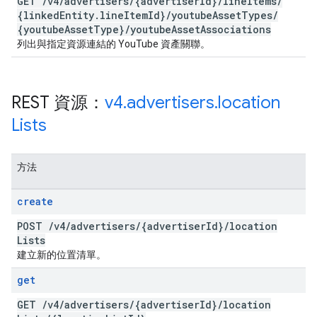
GET
/
v4
/
advertisers
/
{advertiser
Id}
/
line
Items
/
{linked
Entity
.
line
Item
Id}
/
youtube
Asset
Types
/
{youtube
Asset
Type}
/
youtube
Asset
Associations
列出與指定資源連結的 YouTube 資產關聯。
REST 資源：
v4
.
advertisers
.
location
Lists
方法
create
POST
/
v4
/
advertisers
/
{advertiser
Id}
/
location
Lists
建立新的位置清單。
get
GET
/
v4
/
advertisers
/
{advertiser
Id}
/
location