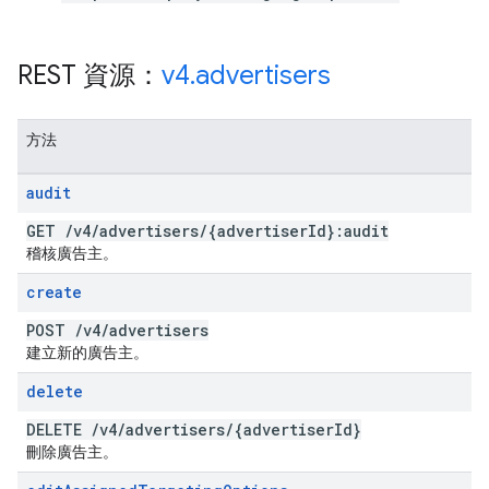
REST 資源：
v4
.
advertisers
方法
audit
GET
/
v4
/
advertisers
/
{advertiser
Id}:audit
稽核廣告主。
create
POST
/
v4
/
advertisers
建立新的廣告主。
delete
DELETE
/
v4
/
advertisers
/
{advertiser
Id}
刪除廣告主。