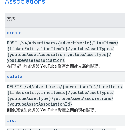
Associations
方法
create
POST
/
v4
/
advertisers
/
{advertiser
Id}
/
line
Items
/
{linked
Entity
.
line
Item
Id}
/
youtube
Asset
Types
/
{youtube
Asset
Association
.
youtube
Asset
Type}
/
youtube
Asset
Associations
在已識別的資源與 YouTube 資產之間建立新的關聯。
delete
DELETE
/
v4
/
advertisers
/
{advertiser
Id}
/
line
Items
/
{linked
Entity
.
line
Item
Id}
/
youtube
Asset
Types
/
{youtube
Asset
Type}
/
youtube
Asset
Associations
/
{youtube
Asset
Association
Id}
刪除所識別資源與 YouTube 資產之間的現有關聯。
list