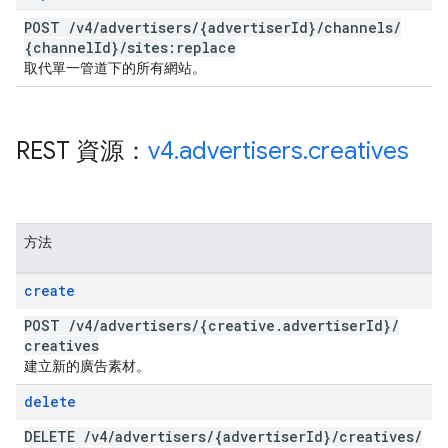
POST
/
v4
/
advertisers
/
{advertiser
Id}
/
channels
/
{channel
Id}
/
sites:replace
取代單一管道下的所有網站。
REST 資源：
v4
.
advertisers
.
creatives
方法
create
POST
/
v4
/
advertisers
/
{creative
.
advertiser
Id}
/
creatives
建立新的廣告素材。
delete
DELETE
/
v4
/
advertisers
/
{advertiser
Id}
/
creatives
/