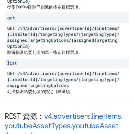
Option
Id}
從委刊項中刪除已指派的指定目標選項。
get
GET
/
v4
/
advertisers
/
{advertiser
Id}
/
line
Items
/
{line
Item
Id}
/
targeting
Types
/
{targeting
Type}
/
assigned
Targeting
Options
/
{assigned
Targeting
Option
Id}
取得指派給委刊項的單一指定目標選項。
list
GET
/
v4
/
advertisers
/
{advertiser
Id}
/
line
Items
/
{line
Item
Id}
/
targeting
Types
/
{targeting
Type}
/
assigned
Targeting
Options
列出指派給委刊項的指定目標選項。
REST 資源：
v4
.
advertisers
.
line
Items
.
youtube
Asset
Types
.
youtube
Asset