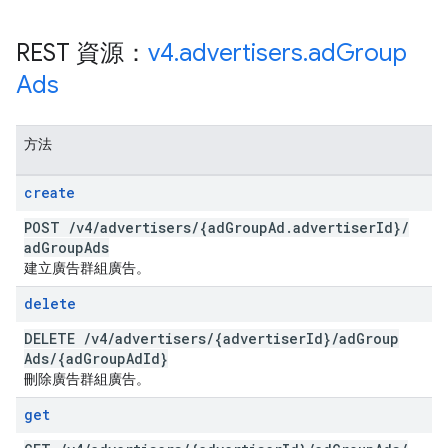
REST 資源：
v4
.
advertisers
.
ad
Group
Ads
方法
create
POST
/
v4
/
advertisers
/
{ad
Group
Ad
.
advertiser
Id}
/
ad
Group
Ads
建立廣告群組廣告。
delete
DELETE
/
v4
/
advertisers
/
{advertiser
Id}
/
ad
Group
Ads
/
{ad
Group
Ad
Id}
刪除廣告群組廣告。
get