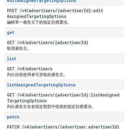
edit
Assigned
Targeting
Options
POST
/
v4
/
advertisers
/
{advertiser
Id}:edit
Assigned
Targeting
Options
編輯單一廣告主下的指定目標選項。
get
GET
/
v4
/
advertisers
/
{advertiser
Id}
取得廣告主。
list
GET
/
v4
/
advertisers
列出目前使用者可存取的廣告主。
list
Assigned
Targeting
Options
GET
/
v4
/
advertisers
/
{advertiser
Id}:list
Assigned
Targeting
Options
列出廣告主在各指定類型中指派的指定目標選項。
patch
PATCH
/
v4
/
advertisers
/
{advertiser
.
advertiser
Id}