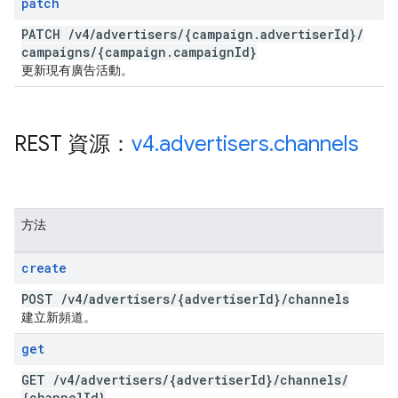
patch
PATCH
/
v4
/
advertisers
/
{campaign
.
advertiser
Id}
/
campaigns
/
{campaign
.
campaign
Id}
更新現有廣告活動。
REST 資源：
v4
.
advertisers
.
channels
方法
create
POST
/
v4
/
advertisers
/
{advertiser
Id}
/
channels
建立新頻道。
get
GET
/
v4
/
advertisers
/
{advertiser
Id}
/
channels
/
{channel
Id}