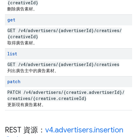
{creative
Id}
刪除廣告素材。
get
GET
/
v4
/
advertisers
/
{advertiser
Id}
/
creatives
/
{creative
Id}
取得廣告素材。
list
GET
/
v4
/
advertisers
/
{advertiser
Id}
/
creatives
列出廣告主中的廣告素材。
patch
PATCH
/
v4
/
advertisers
/
{creative
.
advertiser
Id}
/
creatives
/
{creative
.
creative
Id}
更新現有廣告素材。
REST 資源：
v4
.
advertisers
.
insertion