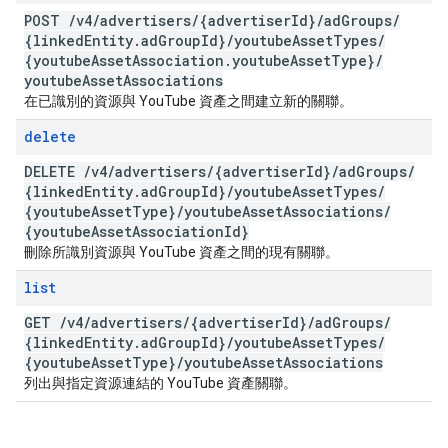
POST
/
v4
/
advertisers
/
{advertiser
Id}
/
ad
Groups
/
{linked
Entity
.
ad
Group
Id}
/
youtube
Asset
Types
/
{youtube
Asset
Association
.
youtube
Asset
Type}
/
youtube
Asset
Associations
在已識別的資源與 YouTube 資產之間建立新的關聯。
delete
DELETE
/
v4
/
advertisers
/
{advertiser
Id}
/
ad
Groups
/
{linked
Entity
.
ad
Group
Id}
/
youtube
Asset
Types
/
{youtube
Asset
Type}
/
youtube
Asset
Associations
/
{youtube
Asset
Association
Id}
刪除所識別資源與 YouTube 資產之間的現有關聯。
list
GET
/
v4
/
advertisers
/
{advertiser
Id}
/
ad
Groups
/
{linked
Entity
.
ad
Group
Id}
/
youtube
Asset
Types
/
{youtube
Asset
Type}
/
youtube
Asset
Associations
列出與指定資源連結的 YouTube 資產關聯。