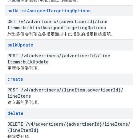
bulk
List
Assigned
Targeting
Options
GET
/
v4
/
advertisers
/
{advertiser
Id}
/
line
Items:bulk
List
Assigned
Targeting
Options
列出多個委刊項在各指定類型中已指派的指定目標選項。
bulk
Update
POST
/
v4
/
advertisers
/
{advertiser
Id}
/
line
Items:bulk
Update
更新多個委刊項。
create
POST
/
v4
/
advertisers
/
{line
Item
.
advertiser
Id}
/
line
Items
建立新的委刊項。
delete
DELETE
/
v4
/
advertisers
/
{advertiser
Id}
/
line
Items
/
{line
Item
Id}
刪除委刊項。