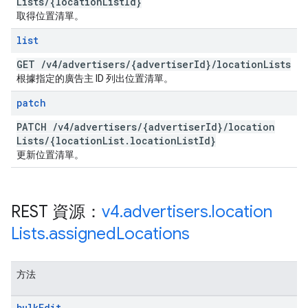
Lists
/
{location
List
Id}
取得位置清單。
list
GET
/
v4
/
advertisers
/
{advertiser
Id}
/
location
Lists
根據指定的廣告主 ID 列出位置清單。
patch
PATCH
/
v4
/
advertisers
/
{advertiser
Id}
/
location
Lists
/
{location
List
.
location
List
Id}
更新位置清單。
REST 資源：
v4
.
advertisers
.
location
Lists
.
assigned
Locations
方法
bulk
Edit