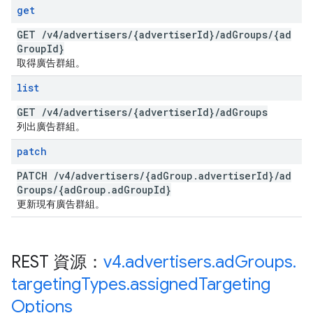
get
GET
/
v4
/
advertisers
/
{advertiser
Id}
/
ad
Groups
/
{ad
Group
Id}
取得廣告群組。
list
GET
/
v4
/
advertisers
/
{advertiser
Id}
/
ad
Groups
列出廣告群組。
patch
PATCH
/
v4
/
advertisers
/
{ad
Group
.
advertiser
Id}
/
ad
Groups
/
{ad
Group
.
ad
Group
Id}
更新現有廣告群組。
REST 資源：
v4
.
advertisers
.
ad
Groups
.
targeting
Types
.
assigned
Targeting
Options