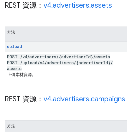
REST 資源：
v4
.
advertisers
.
assets
方法
upload
POST
/
v4
/
advertisers
/
{advertiser
Id}
/
assets
POST
/
upload
/
v4
/
advertisers
/
{advertiser
Id}
/
assets
上傳素材資源。
REST 資源：
v4
.
advertisers
.
campaigns
方法