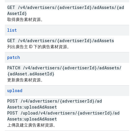
GET
/
v4
/
advertisers
/
{advertiser
Id}
/
ad
Assets
/
{ad
Asset
Id}
取得廣告素材資源。
list
GET
/
v4
/
advertisers
/
{advertiser
Id}
/
ad
Assets
列出廣告主 ID 下的廣告素材資源。
patch
PATCH
/
v4
/
advertisers
/
{advertiser
Id}
/
ad
Assets
/
{ad
Asset
.
ad
Asset
Id}
更新廣告素材資源。
upload
POST
/
v4
/
advertisers
/
{advertiser
Id}
/
ad
Assets:upload
Ad
Asset
POST
/
upload
/
v4
/
advertisers
/
{advertiser
Id}
/
ad
Assets:upload
Ad
Asset
上傳及建立廣告素材資源。