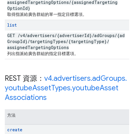
assigned
Targeting
Options
/
{assigned
Targeting
Option
Id}
取得指派給廣告群組的單一指定目標選項。
list
GET
/
v4
/
advertisers
/
{advertiser
Id}
/
ad
Groups
/
{ad
Group
Id}
/
targeting
Types
/
{targeting
Type}
/
assigned
Targeting
Options
列出指派給廣告群組的指定目標選項。
REST 資源：
v4
.
advertisers
.
ad
Groups
.
youtube
Asset
Types
.
youtube
Asset
Associations
方法
create