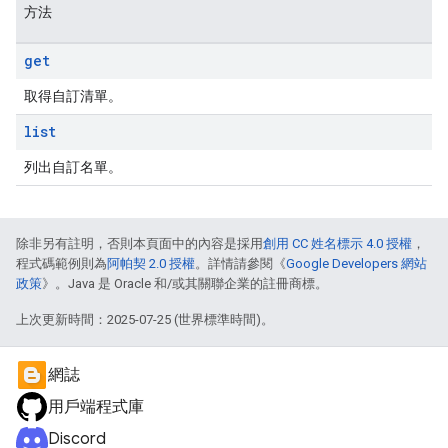
方法
get
取得自訂清單。
list
列出自訂名單。
除非另有註明，否則本頁面中的內容是採用
創用 CC 姓名標示 4.0 授權
，
程式碼範例則為
阿帕契 2.0 授權
。詳情請參閱《
Google Developers 網站
政策
》。Java 是 Oracle 和/或其關聯企業的註冊商標。
上次更新時間：2025-07-25 (世界標準時間)。
網誌
用戶端程式庫
Discord