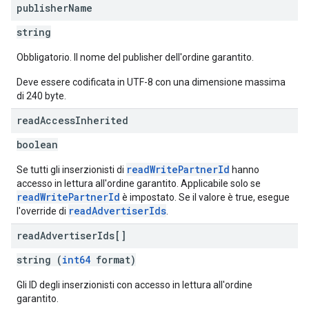
publisher
Name
string
Obbligatorio. Il nome del publisher dell'ordine garantito.
Deve essere codificata in UTF-8 con una dimensione massima
di 240 byte.
read
Access
Inherited
boolean
readWritePartnerId
Se tutti gli inserzionisti di
hanno
accesso in lettura all'ordine garantito. Applicabile solo se
readWritePartnerId
è impostato. Se il valore è true, esegue
readAdvertiserIds
l'override di
.
read
Advertiser
Ids[]
string (
int64
format)
Gli ID degli inserzionisti con accesso in lettura all'ordine
garantito.