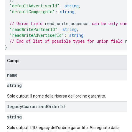
"defaultAdvertiserId"
: 
string
,
"defaultCampaignId"
: 
string
,
// Union field 
read_write_accessor
 can be only one 
"readWritePartnerId"
: 
string
,
"readWriteAdvertiserId"
: 
string
// End of list of possible types for union field 
rea
}
Campi
name
string
Solo output. Il nome della risorsa dell'ordine garantito.
legacy
Guaranteed
Order
Id
string
Solo output. L'ID legacy dell'ordine garantito. Assegnato dalla