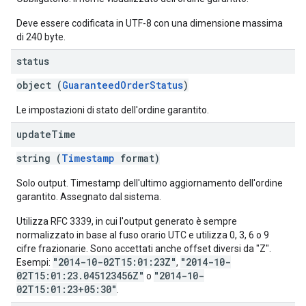
Deve essere codificata in UTF-8 con una dimensione massima
di 240 byte.
status
object (
GuaranteedOrderStatus
)
Le impostazioni di stato dell'ordine garantito.
update
Time
string (
Timestamp
format)
Solo output. Timestamp dell'ultimo aggiornamento dell'ordine
garantito. Assegnato dal sistema.
Utilizza RFC 3339, in cui l'output generato è sempre
normalizzato in base al fuso orario UTC e utilizza 0, 3, 6 o 9
cifre frazionarie. Sono accettati anche offset diversi da "Z".
"2014-10-02T15:01:23Z"
"2014-10-
Esempi:
,
02T15:01:23.045123456Z"
"2014-10-
o
02T15:01:23+05:30"
.