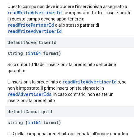
Questo campo non deve includere l'inserzionista assegnato a
readWriteAdvertiserId
, se impostato. Tutti gli inserzionisti
in questo campo devono appartenere a
readWritePartnerId
o allo stesso partner di
readWriteAdvertiserId
.
default
Advertiser
Id
string (
int64
format)
Solo output. L'ID dell'inserzionista predefinito dell'ordine
garantito.
readWriteAdvertiserId
L'inserzionista predefinito è
o, se
non è impostato, il primo inserzionista elencato in
readAdvertiserIds
. In caso contrario, non esiste un
inserzionista predefinito.
default
Campaign
Id
string (
int64
format)
L'ID della campagna predefinita assegnata all'ordine garantito.