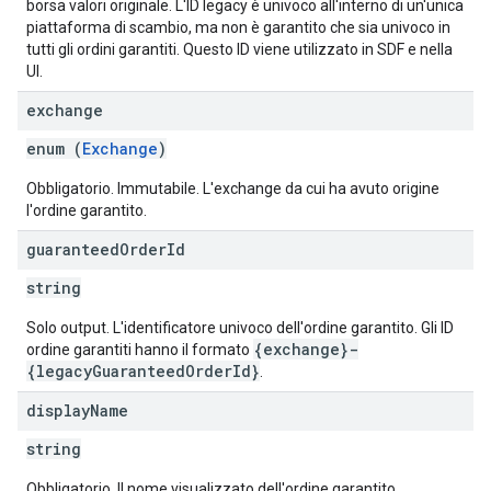
borsa valori originale. L'ID legacy è univoco all'interno di un'unica
piattaforma di scambio, ma non è garantito che sia univoco in
tutti gli ordini garantiti. Questo ID viene utilizzato in SDF e nella
UI.
exchange
enum (
Exchange
)
Obbligatorio. Immutabile. L'exchange da cui ha avuto origine
l'ordine garantito.
guaranteed
Order
Id
string
Solo output. L'identificatore univoco dell'ordine garantito. Gli ID
{exchange}-
ordine garantiti hanno il formato
{legacyGuaranteedOrderId}
.
display
Name
string
Obbligatorio. Il nome visualizzato dell'ordine garantito.