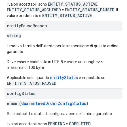
ENTITY_STATUS_ACTIVE
I valori accettabili sono
,
ENTITY_STATUS_ARCHIVED
ENTITY_STATUS_PAUSED
e
. Il
ENTITY_STATUS_ACTIVE
valore predefinito è
.
entity
Pause
Reason
string
Il motivo fornito dall'utente per la sospensione di questo ordine
garantito.
Deve essere codificata in UTF-8 e avere una lunghezza
massima di 100 byte.
entityStatus
Applicabile solo quando
è impostato su
ENTITY_STATUS_PAUSED
.
config
Status
enum (
GuaranteedOrderConfigStatus
)
Solo output. Lo stato di configurazione dell'ordine garantito.
PENDING
COMPLETED
I valori accettabili sono
e
.