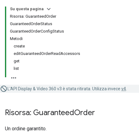
Su questa pagina
Risorsa: GuaranteedOrder
GuaranteedOrderStatus
GuaranteedOrderConfigStatus
Metodi
create
editGuaranteedOrderReadAccessors
get
list
L'API Display & Video 360 v3 è stata ritirata. Utilizza invece
v4
.
Risorsa: Guaranteed
Order
Un ordine garantito.