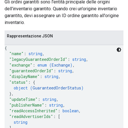
Gli ordini garantiti sono l'entità principale delle origini
dell'inventario garantito. Quando crei un'origine inventario
garantito, devi assegnare un ID ordine garantito all'origine
inventario.
Rappresentazione JSON
{
"name"
: 
string
,
"legacyGuaranteedOrderId"
: 
string
,
"exchange"
: 
enum (
Exchange
)
,
"guaranteedOrderId"
: 
string
,
"displayName"
: 
string
,
"status"
: 
{
object (
GuaranteedOrderStatus
)
}
,
"updateTime"
: 
string
,
"publisherName"
: 
string
,
"readAccessInherited"
: 
boolean
,
"readAdvertiserIds"
: 
[
string
]
,