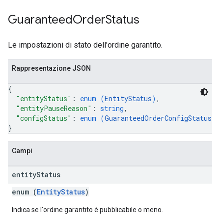
Guaranteed
Order
Status
Le impostazioni di stato dell'ordine garantito.
Rappresentazione JSON
{
"entityStatus"
: 
enum (
EntityStatus
)
,
"entityPauseReason"
: 
string
,
"configStatus"
: 
enum (
GuaranteedOrderConfigStatus
)
}
Campi
entity
Status
enum (
EntityStatus
)
Indica se l'ordine garantito è pubblicabile o meno.