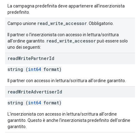
La campagna predefinita deve appartenere all'inserzionista
predefinito.
read_write_accessor
Campo unione
. Obbligatorio.
Il partner o l'inserzionista con accesso in lettura/scrittura
read_write_accessor
all'ordine garantito.
può essere solo
uno dei seguenti:
read
Write
Partner
Id
string (
int64
format)
Il partner con accesso in lettura/scrittura all'ordine garantito.
read
Write
Advertiser
Id
string (
int64
format)
L'inserzionista con accesso in lettura/scrittura all'ordine
garantito. Questo è anche l'inserzionista predefinito dell'ordine
garantito.